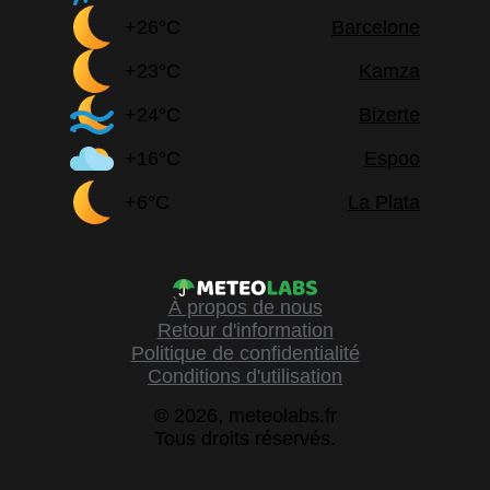
+26°C
Barcelone
+23°C
Kamza
+24°C
Bizerte
+16°C
Espoo
+6°C
La Plata
À propos de nous
Retour d'information
Politique de confidentialité
Conditions d'utilisation
© 2026, meteolabs.fr
Tous droits réservés.