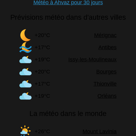
Météo à Ahvaz pour 30 jours
Prévisions météo dans d'autres villes
+20°C
Mérignac
+17°C
Antibes
+19°C
Issy-les-Moulineaux
+20°C
Bourges
+17°C
Thionville
+19°C
Orléans
La météo dans le monde
+26°C
Mount Lavinia