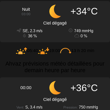
+34°C
Nuit
03:00
Ciel dégagé
SE, 2.3 m/s
749 mmHg
36 %
0 %
05:40
19:00
13 h 20 min
Ahvaz prévisions météo détaillées pour
demain heure par heure
+36°C
00:00
Ciel dégagé
S, 3.4 m/s
750 mmHg
Vent:
Pression: