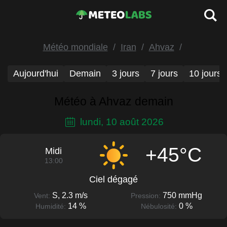
Météo mondiale
Iran
Ahvaz
Aujourd'hui
Demain
3 jours
7 jours
10 jours
Météo à Ahvaz demain
lundi, 10 août 2026
+45°C
Midi
13:00
Ciel dégagé
S, 2.3 m/s
750 mmHg
Vent:
Pression:
14 %
0 %
Humidité:
Nébulosité: