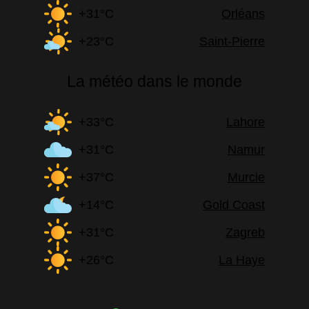
+31°C
Orléans
+23°C
Saint-Pierre
La météo dans le monde
+33°C
Lahore
+31°C
Namur
+37°C
Murcie
+14°C
Gold Coast
+31°C
Zagreb
+26°C
La Haye