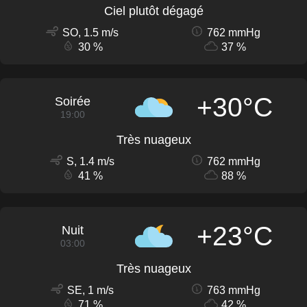
Ciel plutôt dégagé
SO, 1.5 m/s
762 mmHg
30 %
37 %
+30°C
Soirée
19:00
Très nuageux
S, 1.4 m/s
762 mmHg
41 %
88 %
+23°C
Nuit
03:00
Très nuageux
SE, 1 m/s
763 mmHg
71 %
42 %