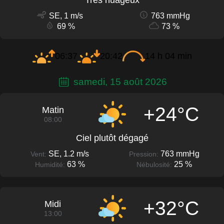
SE, 1 m/s
763 mmHg
69 %
73 %
06:37
20:42
14 h 04 min
samedi, 15 août 2026
+24°C
Matin
08:00
Ciel plutôt dégagé
SE, 1.2 m/s
763 mmHg
Vent:
Pression:
63 %
25 %
Humidité:
Nébulosité:
+32°C
Midi
13:00