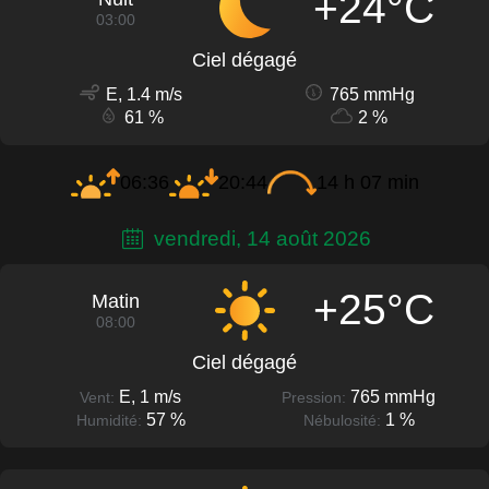
+24°C
03:00
Ciel dégagé
E, 1.4 m/s
765 mmHg
61 %
2 %
06:36
20:44
14 h 07 min
vendredi, 14 août 2026
+25°C
Matin
08:00
Ciel dégagé
E, 1 m/s
765 mmHg
Vent:
Pression:
57 %
1 %
Humidité:
Nébulosité: