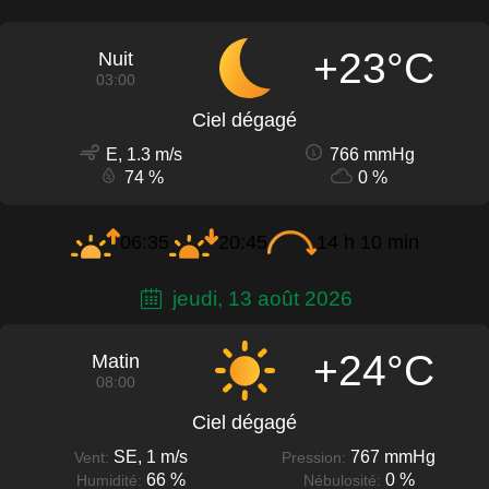
+23°C
Nuit
03:00
Ciel dégagé
E, 1.3 m/s
766 mmHg
74 %
0 %
06:35
20:45
14 h 10 min
jeudi, 13 août 2026
+24°C
Matin
08:00
Ciel dégagé
SE, 1 m/s
767 mmHg
Vent:
Pression:
66 %
0 %
Humidité:
Nébulosité: