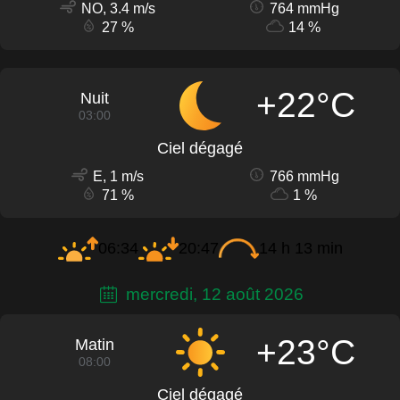
NO, 3.4 m/s
764 mmHg
27 %
14 %
+22°C
Nuit
03:00
Ciel dégagé
E, 1 m/s
766 mmHg
71 %
1 %
06:34
20:47
14 h 13 min
mercredi, 12 août 2026
+23°C
Matin
08:00
Ciel dégagé