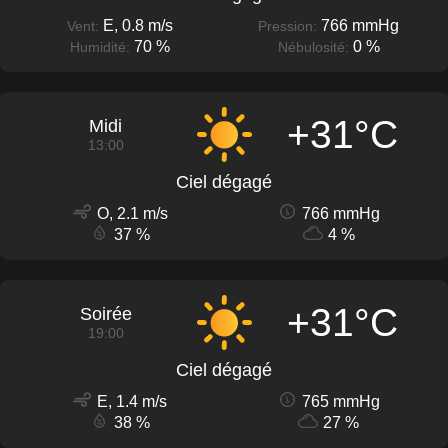
E, 0.8 m/s
766 mmHg
Vent:
Pression:
70 %
0 %
Humidité:
Nébulosité:
+31°C
Midi
13:00
Ciel dégagé
O, 2.1 m/s
766 mmHg
37 %
4 %
+31°C
Soirée
19:00
Ciel dégagé
E, 1.4 m/s
765 mmHg
38 %
27 %