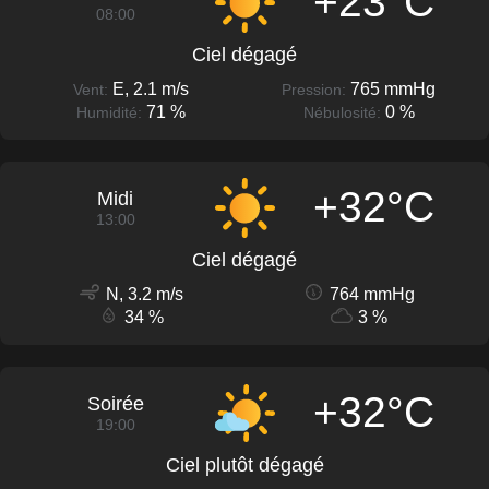
+23°C
08:00
Ciel dégagé
E, 2.1 m/s
765 mmHg
Vent:
Pression:
71 %
0 %
Humidité:
Nébulosité:
+32°C
Midi
13:00
Ciel dégagé
N, 3.2 m/s
764 mmHg
34 %
3 %
+32°C
Soirée
19:00
Ciel plutôt dégagé