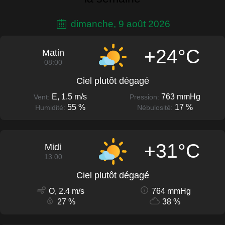
dimanche, 9 août 2026
+24°C
Matin
08:00
Ciel plutôt dégagé
E, 1.5 m/s
763 mmHg
Vent:
Pression:
55 %
17 %
Humidité:
Nébulosité:
+31°C
Midi
13:00
Ciel plutôt dégagé
O, 2.4 m/s
764 mmHg
27 %
38 %