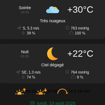
+30°C
Soirée
19:00
Très nuageux
S, 5.3 m/s
763 mmHg
39 %
100 %
+22°C
Nuit
03:00
Ciel dégagé
SE, 1.3 m/s
764 mmHg
74 %
9 %
06:31
20:50
14 h 18 min
lundi, 10 août 2026