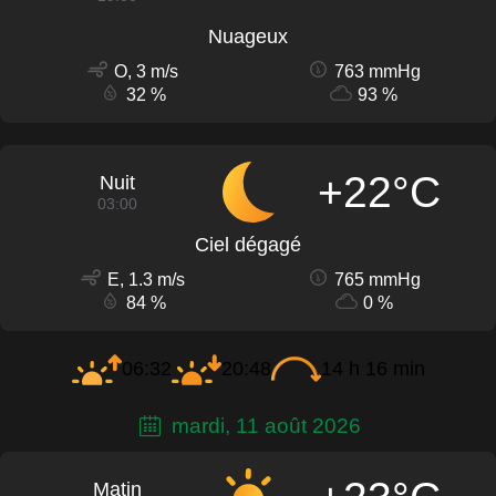
Nuageux
O, 3 m/s
763 mmHg
32 %
93 %
+22°C
Nuit
03:00
Ciel dégagé
E, 1.3 m/s
765 mmHg
84 %
0 %
06:32
20:48
14 h 16 min
mardi, 11 août 2026
Matin