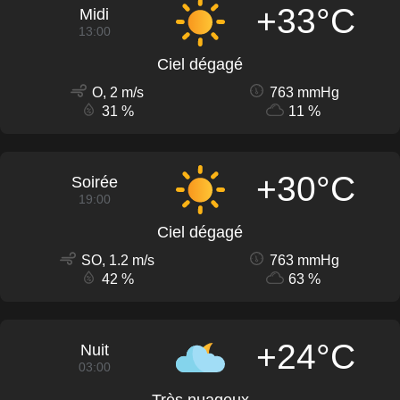
+33°C
Midi
13:00
Ciel dégagé
O, 2 m/s
763 mmHg
31 %
11 %
+30°C
Soirée
19:00
Ciel dégagé
SO, 1.2 m/s
763 mmHg
42 %
63 %
+24°C
Nuit
03:00
Très nuageux