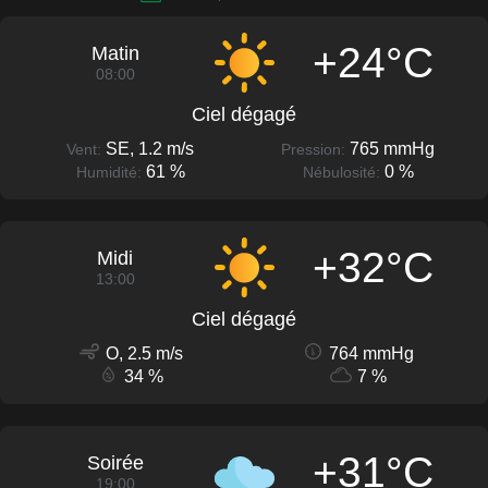
+24°C
Matin
08:00
Ciel dégagé
SE, 1.2 m/s
765 mmHg
Vent:
Pression:
61 %
0 %
Humidité:
Nébulosité:
+32°C
Midi
13:00
Ciel dégagé
O, 2.5 m/s
764 mmHg
34 %
7 %
+31°C
Soirée
19:00