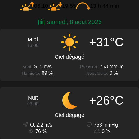
06:10
19:55
13 h 44 min
samedi, 8 août 2026
+31°C
Midi
13:00
Ciel dégagé
S, 5 m/s
753 mmHg
Vent:
Pression:
69 %
0 %
Humidité:
Nébulosité:
+26°C
Nuit
03:00
Ciel dégagé
O, 2.2 m/s
753 mmHg
76 %
0 %