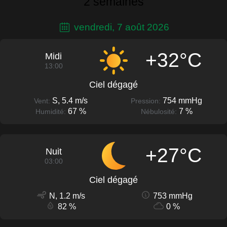
2 semaines
vendredi, 7 août 2026
+32°C
Midi
13:00
Ciel dégagé
S, 5.4 m/s
754 mmHg
Vent:
Pression:
67 %
7 %
Humidité:
Nébulosité:
+27°C
Nuit
03:00
Ciel dégagé
N, 1.2 m/s
753 mmHg
82 %
0 %