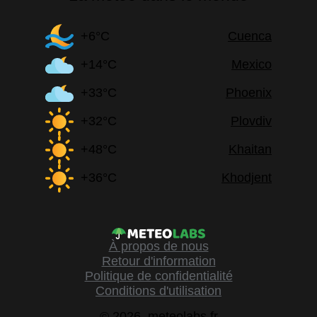
+6°C
Cuenca
+14°C
Mexico
+33°C
Phoenix
+32°C
Plovdiv
+48°C
Khaitan
+36°C
Khodjent
À propos de nous
Retour d'information
Politique de confidentialité
Conditions d'utilisation
© 2026, meteolabs.fr