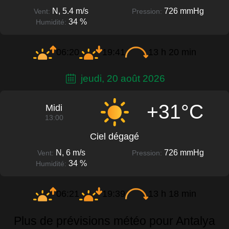
N, 5.4 m/s
726 mmHg
Vent:
Pression:
34 %
Humidité:
06:20
19:41
13 h 20 min
jeudi, 20 août 2026
+31°C
Midi
13:00
Ciel dégagé
N, 6 m/s
726 mmHg
Vent:
Pression:
34 %
Humidité:
06:21
19:39
13 h 18 min
Plus de prévisions météo pour Antalya