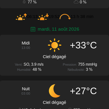
77 %
0 %
06:13
19:52
13 h 38 min
mardi, 11 août 2026
+33°C
Midi
13:00
Ciel dégagé
SO, 3.9 m/s
755 mmHg
Vent:
Pression:
48 %
3 %
Humidité:
Nébulosité:
+27°C
Nuit
03:00
Ciel dégagé