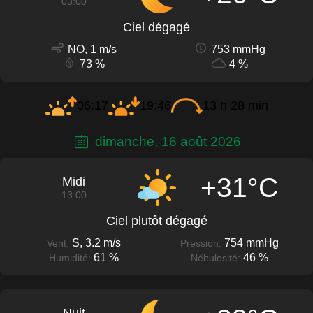
03:00
Ciel dégagé
NO, 1 m/s
753 mmHg
73 %
4 %
06:17
19:46
13 h 28 min
dimanche, 16 août 2026
+31°C
Midi
13:00
Ciel plutôt dégagé
S, 3.2 m/s
754 mmHg
Vent:
Pression:
61 %
46 %
Humidité:
Nébulosité: