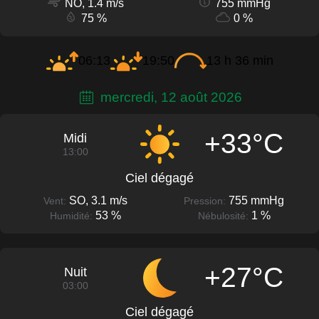
NO, 1.4 m/s
755 mmHg
75 %
0 %
06:13
19:50
13 h 36 min
mercredi, 12 août 2026
+33°C
Midi
13:00
Ciel dégagé
SO, 3.1 m/s
755 mmHg
Vent:
Pression:
53 %
1 %
Humidité:
Nébulosité:
+27°C
Nuit
03:00
Ciel dégagé