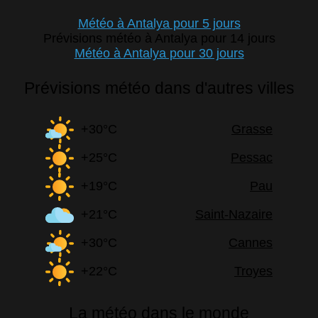
Météo à Antalya pour 5 jours
Prévisions météo à Antalya pour 14 jours
Météo à Antalya pour 30 jours
Prévisions météo dans d'autres villes
+30°C
Grasse
+25°C
Pessac
+19°C
Pau
+21°C
Saint-Nazaire
+30°C
Cannes
+22°C
Troyes
La météo dans le monde