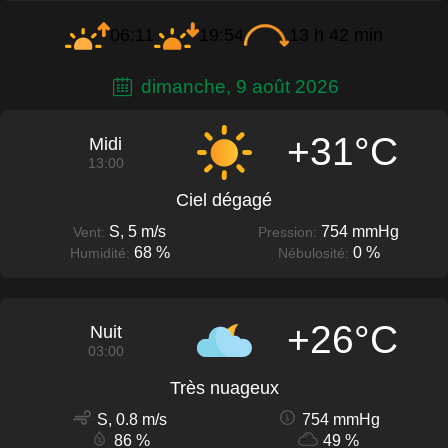
06:11
19:54
13 h 42 min
dimanche, 9 août 2026
+31°C
Midi
13:00
Ciel dégagé
S, 5 m/s
754 mmHg
Vent:
Pression:
68 %
0 %
Humidité:
Nébulosité:
+26°C
Nuit
03:00
Très nuageux
S, 0.8 m/s
754 mmHg
86 %
49 %