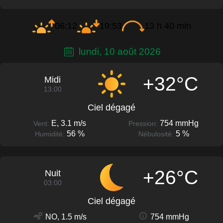
06:12
19:53
13 h 40 min
lundi, 10 août 2026
+32°C
Midi
13:00
Ciel dégagé
E, 3.1 m/s
754 mmHg
Vent:
Pression:
56 %
5 %
Humidité:
Nébulosité:
+26°C
Nuit
03:00
Ciel dégagé
NO, 1.5 m/s
754 mmHg