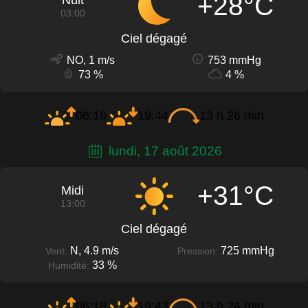
+28°C
Nuit
03:00
Ciel dégagé
NO, 1 m/s
753 mmHg
73 %
4 %
06:18
19:44
13 h 26 min
lundi, 17 août 2026
+31°C
Midi
13:00
Ciel dégagé
N, 4.9 m/s
725 mmHg
Vent:
Pression:
33 %
Humidité:
06:18
19:43
13 h 24 min