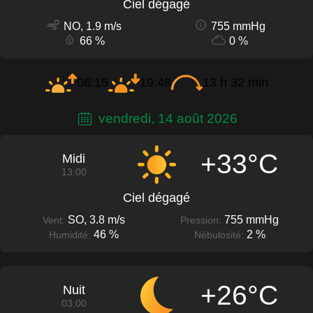
Ciel dégagé
NO, 1.9 m/s
755 mmHg
66 %
0 %
06:15
19:48
13 h 32 min
vendredi, 14 août 2026
+33°C
Midi
13:00
Ciel dégagé
SO, 3.8 m/s
755 mmHg
Vent:
Pression:
46 %
2 %
Humidité:
Nébulosité:
+26°C
Nuit
03:00