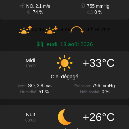
NO, 2.1 m/s
755 mmHg
74 %
0 %
06:14
19:49
13 h 34 min
jeudi, 13 août 2026
+33°C
Midi
13:00
Ciel dégagé
SO, 3.8 m/s
756 mmHg
Vent:
Pression:
51 %
0 %
Humidité:
Nébulosité:
+26°C
Nuit
03:00