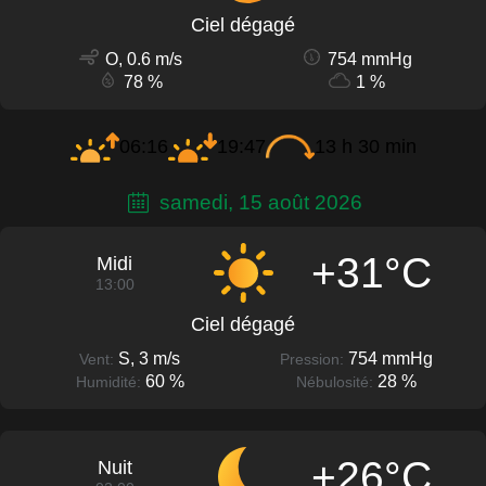
Ciel dégagé
O, 0.6 m/s
754 mmHg
78 %
1 %
06:16
19:47
13 h 30 min
samedi, 15 août 2026
+31°C
Midi
13:00
Ciel dégagé
S, 3 m/s
754 mmHg
Vent:
Pression:
60 %
28 %
Humidité:
Nébulosité:
+26°C
Nuit