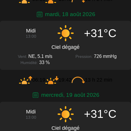
mardi, 18 août 2026
+31°C
Midi
13:00
Ciel dégagé
NE, 5.1 m/s
726 mmHg
Vent:
Pression:
33 %
Humidité:
06:19
19:42
13 h 22 min
mercredi, 19 août 2026
+31°C
Midi
13:00
Ciel dégagé