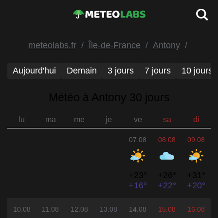
meteolabs.fr
Île-de-France
Antony
Aujourd'hui
Demain
3 jours
7 jours
10 jours
Météo à Antony 30 jours
lu
ma
me
je
ve
sa
di
07.08
08.08
09.08
+23°
+26°
+31°
+16°
+22°
+20°
10.08
11.08
12.08
13.08
14.08
15.08
16.08