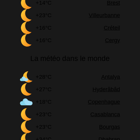
+14°C
Brest
+23°C
Villeurbanne
+16°C
Créteil
+16°C
Cergy
La météo dans le monde
+28°C
Antalya
+27°C
Hyderâbâd
+18°C
Copenhague
+23°C
Casablanca
+23°C
Bourgas
+34°C
Dhahran