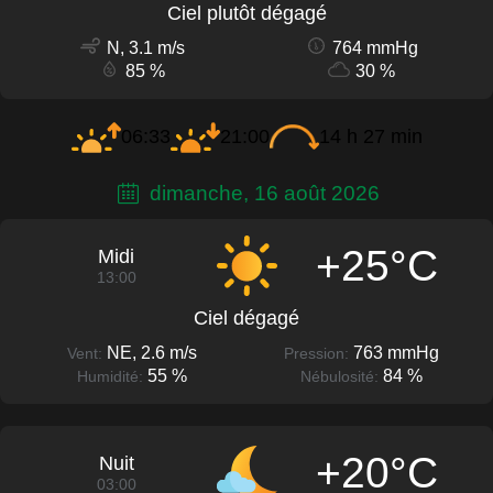
Ciel plutôt dégagé
N, 3.1 m/s
764 mmHg
85 %
30 %
06:33
21:00
14 h 27 min
dimanche, 16 août 2026
+25°C
Midi
13:00
Ciel dégagé
NE, 2.6 m/s
763 mmHg
Vent:
Pression:
55 %
84 %
Humidité:
Nébulosité:
+20°C
Nuit
03:00