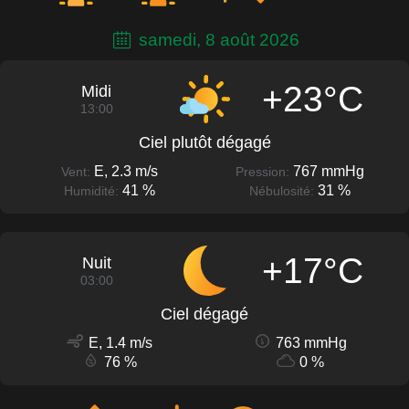
samedi, 8 août 2026
+23°C
Midi
13:00
Ciel plutôt dégagé
E, 2.3 m/s
767 mmHg
Vent:
Pression:
41 %
31 %
Humidité:
Nébulosité:
+17°C
Nuit
03:00
Ciel dégagé
E, 1.4 m/s
763 mmHg
76 %
0 %