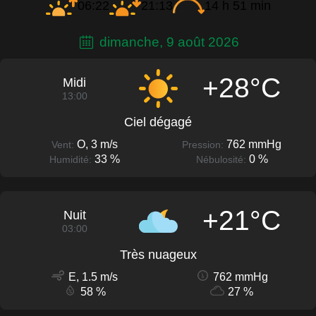
06:22
21:13
14 h 51 min
dimanche, 9 août 2026
+28°C
Midi
13:00
Ciel dégagé
O, 3 m/s
762 mmHg
Vent:
Pression:
33 %
0 %
Humidité:
Nébulosité:
+21°C
Nuit
03:00
Très nuageux
E, 1.5 m/s
762 mmHg
58 %
27 %