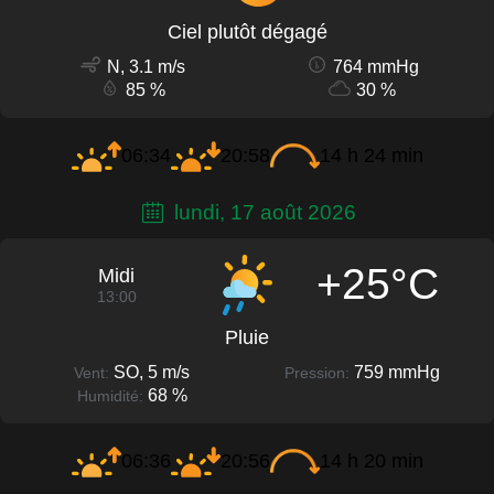
Ciel plutôt dégagé
N, 3.1 m/s
764 mmHg
85 %
30 %
06:34
20:58
14 h 24 min
lundi, 17 août 2026
+25°C
Midi
13:00
Pluie
SO, 5 m/s
759 mmHg
Vent:
Pression:
68 %
Humidité:
06:36
20:56
14 h 20 min