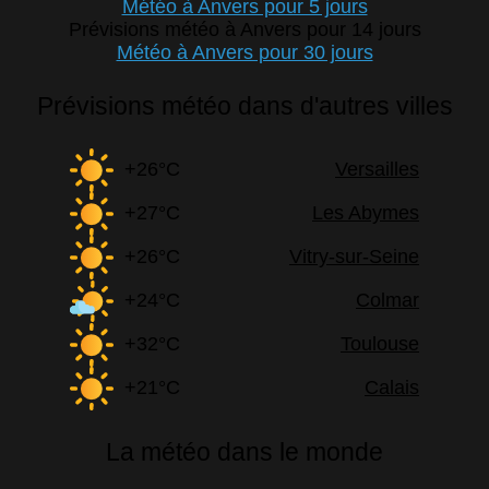
Météo à Anvers pour 5 jours
Prévisions météo à Anvers pour 14 jours
Météo à Anvers pour 30 jours
Prévisions météo dans d'autres villes
+26°C
Versailles
+27°C
Les Abymes
+26°C
Vitry-sur-Seine
+24°C
Colmar
+32°C
Toulouse
+21°C
Calais
La météo dans le monde