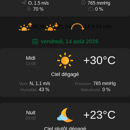
O, 1.5 m/s
765 mmHg
70 %
0 %
06:29
21:04
14 h 34 min
vendredi, 14 août 2026
+30°C
Midi
13:00
Ciel dégagé
N, 1.1 m/s
765 mmHg
Vent:
Pression:
43 %
0 %
Humidité:
Nébulosité:
+23°C
Nuit
03:00
Ciel plutôt dégagé