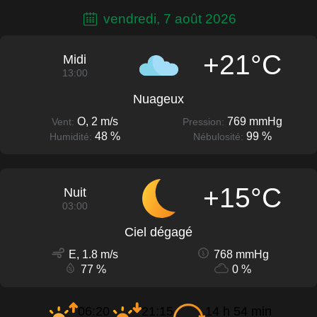
vendredi, 7 août 2026
+21°C
Midi
13:00
Nuageux
O, 2 m/s
769 mmHg
Vent:
Pression:
48 %
99 %
Humidité:
Nébulosité:
+15°C
Nuit
03:00
Ciel dégagé
E, 1.8 m/s
768 mmHg
77 %
0 %
06:20
21:15
14 h 54 min