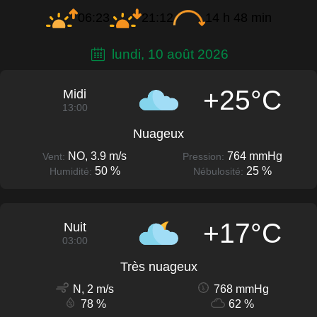
06:23
21:12
14 h 48 min
lundi, 10 août 2026
+25°C
Midi
13:00
Nuageux
NO, 3.9 m/s
764 mmHg
Vent:
Pression:
50 %
25 %
Humidité:
Nébulosité:
+17°C
Nuit
03:00
Très nuageux
N, 2 m/s
768 mmHg
78 %
62 %