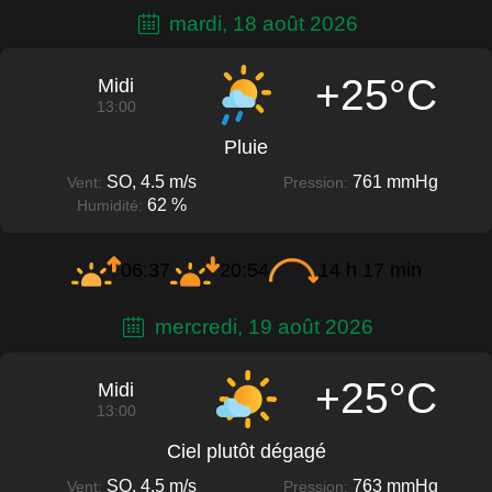
mardi, 18 août 2026
+25°C
Midi
13:00
Pluie
SO, 4.5 m/s
761 mmHg
Vent:
Pression:
62 %
Humidité:
06:37
20:54
14 h 17 min
mercredi, 19 août 2026
+25°C
Midi
13:00
Ciel plutôt dégagé
SO, 4.5 m/s
763 mmHg
Vent:
Pression: