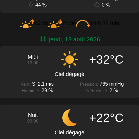
44 %
0 %
06:28
21:06
14 h 38 min
jeudi, 13 août 2026
+32°C
Midi
13:00
Ciel dégagé
S, 2.1 m/s
765 mmHg
Vent:
Pression:
29 %
2 %
Humidité:
Nébulosité:
+22°C
Nuit
03:00
Ciel dégagé