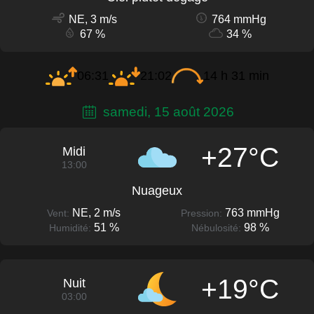
NE, 3 m/s
764 mmHg
67 %
34 %
06:31
21:02
14 h 31 min
samedi, 15 août 2026
+27°C
Midi
13:00
Nuageux
NE, 2 m/s
763 mmHg
Vent:
Pression:
51 %
98 %
Humidité:
Nébulosité:
+19°C
Nuit
03:00