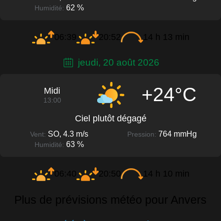
62 %
Humidité:
06:39
20:52
14 h 13 min
jeudi, 20 août 2026
+24°C
Midi
13:00
Ciel plutôt dégagé
SO, 4.3 m/s
764 mmHg
Vent:
Pression:
63 %
Humidité:
06:40
20:50
14 h 10 min
Plus de prévisions météo pour Anvers