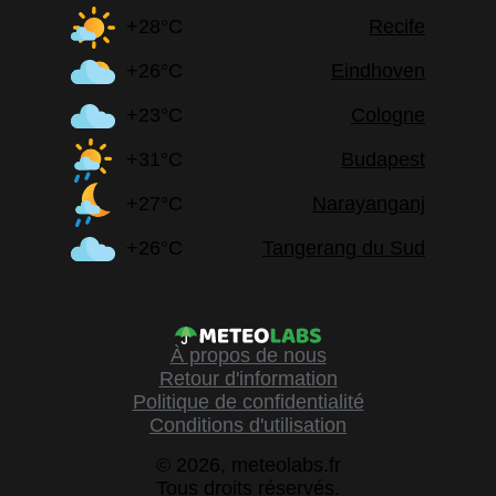
+28°C
Recife
+26°C
Eindhoven
+23°C
Cologne
+31°C
Budapest
+27°C
Narayanganj
+26°C
Tangerang du Sud
À propos de nous
Retour d'information
Politique de confidentialité
Conditions d'utilisation
© 2026, meteolabs.fr
Tous droits réservés.