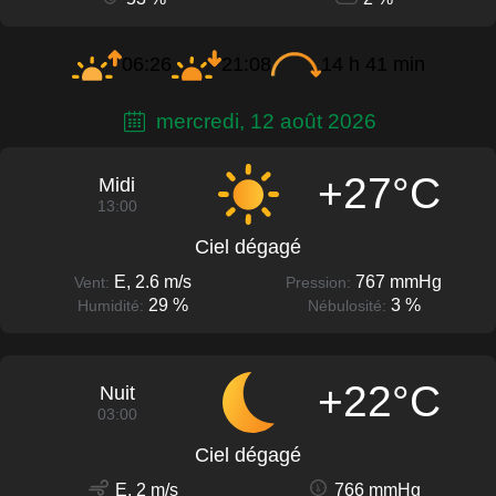
06:26
21:08
14 h 41 min
mercredi, 12 août 2026
+27°C
Midi
13:00
Ciel dégagé
E, 2.6 m/s
767 mmHg
Vent:
Pression:
29 %
3 %
Humidité:
Nébulosité:
+22°C
Nuit
03:00
Ciel dégagé
E, 2 m/s
766 mmHg