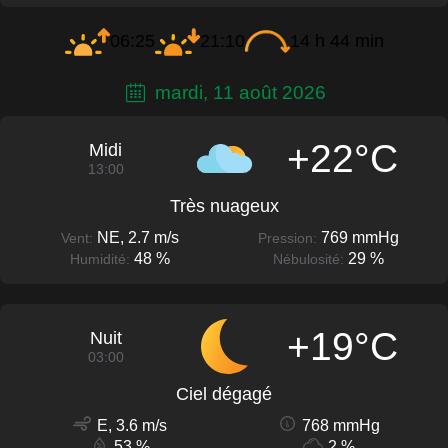
06:25
21:10
14 h 44 min
mardi, 11 août 2026
+22°C
Midi
13:00
Très nuageux
NE, 2.7 m/s
769 mmHg
Vent:
Pression:
48 %
29 %
Humidité:
Nébulosité:
+19°C
Nuit
03:00
Ciel dégagé
E, 3.6 m/s
768 mmHg
53 %
2 %