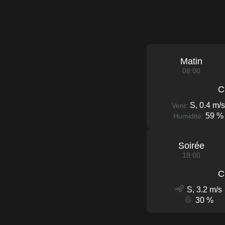
Matin
08:00
C
S, 0.4 m/s
Vent:
59 %
Humidité:
Soirée
19:00
C
S, 3.2 m/s
30 %