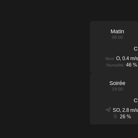
Matin
08:00
C
O, 0.4 m/s
Vent:
46 %
Humidité:
Soirée
19:00
C
SO, 2.8 m/s
26 %