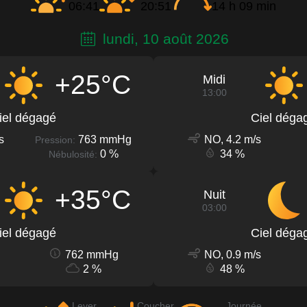
06:41
20:51
14 h 09 min
lundi, 10 août 2026
+25°C
Midi
13:00
iel dégagé
Ciel déga
s
763 mmHg
NO, 4.2 m/s
Pression:
0 %
34 %
Nébulosité:
+35°C
Nuit
03:00
iel dégagé
Ciel déga
762 mmHg
NO, 0.9 m/s
2 %
48 %
Lever
Coucher
Journée