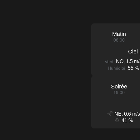
Matin
08:00
Ciel
NO, 1.5 m/
Vent:
55 %
Humidité:
Soirée
19:00
NE, 0.6 m/s
41 %