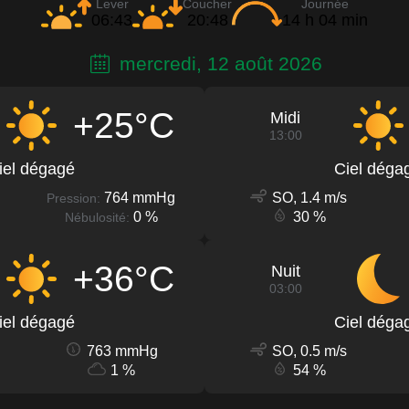
Lever
Coucher
Journée
06:43
20:48
14 h 04 min
mercredi, 12 août 2026
+25°C
Midi
13:00
iel dégagé
Ciel déga
764 mmHg
SO, 1.4 m/s
Pression:
0 %
30 %
Nébulosité:
+36°C
Nuit
03:00
iel dégagé
Ciel déga
763 mmHg
SO, 0.5 m/s
1 %
54 %