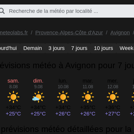
meteolabs.fr
Provence-Alpes-Côte d'Azur
Avignon
urd'hui
Demain
3 jours
7 jours
10 jours
Week
évisions météo à Avignon pour 7 jo
sam.
dim.
lun.
mar.
mer.
8.08
9.08
10.08
11.08
12.08
+34°C
+34°C
+34°C
+35°C
+36°C
+
+25°C
+25°C
+26°C
+26°C
+27°C
+
prévisions météo détaillées pour l