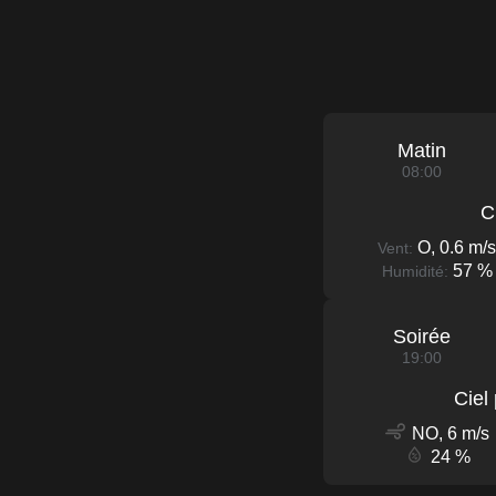
Matin
08:00
C
O, 0.6 m/s
Vent:
57 %
Humidité:
Soirée
19:00
Ciel
NO, 6 m/s
24 %