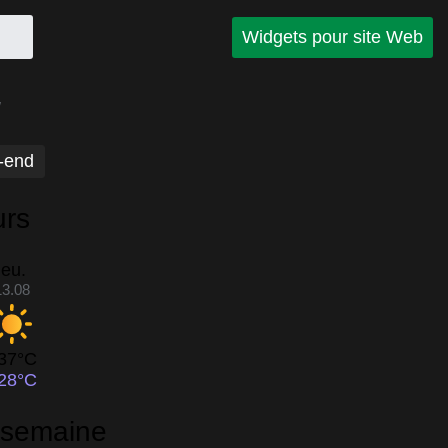
Widgets pour site Web
-end
urs
jeu.
13.08
37°C
28°C
a semaine