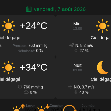
vendredi, 7 août 2026
+24°C
Midi
13:00
iel dégagé
Ciel déga
s
763 mmHg
N, 8.2 m/s
Pression:
0 %
27 %
Nébulosité:
+34°C
Nuit
03:00
iel dégagé
Ciel déga
760 mmHg
NO, 3.7 m/s
0 %
40 %
Lever
Coucher
Journée
06:39
20:53
14 h 14 min