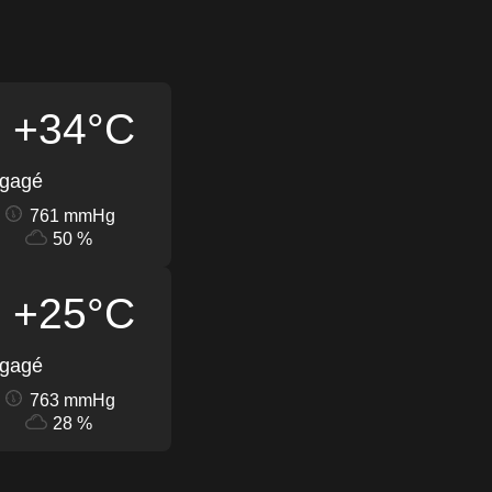
+34°C
égagé
761 mmHg
50 %
+25°C
égagé
763 mmHg
28 %