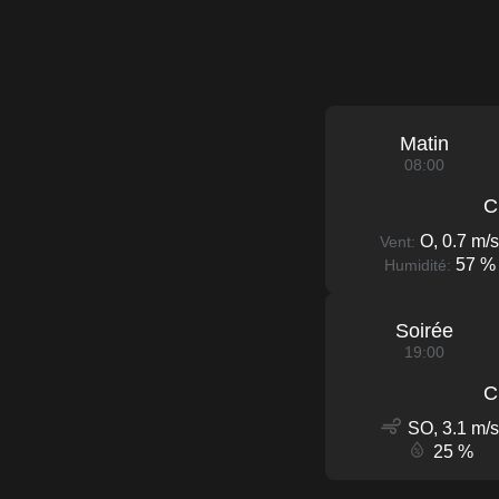
Matin
08:00
C
O, 0.7 m/s
Vent:
57 %
Humidité:
Soirée
19:00
C
SO, 3.1 m/s
25 %