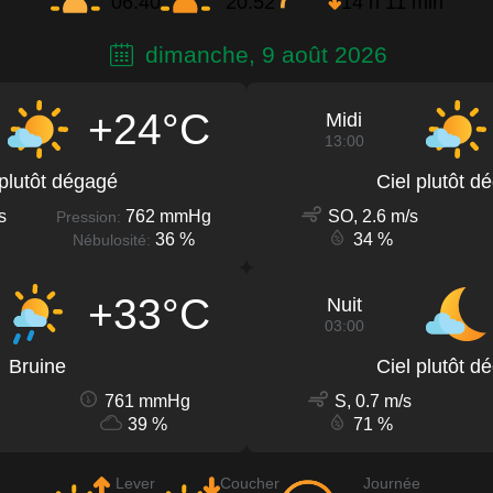
06:40
20:52
14 h 11 min
dimanche, 9 août 2026
+24°C
Midi
13:00
 plutôt dégagé
Ciel plutôt d
s
762 mmHg
SO, 2.6 m/s
Pression:
36 %
34 %
Nébulosité:
+33°C
Nuit
03:00
Bruine
Ciel plutôt d
761 mmHg
S, 0.7 m/s
39 %
71 %
Lever
Coucher
Journée