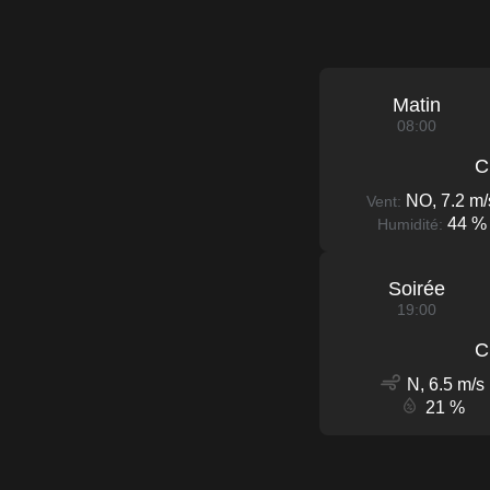
Matin
08:00
C
NO, 7.2 m/
Vent:
44 %
Humidité:
Soirée
19:00
C
N, 6.5 m/s
21 %