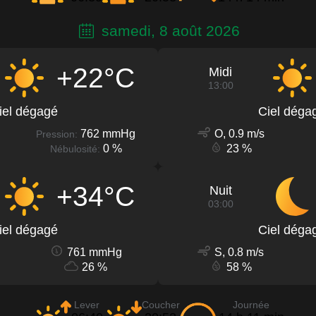
samedi, 8 août 2026
+22°C
Midi
13:00
iel dégagé
Ciel déga
762 mmHg
O, 0.9 m/s
Pression:
0 %
23 %
Nébulosité:
+34°C
Nuit
03:00
iel dégagé
Ciel déga
761 mmHg
S, 0.8 m/s
26 %
58 %
Lever
Coucher
Journée