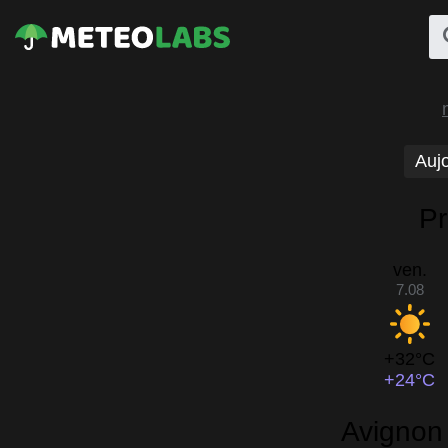
Aujo
Pr
ven.
7.08
+32°C
+24°C
Avignon 