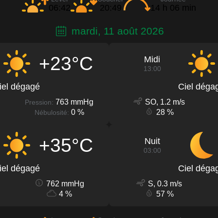
06:42
20:49
14 h 06 min
mardi, 11 août 2026
+23°C
Midi
13:00
iel dégagé
Ciel déga
763 mmHg
SO, 1.2 m/s
Pression:
0 %
28 %
Nébulosité:
+35°C
Nuit
03:00
iel dégagé
Ciel déga
762 mmHg
S, 0.3 m/s
4 %
57 %