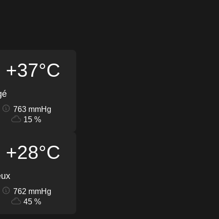
+37°C
gé
763 mmHg
15 %
+28°C
eux
762 mmHg
45 %