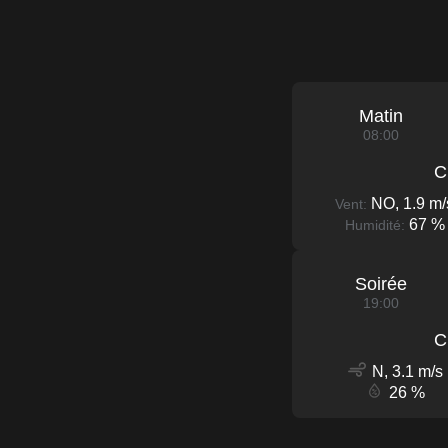
Matin
08:00
C
NO, 1.9 m/
Vent:
67 %
Humidité:
Soirée
19:00
C
N, 3.1 m/s
26 %