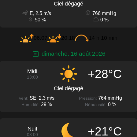
Ciel dégagé
E, 2.5 m/s
766 mmHg
50 %
0 %
06:07
20:18
14 h 10 min
dimanche, 16 août 2026
+28°C
Midi
13:00
Ciel dégagé
SE, 2.3 m/s
764 mmHg
Vent:
Pression:
29 %
0 %
Humidité:
Nébulosité:
+21°C
Nuit
03:00