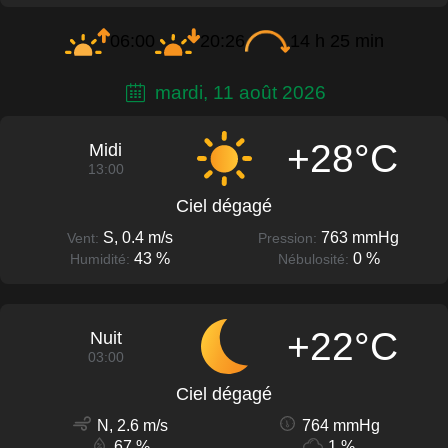
06:00
20:26
14 h 25 min
mardi, 11 août 2026
+28°C
Midi
13:00
Ciel dégagé
S, 0.4 m/s
763 mmHg
Vent:
Pression:
43 %
0 %
Humidité:
Nébulosité:
+22°C
Nuit
03:00
Ciel dégagé
N, 2.6 m/s
764 mmHg
67 %
1 %