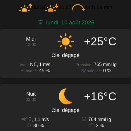
05:59
20:27
14 h 28 min
lundi, 10 août 2026
+25°C
Midi
13:00
Ciel dégagé
NE, 1 m/s
765 mmHg
Vent:
Pression:
45 %
0 %
Humidité:
Nébulosité:
+16°C
Nuit
03:00
Ciel dégagé
E, 1.1 m/s
764 mmHg
80 %
2 %