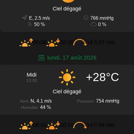
Ciel dégagé
E, 2.5 m/s
766 mmHg
50 %
0 %
06:08
20:16
14 h 07 min
lundi, 17 août 2026
+28°C
Midi
13:00
Ciel dégagé
N, 4.1 m/s
754 mmHg
Vent:
Pression:
44 %
Humidité:
06:10
20:14
14 h 04 min