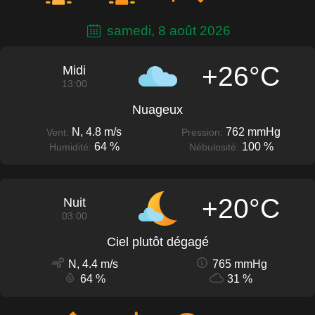
samedi, 8 août 2026
+26°C
Midi
13:00
Nuageux
N, 4.8 m/s
762 mmHg
Vent:
Pression:
64 %
100 %
Humidité:
Nébulosité:
+20°C
Nuit
03:00
Ciel plutôt dégagé
N, 4.4 m/s
765 mmHg
64 %
31 %