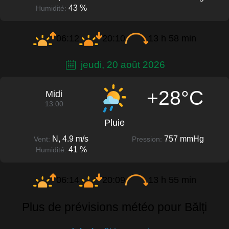
43 %
Humidité:
06:12
20:10
13 h 58 min
jeudi, 20 août 2026
+28°C
Midi
13:00
Pluie
N, 4.9 m/s
757 mmHg
Vent:
Pression:
41 %
Humidité:
06:14
20:09
13 h 55 min
Plus de prévisions météo pour Bălți