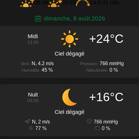
05:58
20:29
14 h 31 min
dimanche, 9 août 2026
+24°C
Midi
13:00
Ciel dégagé
N, 4.2 m/s
766 mmHg
Vent:
Pression:
45 %
0 %
Humidité:
Nébulosité:
+16°C
Nuit
03:00
Ciel dégagé
N, 2 m/s
766 mmHg
77 %
0 %