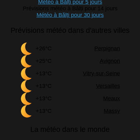
Météo à Bălți pour 5 jours
Prévisions météo à Bălți pour 14 jours
Météo à Bălți pour 30 jours
Prévisions météo dans d'autres villes
+26°C
Perpignan
+25°C
Avignon
+13°C
Vitry-sur-Seine
+13°C
Versailles
+13°C
Meaux
+13°C
Massy
La météo dans le monde