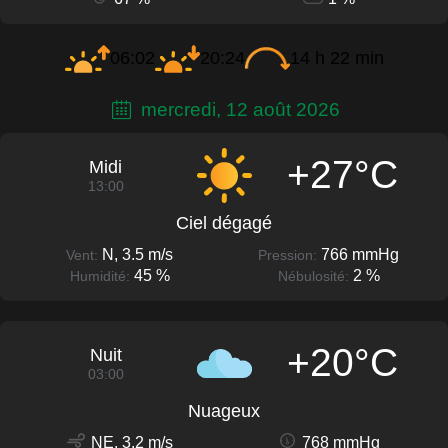
06:02
20:24
14 h 22 min
mercredi, 12 août 2026
+27°C
Midi
13:00
Ciel dégagé
N, 3.5 m/s
766 mmHg
Vent:
Pression:
45 %
2 %
Humidité:
Nébulosité:
+20°C
Nuit
03:00
Nuageux
NE, 3.2 m/s
768 mmHg