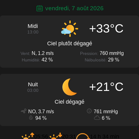
vendredi, 7 août 2026
+33°C
Midi
13:00
Ciel plutôt dégagé
N, 1.2 m/s
760 mmHg
Vent:
Pression:
42 %
29 %
Humidité:
Nébulosité:
+21°C
Nuit
03:00
Ciel dégagé
NO, 3.7 m/s
761 mmHg
94 %
6 %
05:56
20:31
14 h 34 min