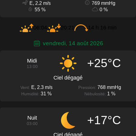
E, 2.2 m/s
769 mmHg
55 %
0 %
06:04
20:21
14 h 16 min
vendredi, 14 août 2026
+25°C
Midi
13:00
Ciel dégagé
E, 2.3 m/s
768 mmHg
Vent:
Pression:
31 %
1 %
Humidité:
Nébulosité:
+17°C
Nuit
03:00
Ciel dégagé