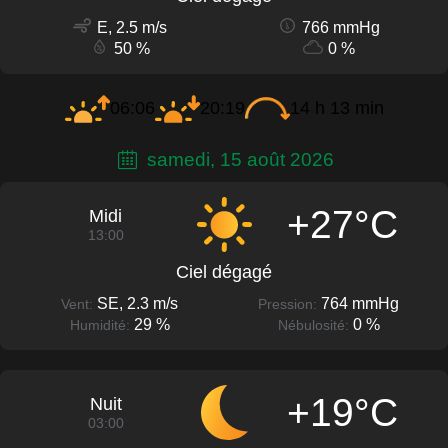
E, 2.5 m/s
766 mmHg
50 %
0 %
06:06
20:19
14 h 13 min
samedi, 15 août 2026
+27°C
Midi
13:00
Ciel dégagé
SE, 2.3 m/s
764 mmHg
Vent:
Pression:
29 %
0 %
Humidité:
Nébulosité:
+19°C
Nuit
03:00