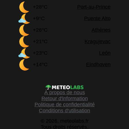
+28°C
Port-au-Prince
+9°C
Puente Alto
+26°C
Athènes
+21°C
Kragujevac
+23°C
León
+14°C
Eindhoven
À propos de nous
Retour d'information
Politique de confidentialité
Conditions d'utilisation
© 2026, meteolabs.fr
Tous droits réservés.