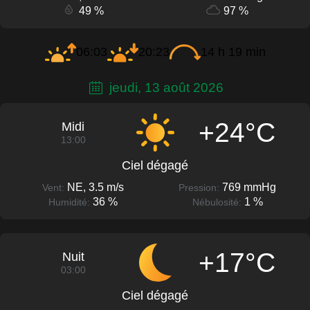
49 %
97 %
06:03
20:23
14 h 19 min
jeudi, 13 août 2026
+24°C
Midi
13:00
Ciel dégagé
NE, 3.5 m/s
769 mmHg
Vent:
Pression:
36 %
1 %
Humidité:
Nébulosité:
+17°C
Nuit
03:00
Ciel dégagé