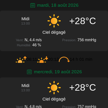
mardi, 18 août 2026
+28°C
Midi
13:00
Ciel dégagé
N, 4.4 m/s
756 mmHg
Vent:
Pression:
46 %
Humidité:
06:11
20:12
14 h 01 min
mercredi, 19 août 2026
+28°C
Midi
13:00
Ciel dégagé
N, 4.8 m/s
757 mmHg
Vent:
Pression: