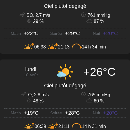
Ciel plutôt dégagé
SO, 2.7 m/s
761 mmHg
29 %
87 %
+22°C
+29°C
+20°C
Matin
Soirée
Nuit
06:38
21:13
14 h 34 min
+26°C
lundi
10 août
Ciel plutôt dégagé
O, 2.8 m/s
765 mmHg
48 %
60 %
+19°C
+28°C
+20°C
Matin
Soirée
Nuit
06:39
21:11
14 h 31 min