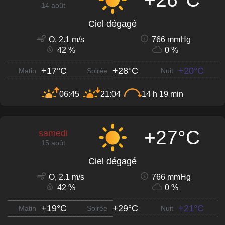
14 août
Ciel dégagé
O, 2.1 m/s
766 mmHg
42 %
0 %
+17°C
+28°C
+20°C
Matin
Soirée
Nuit
06:45
21:04
14 h 19 min
+27°C
samedi
15 août
Ciel dégagé
O, 2.1 m/s
766 mmHg
42 %
0 %
+19°C
+29°C
+21°C
Matin
Soirée
Nuit