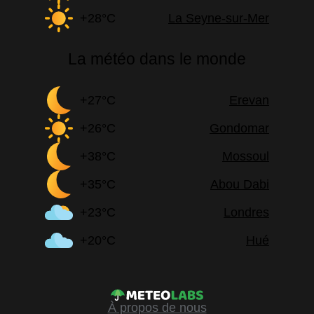
+28°C
La Seyne-sur-Mer
La météo dans le monde
+27°C
Erevan
+26°C
Gondomar
+38°C
Mossoul
+35°C
Abou Dabi
+23°C
Londres
+20°C
Hué
À propos de nous