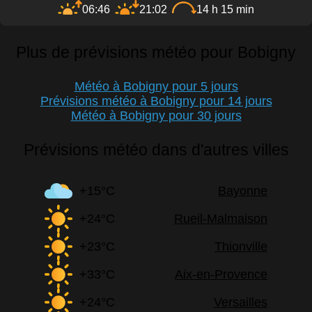
06:46
21:02
14 h 15 min
Plus de prévisions météo pour Bobigny
Météo à Bobigny pour 5 jours
Prévisions météo à Bobigny pour 14 jours
Météo à Bobigny pour 30 jours
Prévisions météo dans d'autres villes
+15°C
Bayonne
+24°C
Rueil-Malmaison
+23°C
Thionville
+33°C
Aix-en-Provence
+24°C
Versailles