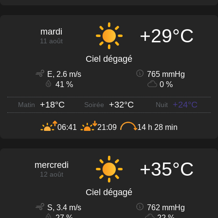
+29°C
mardi
11 août
Ciel dégagé
E, 2.6 m/s
765 mmHg
41 %
0 %
+18°C
+32°C
+24°C
Matin
Soirée
Nuit
06:41
21:09
14 h 28 min
+35°C
mercredi
12 août
Ciel dégagé
S, 3.4 m/s
762 mmHg
27 %
22 %