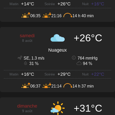
+14°C
+26°C
+16°C
Matin
Soirée
Nuit
06:35
21:16
14 h 40 min
+26°C
samedi
8 août
Nuageux
SE, 1.3 m/s
764 mmHg
31 %
94 %
+16°C
+29°C
+22°C
Matin
Soirée
Nuit
06:37
21:14
14 h 37 min
+31°C
dimanche
9 août