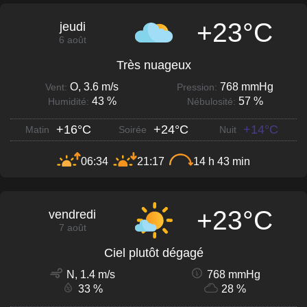
+23°C
jeudi
6 août
Très nuageux
O, 3.6 m/s
768 mmHg
Vent:
Pression:
43 %
57 %
Humidité:
Nébulosité:
+16°C
+24°C
+14°C
Matin
Soirée
Nuit
06:34
21:17
14 h 43 min
+23°C
vendredi
7 août
Ciel plutôt dégagé
N, 1.4 m/s
768 mmHg
33 %
28 %