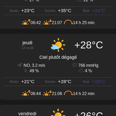
+23°C
+35°C
+24°C
Matin
Soirée
Nuit
06:42
21:07
14 h 25 min
+28°C
jeudi
13 août
Ciel plutôt dégagé
NO, 3.2 m/s
766 mmHg
49 %
4 %
+21°C
+28°C
+19°C
Matin
Soirée
Nuit
06:44
21:06
14 h 22 min
+26°C
vendredi