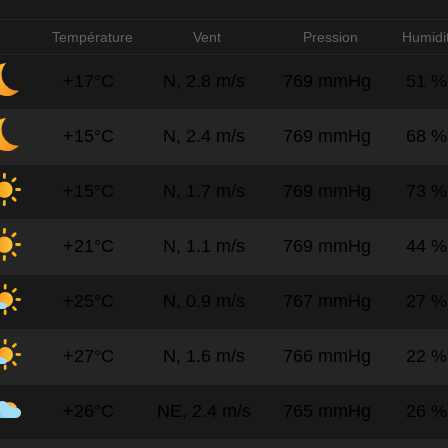
Température
Vent
Pression
Humidi
+17°C
N, 2.8 m/s
769 mmHg
51 %
+15°C
N, 2.4 m/s
769 mmHg
68 %
+15°C
N, 1.7 m/s
769 mmHg
73 %
+21°C
N, 1.1 m/s
769 mmHg
44 %
+25°C
N, 0.9 m/s
767 mmHg
27 %
+27°C
N, 1.6 m/s
766 mmHg
22 %
+26°C
NE, 2.4 m/s
765 mmHg
26 %