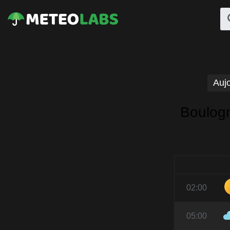
Aujo
Boulogn
02:00
05:00