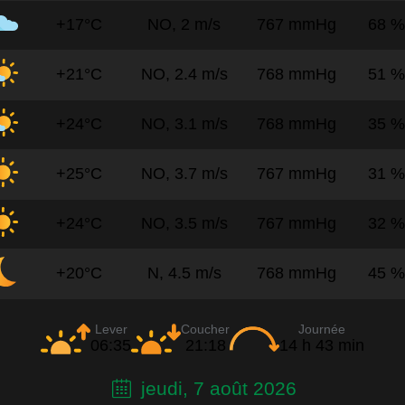
+17°C
NO, 2 m/s
767 mmHg
68 %
+21°C
NO, 2.4 m/s
768 mmHg
51 %
+24°C
NO, 3.1 m/s
768 mmHg
35 %
+25°C
NO, 3.7 m/s
767 mmHg
31 %
+24°C
NO, 3.5 m/s
767 mmHg
32 %
+20°C
N, 4.5 m/s
768 mmHg
45 %
Lever
Coucher
Journée
06:35
21:18
14 h 43 min
jeudi, 7 août 2026