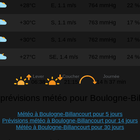
+28°C
E, 1.1 m/s
764 mmHg
22 %
+30°C
S, 1.1 m/s
763 mmHg
17 %
+30°C
S, 1.4 m/s
762 mmHg
17 %
+27°C
SE, 1.4 m/s
762 mmHg
24 %
Lever
Coucher
Journée
06:38
21:15
14 h 37 min
 prévisions météo pour Boulogne-Bil
Météo à Boulogne-Billancourt pour 5 jours
Prévisions météo à Boulogne-Billancourt pour 14 jours
Météo à Boulogne-Billancourt pour 30 jours