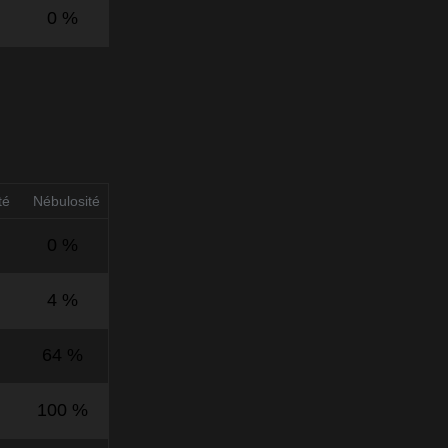
0 %
té
Nébulosité
0 %
4 %
64 %
100 %