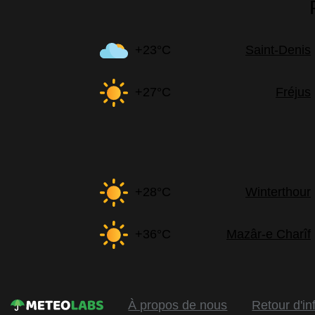
+23°C
Saint-Denis
+27°C
Fréjus
+28°C
Winterthour
+36°C
Mazâr-e Charîf
À propos de nous
Retour d'in