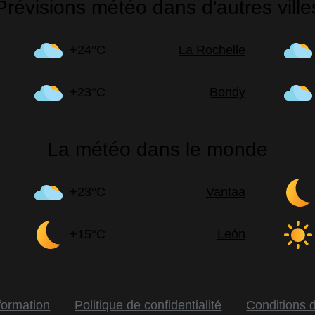
Prévisions météo dans d'autres ville
+24°C
La Rochelle
+23°C
Bondy
La météo dans le monde
+23°C
Vantaa
+15°C
León
formation
Politique de confidentialité
Conditions d'