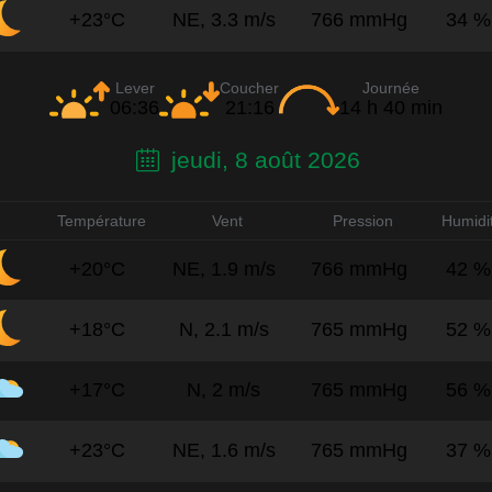
+23°C
NE, 3.3 m/s
766 mmHg
34 %
Lever
Coucher
Journée
06:36
21:16
14 h 40 min
jeudi, 8 août 2026
Température
Vent
Pression
Humidi
+20°C
NE, 1.9 m/s
766 mmHg
42 %
+18°C
N, 2.1 m/s
765 mmHg
52 %
+17°C
N, 2 m/s
765 mmHg
56 %
+23°C
NE, 1.6 m/s
765 mmHg
37 %