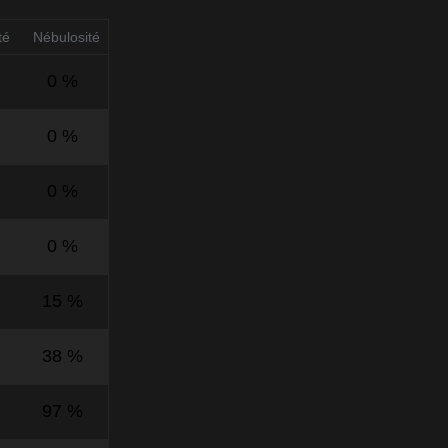
té
Nébulosité
0 %
0 %
0 %
0 %
15 %
38 %
97 %