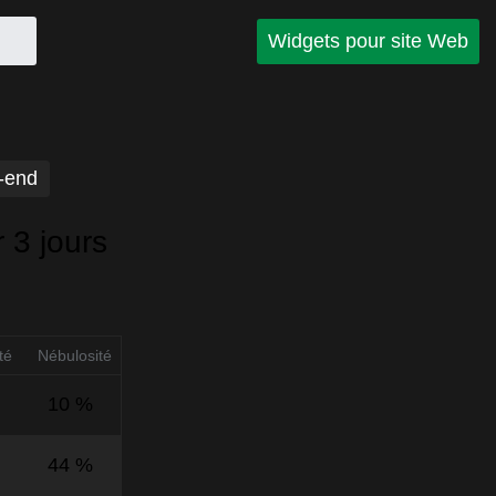
Widgets pour site Web
-end
 3 jours
té
Nébulosité
10 %
44 %