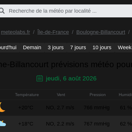
meteolabs.fr
Île-de-France
Boulogne-Billancourt
urd'hui
Demain
3 jours
7 jours
10 jours
Week
e-Billancourt prévisions météo pour
jeudi, 6 août 2026
Température
Vent
Pression
Humidi
+20°C
NO, 2.7 m/s
766 mmHg
61 %
+18°C
NO, 2.2 m/s
767 mmHg
62 %