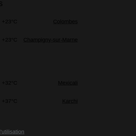
s
+23°C
Colombes
+23°C
Champigny-sur-Marne
+32°C
Mexicali
+37°C
Karchi
utilisation