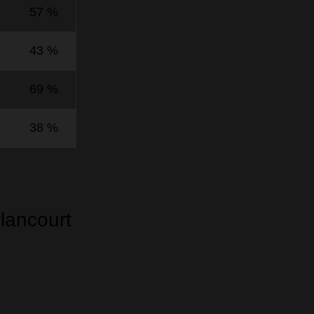
57 %
43 %
69 %
38 %
lancourt