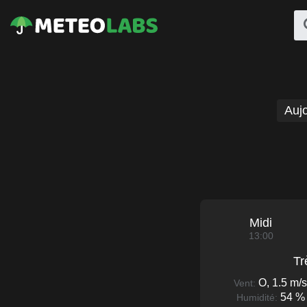
Aujo
Midi
13:00
Tr
O, 1.5 m/s
Vent:
54 %
Humidité: