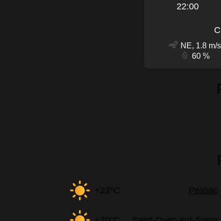
22:00
C
NE, 1.8 m/s
60 %
+22°C
Pessac
+20°C
Saint-Ouen-sur-Seine