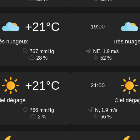
+21°C
19:00
ès nuageux
Très nuag
767 mmHg
NE, 1.9 m/s
28 %
52 %
+21°C
21:00
iel dégagé
Ciel déga
766 mmHg
N, 1.9 m/s
2 %
56 %