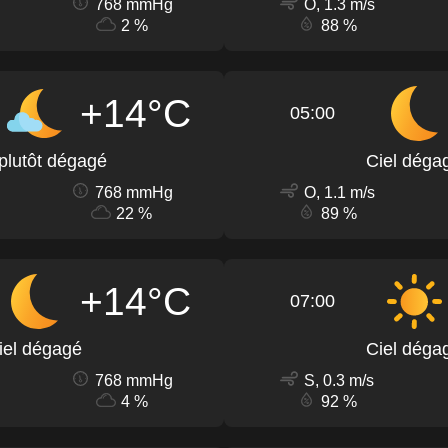
768 mmHg
O, 1.3 m/s
2 %
88 %
+14°C
05:00
 plutôt dégagé
Ciel déga
768 mmHg
O, 1.1 m/s
22 %
89 %
+14°C
07:00
iel dégagé
Ciel déga
768 mmHg
S, 0.3 m/s
4 %
92 %