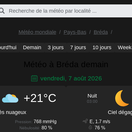
Météo mondiale
Pays-Bas
Bréda
urd'hui
Demain
3 jours
7 jours
10 jours
Week
Météo à Bréda demain
vendredi, 7 août 2026
+21°C
Nuit
03:00
ès nuageux
Ciel déga
768 mmHg
E, 1.7 m/s
Pression:
80 %
76 %
Nébulosité: