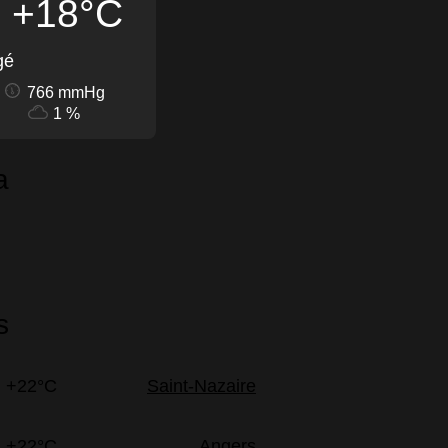
+18°C
gé
766 mmHg
1 %
a
s
+22°C
Saint-Nazaire
+22°C
Angers