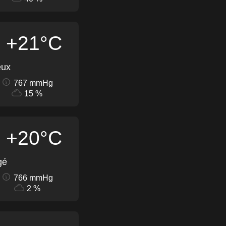
+21°C
eux
767 mmHg
15 %
+20°C
gé
766 mmHg
2 %