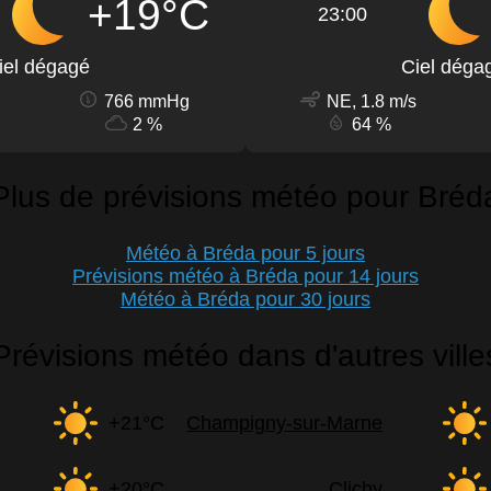
+19°C
23:00
iel dégagé
Ciel déga
766 mmHg
NE, 1.8 m/s
2 %
64 %
Plus de prévisions météo pour Bréd
Météo à Bréda pour 5 jours
Prévisions météo à Bréda pour 14 jours
Météo à Bréda pour 30 jours
Prévisions météo dans d'autres ville
+21°C
Champigny-sur-Marne
+20°C
Clichy