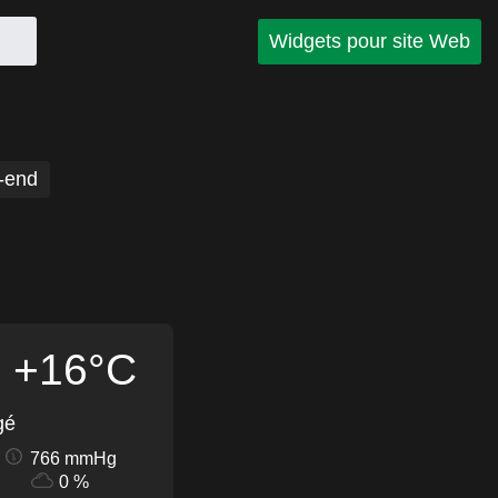
Widgets pour site Web
-end
+16°C
gé
766 mmHg
0 %