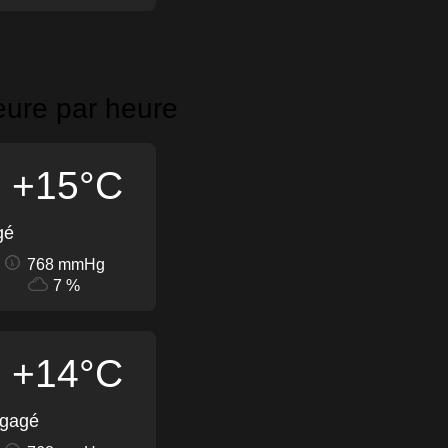
eure par heure
+15°C
gé
768 mmHg
7 %
+14°C
égagé