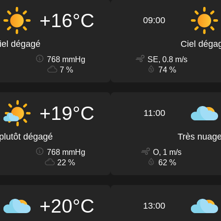
+16°C
09:00
iel dégagé
Ciel déga
768 mmHg
SE, 0.8 m/s
7 %
74 %
+19°C
11:00
 plutôt dégagé
Très nuag
768 mmHg
O, 1 m/s
22 %
62 %
+20°C
13:00