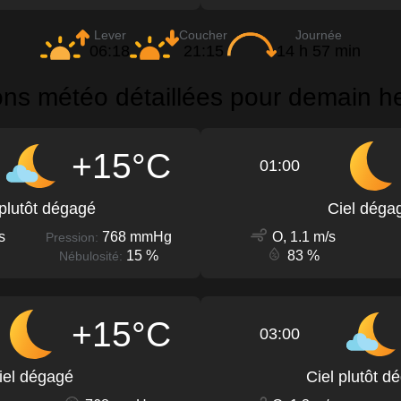
Lever
Coucher
Journée
06:18
21:15
14 h 57 min
ons météo détaillées pour demain h
+15°C
01:00
 plutôt dégagé
Ciel déga
s
768 mmHg
O, 1.1 m/s
Pression:
15 %
83 %
Nébulosité:
+15°C
03:00
iel dégagé
Ciel plutôt d