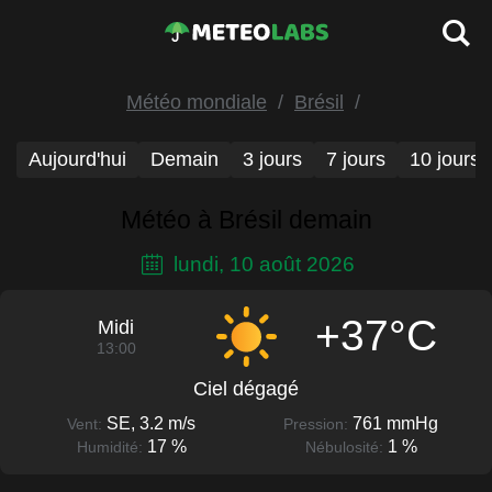
Météo mondiale
Brésil
Aujourd'hui
Demain
3 jours
7 jours
10 jours
Météo à Brésil demain
lundi, 10 août 2026
+37°C
Midi
13:00
Ciel dégagé
SE, 3.2 m/s
761 mmHg
Vent:
Pression:
17 %
1 %
Humidité:
Nébulosité: