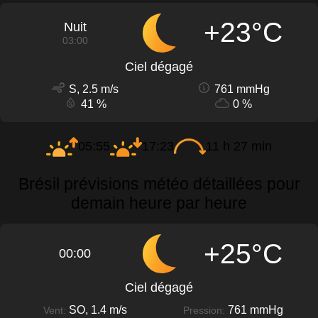
+23°C
Nuit
03:00
Ciel dégagé
S, 2.5 m/s
761 mmHg
41 %
0 %
05:55
17:23
11 h 27 min
Brésil prévisions météo détaillées pour
demain heure par heure
+25°C
00:00
Ciel dégagé
SO, 1.4 m/s
761 mmHg
Vent:
Pression: