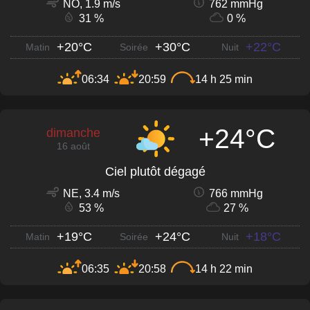
NO, 1.9 m/s
762 mmHg
31 %
0 %
+20°C
+30°C
+22°C
Matin
Soirée
Nuit
06:34
20:59
14 h 25 min
+24°C
dimanche
16 août
Ciel plutôt dégagé
NE, 3.4 m/s
766 mmHg
53 %
27 %
+19°C
+24°C
+18°C
Matin
Soirée
Nuit
06:35
20:58
14 h 22 min