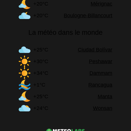
+20°C
Mérignac
+20°C
Boulogne-Billancourt
La météo dans le monde
+25°C
Ciudad Bolívar
+30°C
Peshawar
+34°C
Dammam
+1°C
Rancagua
+25°C
Manta
+24°C
Wonsan