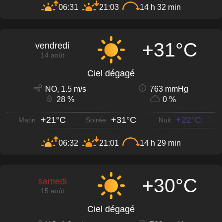
06:31
21:03
14 h 32 min
+31°C
vendredi
14 août
Ciel dégagé
NO, 1.5 m/s
763 mmHg
28 %
0 %
+21°C
+31°C
+22°C
Matin
Soirée
Nuit
06:32
21:01
14 h 29 min
+30°C
samedi
15 août
Ciel dégagé