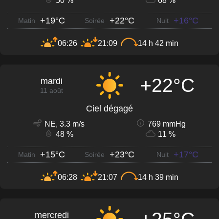
50 %
68 %
+19°C
+22°C
+16°C
Matin
Soirée
Nuit
06:26
21:09
14 h 42 min
+22°C
mardi
11 août
Ciel dégagé
NE, 3.3 m/s
769 mmHg
48 %
11 %
+15°C
+23°C
+17°C
Matin
Soirée
Nuit
06:28
21:07
14 h 39 min
mercredi