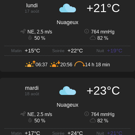
+21°C
lundi
17 août
Nuageux
NE, 2.5 m/s
764 mmHg
50 %
82 %
+15°C
+22°C
+19°C
Matin
Soirée
Nuit
06:37
20:56
14 h 18 min
+23°C
mardi
18 août
Nuageux
NE, 2.5 m/s
764 mmHg
50 %
82 %
+17°C
+24°C
+21°C
Matin
Soirée
Nuit