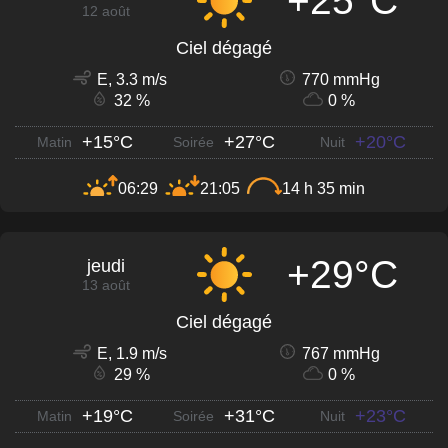
+25°C
12 août
Ciel dégagé
E, 3.3 m/s
770 mmHg
32 %
0 %
+15°C
+27°C
+20°C
Matin
Soirée
Nuit
06:29
21:05
14 h 35 min
+29°C
jeudi
13 août
Ciel dégagé
E, 1.9 m/s
767 mmHg
29 %
0 %
+19°C
+31°C
+23°C
Matin
Soirée
Nuit