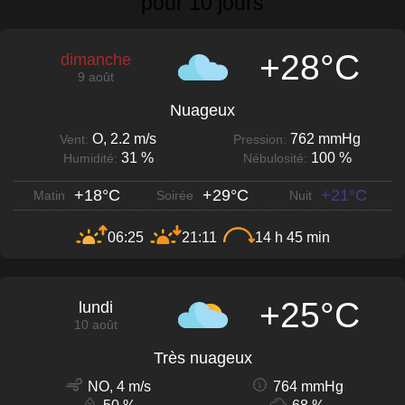
pour 10 jours
+28°C
dimanche
9 août
Nuageux
O, 2.2 m/s
762 mmHg
Vent:
Pression:
31 %
100 %
Humidité:
Nébulosité:
+18°C
+29°C
+21°C
Matin
Soirée
Nuit
06:25
21:11
14 h 45 min
+25°C
lundi
10 août
Très nuageux
NO, 4 m/s
764 mmHg