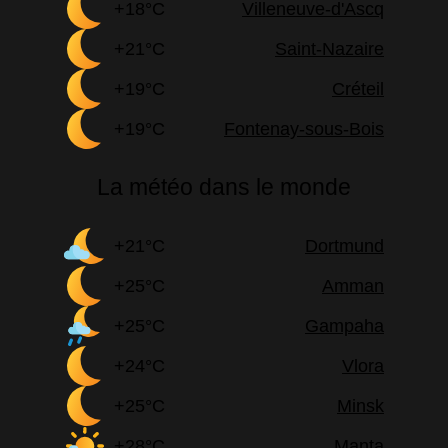
+18°C
Villeneuve-d'Ascq
+21°C
Saint-Nazaire
+19°C
Créteil
+19°C
Fontenay-sous-Bois
La météo dans le monde
+21°C
Dortmund
+25°C
Amman
+25°C
Gampaha
+24°C
Vlora
+25°C
Minsk
+28°C
Manta