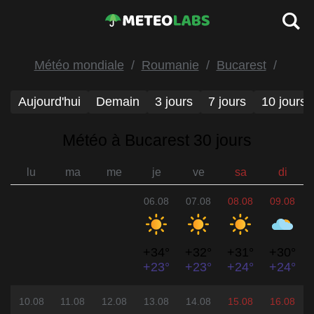
Météo mondiale
Roumanie
Bucarest
Aujourd'hui
Demain
3 jours
7 jours
10 jours
Météo à Bucarest 30 jours
lu
ma
me
je
ve
sa
di
06.08
07.08
08.08
09.08
+34°
+32°
+31°
+30°
+23°
+23°
+24°
+24°
10.08
11.08
12.08
13.08
14.08
15.08
16.08