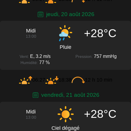
jeudi, 20 août 2026
+28°C
Midi
13:00
Pluie
E, 3.2 m/s
757 mmHg
Vent:
Pression:
77 %
Humidité:
06:27
18:38
12 h 10 min
vendredi, 21 août 2026
+28°C
Midi
13:00
Ciel dégagé