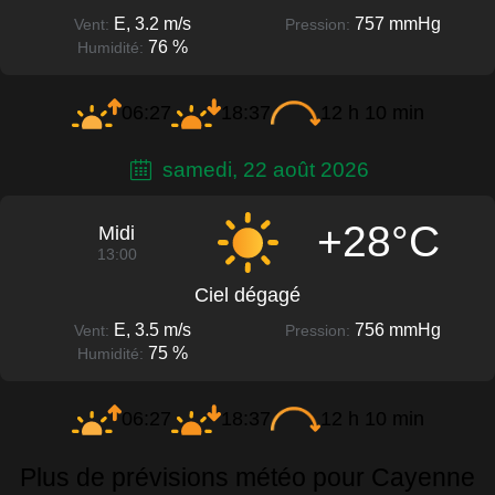
E, 3.2 m/s
757 mmHg
Vent:
Pression:
76 %
Humidité:
06:27
18:37
12 h 10 min
samedi, 22 août 2026
+28°C
Midi
13:00
Ciel dégagé
E, 3.5 m/s
756 mmHg
Vent:
Pression:
75 %
Humidité:
06:27
18:37
12 h 10 min
Plus de prévisions météo pour Cayenne