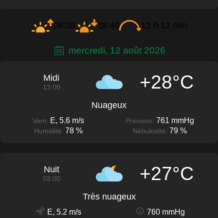
06:28
18:40
12 h 12 min
mercredi, 12 août 2026
+28°C
Midi
13:00
Nuageux
E, 5.6 m/s
761 mmHg
Vent:
Pression:
78 %
79 %
Humidité:
Nébulosité:
+27°C
Nuit
03:00
Très nuageux
E, 5.2 m/s
760 mmHg