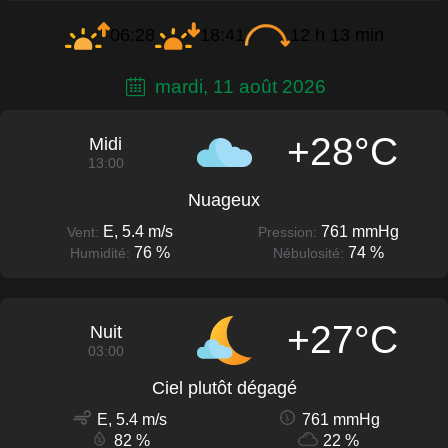
06:28
18:41
12 h 13 min
mardi, 11 août 2026
+28°C
Midi
13:00
Nuageux
E, 5.4 m/s
761 mmHg
Vent:
Pression:
76 %
74 %
Humidité:
Nébulosité:
+27°C
Nuit
03:00
Ciel plutôt dégagé
E, 5.4 m/s
761 mmHg
82 %
22 %