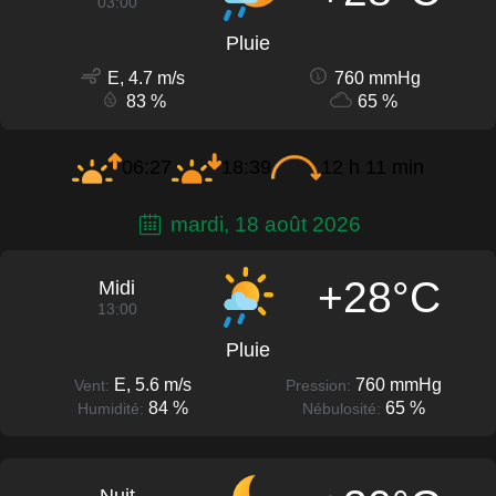
03:00
Pluie
E, 4.7 m/s
760 mmHg
83 %
65 %
06:27
18:39
12 h 11 min
mardi, 18 août 2026
+28°C
Midi
13:00
Pluie
E, 5.6 m/s
760 mmHg
Vent:
Pression:
84 %
65 %
Humidité:
Nébulosité: