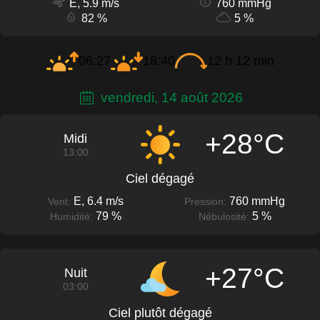
E, 5.9 m/s
760 mmHg
82 %
5 %
06:27
18:40
12 h 12 min
vendredi, 14 août 2026
+28°C
Midi
13:00
Ciel dégagé
E, 6.4 m/s
760 mmHg
Vent:
Pression:
79 %
5 %
Humidité:
Nébulosité:
+27°C
Nuit
03:00
Ciel plutôt dégagé