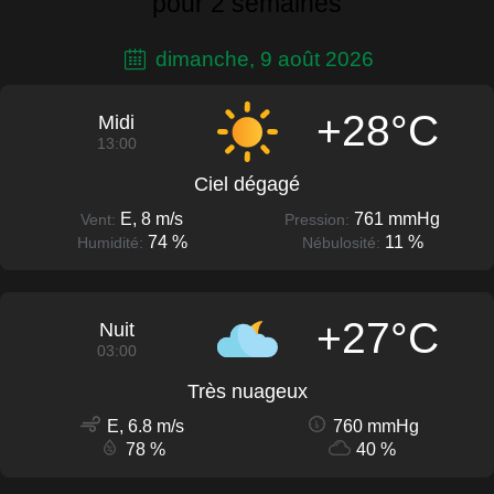
pour 2 semaines
dimanche, 9 août 2026
+28°C
Midi
13:00
Ciel dégagé
E, 8 m/s
761 mmHg
Vent:
Pression:
74 %
11 %
Humidité:
Nébulosité:
+27°C
Nuit
03:00
Très nuageux
E, 6.8 m/s
760 mmHg
78 %
40 %