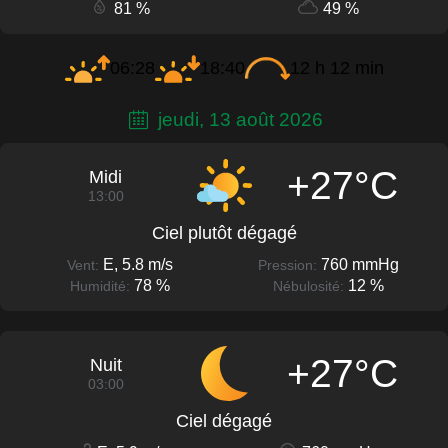
81 %
49 %
06:28
18:40
12 h 12 min
jeudi, 13 août 2026
+27°C
Midi
13:00
Ciel plutôt dégagé
E, 5.8 m/s
760 mmHg
Vent:
Pression:
78 %
12 %
Humidité:
Nébulosité:
+27°C
Nuit
03:00
Ciel dégagé