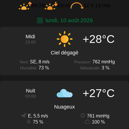
06:28
18:41
12 h 13 min
lundi, 10 août 2026
+28°C
Midi
13:00
Ciel dégagé
SE, 8 m/s
762 mmHg
Vent:
Pression:
73 %
3 %
Humidité:
Nébulosité:
+27°C
Nuit
03:00
Nuageux
E, 5.5 m/s
761 mmHg
75 %
100 %