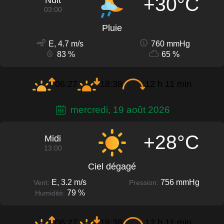
+30°C
Nuit
03:00
Pluie
E, 4.7 m/s
760 mmHg
83 %
65 %
06:27
18:38
12 h 11 min
mercredi, 19 août 2026
+28°C
Midi
13:00
Ciel dégagé
E, 3.2 m/s
756 mmHg
Vent:
Pression:
79 %
Humidité:
06:27
18:38
12 h 11 min