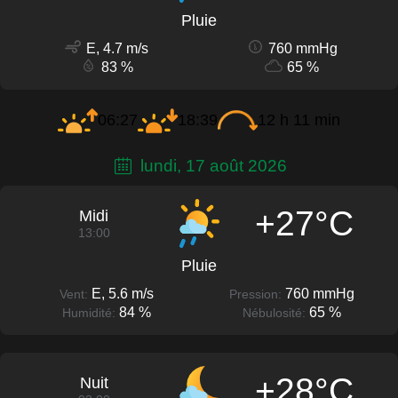
Pluie
E, 4.7 m/s
760 mmHg
83 %
65 %
06:27
18:39
12 h 11 min
lundi, 17 août 2026
+27°C
Midi
13:00
Pluie
E, 5.6 m/s
760 mmHg
Vent:
Pression:
84 %
65 %
Humidité:
Nébulosité:
+28°C
Nuit