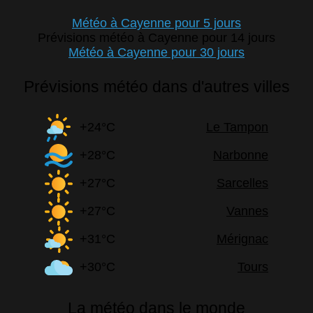
Météo à Cayenne pour 5 jours
Prévisions météo à Cayenne pour 14 jours
Météo à Cayenne pour 30 jours
Prévisions météo dans d'autres villes
+24°C
Le Tampon
+28°C
Narbonne
+27°C
Sarcelles
+27°C
Vannes
+31°C
Mérignac
+30°C
Tours
La météo dans le monde