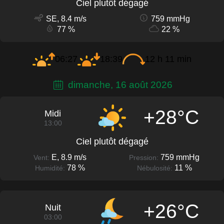
Ciel plutôt dégagé
SE, 8.4 m/s
759 mmHg
77 %
22 %
06:27
18:39
12 h 11 min
dimanche, 16 août 2026
+28°C
Midi
13:00
Ciel plutôt dégagé
E, 8.9 m/s
759 mmHg
Vent:
Pression:
78 %
11 %
Humidité:
Nébulosité:
+26°C
Nuit
03:00