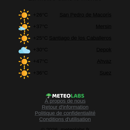
+26°C
San Pedro de Macorís
+37°C
Mersin
+25°C
Santiago de los Caballeros
+30°C
Depok
+47°C
Ahvaz
+36°C
Suez
À propos de nous
Retour d'information
Politique de confidentialité
Conditions d'utilisation
© 2026, meteolabs.fr