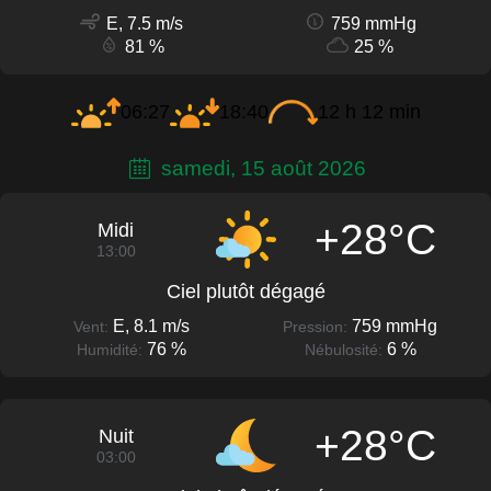
E, 7.5 m/s
759 mmHg
81 %
25 %
06:27
18:40
12 h 12 min
samedi, 15 août 2026
+28°C
Midi
13:00
Ciel plutôt dégagé
E, 8.1 m/s
759 mmHg
Vent:
Pression:
76 %
6 %
Humidité:
Nébulosité:
+28°C
Nuit
03:00