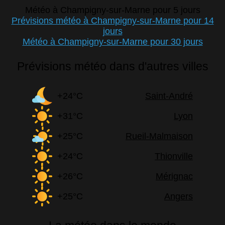
Météo à Champigny-sur-Marne pour 5 jours
Prévisions météo à Champigny-sur-Marne pour 14
jours
Météo à Champigny-sur-Marne pour 30 jours
Prévisions météo dans d'autres villes
+24°C
Saint-André
+31°C
Lyon
+25°C
Rueil-Malmaison
+24°C
Thionville
+26°C
Mérignac
+25°C
Angers