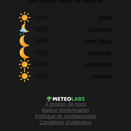
La météo dans le monde
+37°C
Djelfa
+20°C
Changhua
+26°C
Johor Bahru
+33°C
Baýramaly
+23°C
Luxembourg
+21°C
Arequipa
À propos de nous
Retour d'information
Politique de confidentialité
Conditions d'utilisation