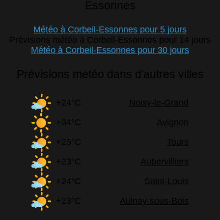
Essonnes
Météo à Corbeil-Essonnes pour 5 jours
Prévisions météo à Corbeil-Essonnes pour 14 jours
Météo à Corbeil-Essonnes pour 30 jours
Prévisions météo dans d'autres villes
+24°C
Noisy-le-Grand
+34°C
Avignon
+25°C
Tours
+23°C
Aubervilliers
+24°C
Saint-Louis
+23°C
Aulnay-sous-Bois