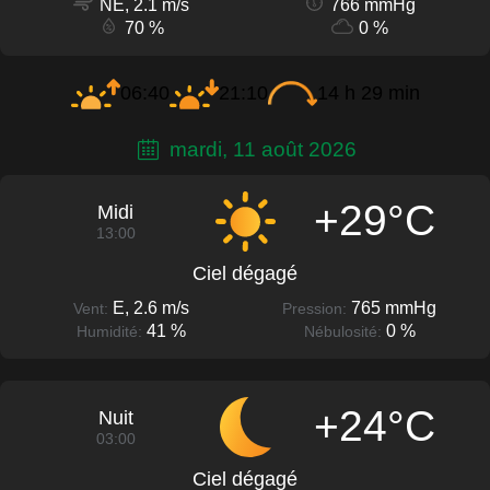
NE, 2.1 m/s
766 mmHg
70 %
0 %
06:40
21:10
14 h 29 min
mardi, 11 août 2026
+29°C
Midi
13:00
Ciel dégagé
E, 2.6 m/s
765 mmHg
Vent:
Pression:
41 %
0 %
Humidité:
Nébulosité:
+24°C
Nuit
03:00
Ciel dégagé