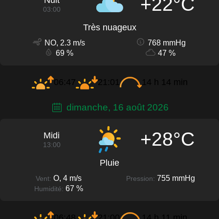
+22°C
Nuit
03:00
Très nuageux
NO, 2.3 m/s
768 mmHg
69 %
47 %
06:47
21:01
14 h 14 min
dimanche, 16 août 2026
+28°C
Midi
13:00
Pluie
O, 4 m/s
755 mmHg
Vent:
Pression:
67 %
Humidité:
06:48
21:00
14 h 11 min