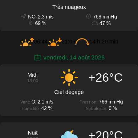
Très nuageux
NO, 2.3 m/s
768 mmHg
69 %
47 %
06:44
21:05
14 h 20 min
vendredi, 14 août 2026
+26°C
Midi
13:00
Ciel dégagé
O, 2.1 m/s
766 mmHg
Vent:
Pression:
42 %
0 %
Humidité:
Nébulosité:
+20°C
Nuit