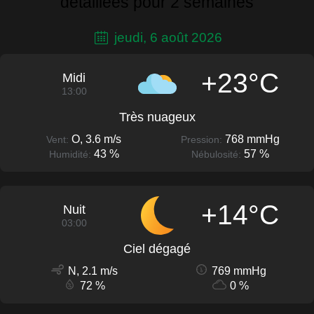
détaillées pour 2 semaines
jeudi, 6 août 2026
+23°C
Midi
13:00
Très nuageux
O, 3.6 m/s
768 mmHg
Vent:
Pression:
43 %
57 %
Humidité:
Nébulosité:
+14°C
Nuit
03:00
Ciel dégagé
N, 2.1 m/s
769 mmHg
72 %
0 %