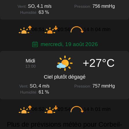
SO, 4.1 m/s
756 mmHg
Vent:
Pression:
63 %
Humidité:
06:51
20:56
14 h 04 min
mercredi, 19 août 2026
+27°C
Midi
13:00
Ciel plutôt dégagé
SO, 4 m/s
757 mmHg
Vent:
Pression:
61 %
Humidité:
06:52
20:54
14 h 01 min
Plus de prévisions météo pour Corbeil-