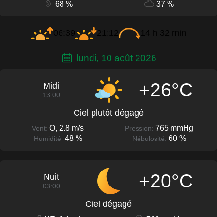
68 %
37 %
06:39
21:12
14 h 32 min
lundi, 10 août 2026
+26°C
Midi
13:00
Ciel plutôt dégagé
O, 2.8 m/s
765 mmHg
Vent:
Pression:
48 %
60 %
Humidité:
Nébulosité:
+20°C
Nuit
03:00
Ciel dégagé