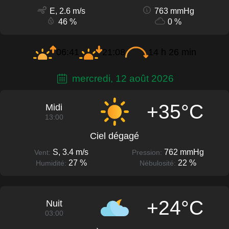
E, 2.6 m/s
763 mmHg
46 %
0 %
06:41
21:08
14 h 26 min
mercredi, 12 août 2026
+35°C
Midi
13:00
Ciel dégagé
S, 3.4 m/s
762 mmHg
Vent:
Pression:
27 %
22 %
Humidité:
Nébulosité:
+24°C
Nuit
03:00