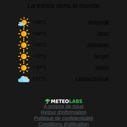
La météo dans le monde
+36°C
Belgrade
+32°C
Taraz
+34°C
Jalalabad
+22°C
Tanger
+30°C
Holon
+27°C
Ciudad Bolívar
À propos de nous
Retour d'information
Politique de confidentialité
Conditions d'utilisation