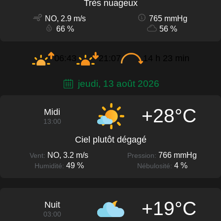
Très nuageux
NO, 2.9 m/s
765 mmHg
66 %
56 %
06:43
21:07
14 h 23 min
jeudi, 13 août 2026
+28°C
Midi
13:00
Ciel plutôt dégagé
NO, 3.2 m/s
766 mmHg
Vent:
Pression:
49 %
4 %
Humidité:
Nébulosité:
+19°C
Nuit
03:00