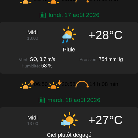
lundi, 17 août 2026
+28°C
Midi
13:00
Pluie
SO, 3.7 m/s
754 mmHg
Vent:
Pression:
68 %
Humidité:
06:50
20:58
14 h 08 min
mardi, 18 août 2026
+27°C
Midi
13:00
Ciel plutôt dégagé