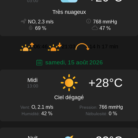
03:00
Très nuageux
NO, 2.3 m/s
768 mmHg
69 %
47 %
06:46
21:03
14 h 17 min
samedi, 15 août 2026
+28°C
Midi
13:00
Ciel dégagé
O, 2.1 m/s
766 mmHg
Vent:
Pression:
42 %
0 %
Humidité:
Nébulosité: