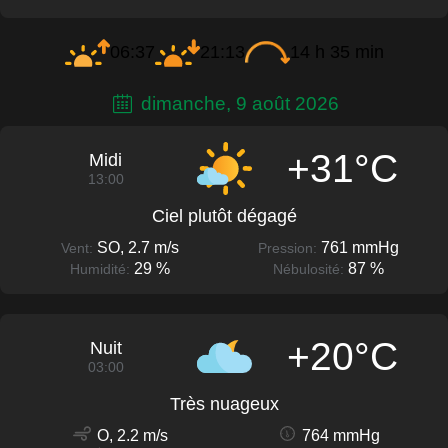
06:37
21:13
14 h 35 min
dimanche, 9 août 2026
+31°C
Midi
13:00
Ciel plutôt dégagé
SO, 2.7 m/s
761 mmHg
Vent:
Pression:
29 %
87 %
Humidité:
Nébulosité:
+20°C
Nuit
03:00
Très nuageux
O, 2.2 m/s
764 mmHg