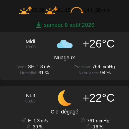
06:36
21:15
14 h 38 min
samedi, 8 août 2026
+26°C
Midi
13:00
Nuageux
SE, 1.3 m/s
764 mmHg
Vent:
Pression:
31 %
94 %
Humidité:
Nébulosité:
+22°C
Nuit
03:00
Ciel dégagé
E, 1.3 m/s
761 mmHg
39 %
16 %