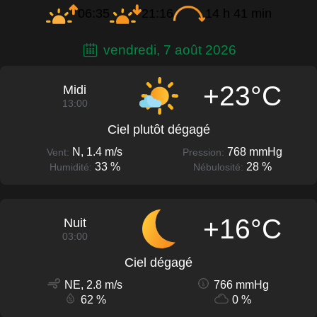
06:35
21:16
14 h 41 min
vendredi, 7 août 2026
+23°C
Midi
13:00
Ciel plutôt dégagé
N, 1.4 m/s
768 mmHg
Vent:
Pression:
33 %
28 %
Humidité:
Nébulosité:
+16°C
Nuit
03:00
Ciel dégagé
NE, 2.8 m/s
766 mmHg
62 %
0 %