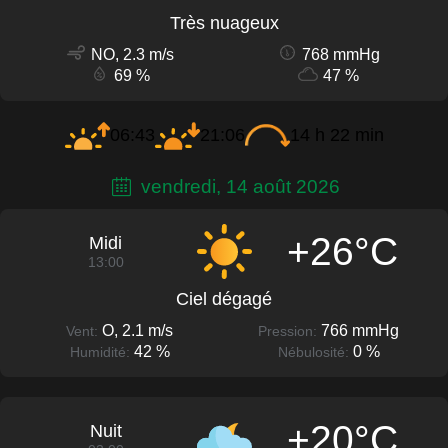
Très nuageux
NO, 2.3 m/s
768 mmHg
69 %
47 %
06:43
21:06
14 h 22 min
vendredi, 14 août 2026
+26°C
Midi
13:00
Ciel dégagé
O, 2.1 m/s
766 mmHg
Vent:
Pression:
42 %
0 %
Humidité:
Nébulosité:
+20°C
Nuit