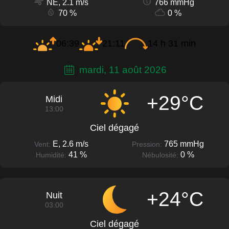
NE, 2.1 m/s
766 mmHg
70 %
0 %
06:39
21:11
14 h 31 min
mardi, 11 août 2026
+29°C
Midi
13:00
Ciel dégagé
E, 2.6 m/s
765 mmHg
Vent:
Pression:
41 %
0 %
Humidité:
Nébulosité:
+24°C
Nuit
03:00
Ciel dégagé