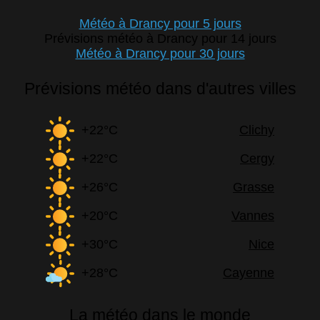
Météo à Drancy pour 5 jours
Prévisions météo à Drancy pour 14 jours
Météo à Drancy pour 30 jours
Prévisions météo dans d'autres villes
+22°C
Clichy
+22°C
Cergy
+26°C
Grasse
+20°C
Vannes
+30°C
Nice
+28°C
Cayenne
La météo dans le monde