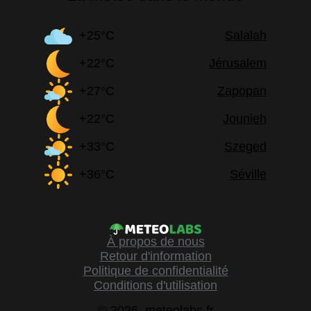
+25°C
Salalah
+22°C
Jérusalem
+27°C
Zapopan
+22°C
Jounieh
+33°C
Szeged
+36°C
Séville
À propos de nous
Retour d'information
Politique de confidentialité
Conditions d'utilisation
© 2026, meteolabs.fr