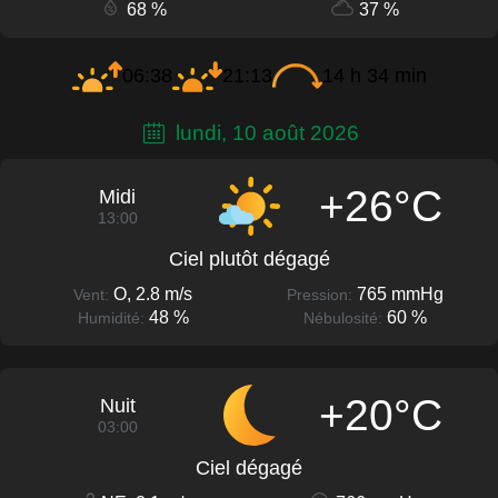
68 %
37 %
06:38
21:13
14 h 34 min
lundi, 10 août 2026
+26°C
Midi
13:00
Ciel plutôt dégagé
O, 2.8 m/s
765 mmHg
Vent:
Pression:
48 %
60 %
Humidité:
Nébulosité:
+20°C
Nuit
03:00
Ciel dégagé