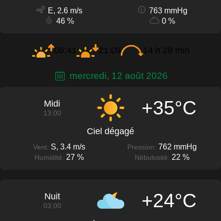
E, 2.6 m/s
763 mmHg
46 %
0 %
06:41
21:09
14 h 28 min
mercredi, 12 août 2026
+35°C
Midi
13:00
Ciel dégagé
S, 3.4 m/s
762 mmHg
Vent:
Pression:
27 %
22 %
Humidité:
Nébulosité:
+24°C
Nuit
03:00