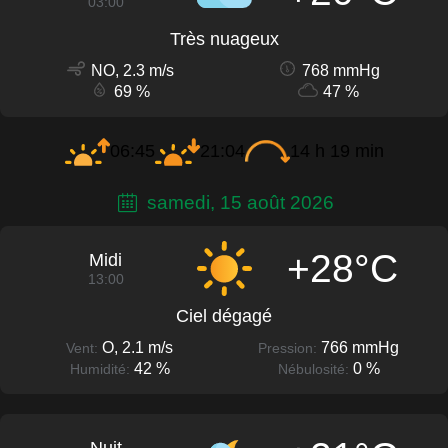
03:00
Très nuageux
NO, 2.3 m/s
768 mmHg
69 %
47 %
06:45
21:04
14 h 19 min
samedi, 15 août 2026
+28°C
Midi
13:00
Ciel dégagé
O, 2.1 m/s
766 mmHg
Vent:
Pression:
42 %
0 %
Humidité:
Nébulosité: