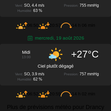
SO, 4.4 m/s
755 mmHg
Vent:
Pression:
63 %
Humidité:
06:50
20:57
14 h 06 min
mercredi, 19 août 2026
+27°C
Midi
13:00
Ciel plutôt dégagé
SO, 3.9 m/s
757 mmHg
Vent:
Pression:
62 %
Humidité:
06:52
20:55
14 h 02 min
Plus de prévisions météo pour Drancy