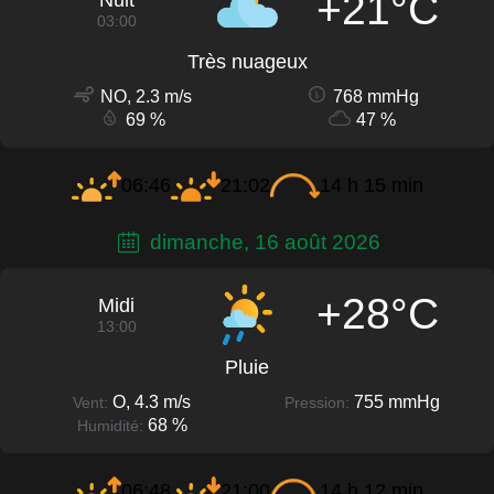
+21°C
Nuit
03:00
Très nuageux
NO, 2.3 m/s
768 mmHg
69 %
47 %
06:46
21:02
14 h 15 min
dimanche, 16 août 2026
+28°C
Midi
13:00
Pluie
O, 4.3 m/s
755 mmHg
Vent:
Pression:
68 %
Humidité:
06:48
21:00
14 h 12 min