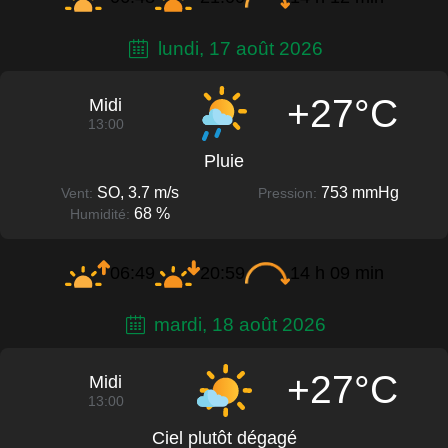
lundi, 17 août 2026
+27°C
Midi
13:00
Pluie
SO, 3.7 m/s
753 mmHg
Vent:
Pression:
68 %
Humidité:
06:49
20:59
14 h 09 min
mardi, 18 août 2026
+27°C
Midi
13:00
Ciel plutôt dégagé