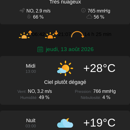
Très nuageux
NO, 2.9 m/s
765 mmHg
66 %
56 %
06:42
21:07
14 h 25 min
jeudi, 13 août 2026
+28°C
Midi
13:00
Ciel plutôt dégagé
NO, 3.2 m/s
766 mmHg
Vent:
Pression:
49 %
4 %
Humidité:
Nébulosité:
+19°C
Nuit
03:00