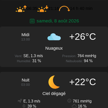
06:35
21:16
14 h 40 min
samedi, 8 août 2026
+26°C
Midi
13:00
Nuageux
SE, 1.3 m/s
764 mmHg
Vent:
Pression:
31 %
94 %
Humidité:
Nébulosité:
+22°C
Nuit
03:00
Ciel dégagé
E, 1.3 m/s
761 mmHg
39 %
16 %