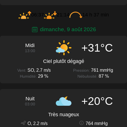
06:37
21:14
14 h 37 min
dimanche, 9 août 2026
+31°C
Midi
13:00
Ciel plutôt dégagé
SO, 2.7 m/s
761 mmHg
Vent:
Pression:
29 %
87 %
Humidité:
Nébulosité:
+20°C
Nuit
03:00
Très nuageux
O, 2.2 m/s
764 mmHg