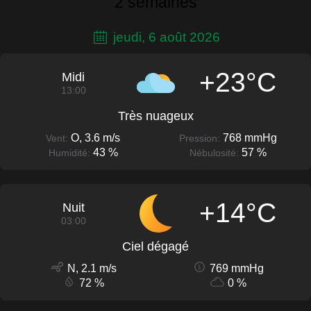
2 semaines
jeudi, 6 août 2026
+23°C
Midi
13:00
Très nuageux
O, 3.6 m/s
768 mmHg
Vent:
Pression:
43 %
57 %
Humidité:
Nébulosité:
+14°C
Nuit
03:00
Ciel dégagé
N, 2.1 m/s
769 mmHg
72 %
0 %