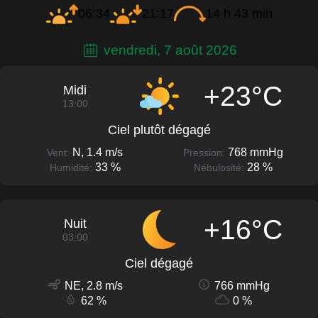
06:34
21:17
14 h 43 min
vendredi, 7 août 2026
+23°C
Midi
13:00
Ciel plutôt dégagé
N, 1.4 m/s
768 mmHg
Vent:
Pression:
33 %
28 %
Humidité:
Nébulosité:
+16°C
Nuit
03:00
Ciel dégagé
NE, 2.8 m/s
766 mmHg
62 %
0 %