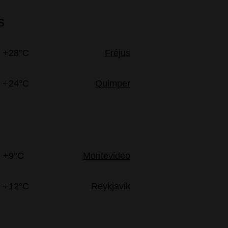
s
+28°C
Fréjus
+24°C
Quimper
+9°C
Montevideo
+12°C
Reykjavik