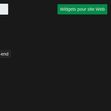
Widgets pour site Web
-end