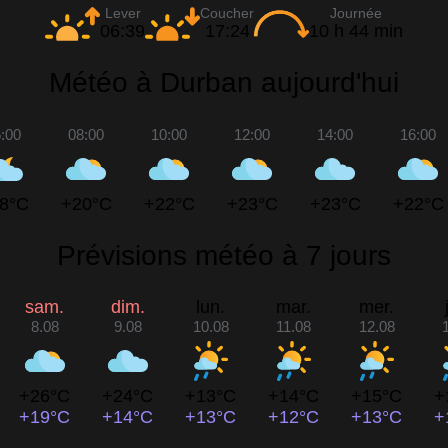
Lever
Coucher
Journée
06:39
17:24
10 h 44 min
Météo à Durban aujourd'hui
:00
08:00
10:00
12:00
14:00
16:00
8°C
+20°C
+22°C
+23°C
+23°C
+22°C
Prévisions météo à 7 jours
sam.
dim.
lun.
mar.
mer.
8.08
9.08
10.08
11.08
12.08
+26°C
+24°C
+13°C
+14°C
+15°C
+
+19°C
+14°C
+13°C
+12°C
+13°C
+