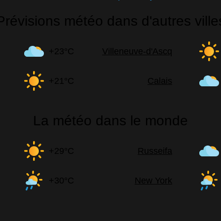
Prévisions météo dans d'autres ville
+23°C
Villeneuve-d'Ascq
+21°C
Calais
La météo dans le monde
+29°C
Russeifa
+30°C
New York