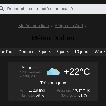
Météo mondiale
Afrique du Sud
Météo Durban
urd'hui
Demain
3 jours
7 jours
10 jours
Week
Actuelle
+22°C
17:23, vendredi
7 août, 2026
Très nuageux
E, 2.9 m/s
770 mmHg
Vent:
Pression:
69 %
61 %
Humidité:
Nébulosité: