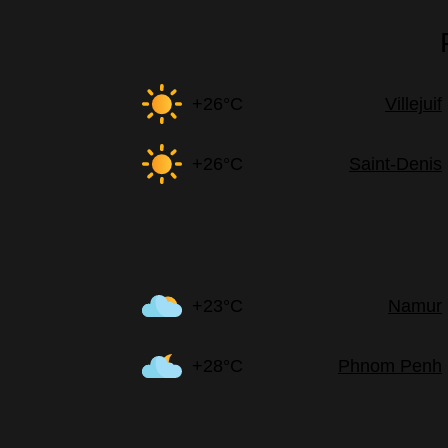
+26°C
Villejuif
+26°C
Saint-Denis
+23°C
Namur
+28°C
Phnom Penh