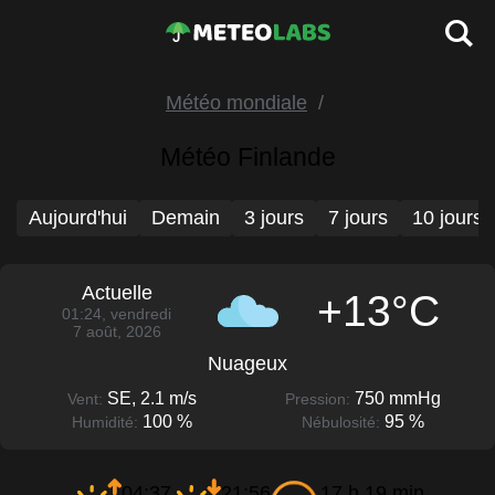
Météo mondiale
Météo Finlande
Aujourd'hui
Demain
3 jours
7 jours
10 jours
Actuelle
+13°C
01:24, vendredi
7 août, 2026
Nuageux
SE, 2.1 m/s
750 mmHg
Vent:
Pression:
100 %
95 %
Humidité:
Nébulosité:
04:37
21:56
17 h 19 min