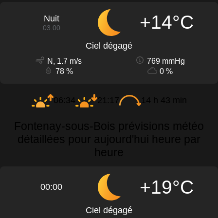
+14°C
Nuit
03:00
Ciel dégagé
N, 1.7 m/s
769 mmHg
78 %
0 %
06:34
21:17
14 h 43 min
Fontenay-sous-Bois prévisions météo
détaillées pour aujourd'hui heure par
heure
+19°C
00:00
Ciel dégagé