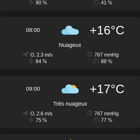
90 %
41 %
+16°C
08:00
Nuageux
O, 2.3 m/s
767 mmHg
84 %
88 %
+17°C
09:00
Très nuageux
O, 2.6 m/s
767 mmHg
75 %
77 %