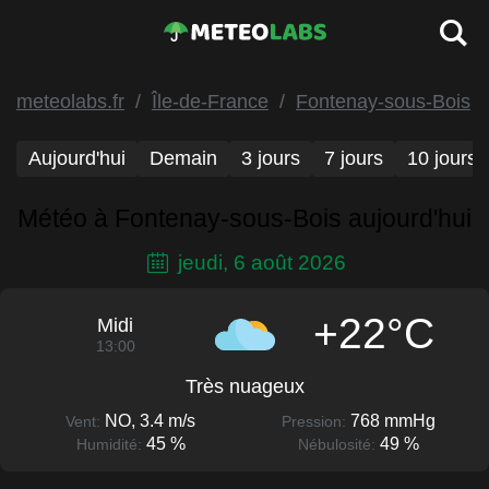
meteolabs.fr
Île-de-France
Fontenay-sous-Bois
Aujourd'hui
Demain
3 jours
7 jours
10 jours
Météo à Fontenay-sous-Bois aujourd'hui
jeudi, 6 août 2026
+22°C
Midi
13:00
Très nuageux
NO, 3.4 m/s
768 mmHg
Vent:
Pression:
45 %
49 %
Humidité:
Nébulosité: