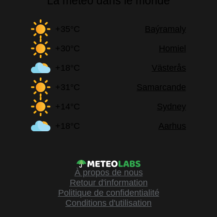
La météo dans le monde
+35°C
Baýramaly
+30°C
Homiel
+18°C
Västerås
+31°C
Samarcande
+14°C
Sydney
+18°C
Aarhus
À propos de nous
Retour d'information
Politique de confidentialité
Conditions d'utilisation