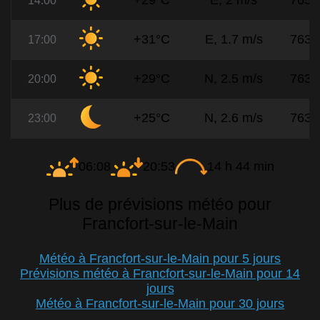
+29°C
E, 2 m/s
765
14:00
+31°C
E, 1.7 m/s
763
17:00
+29°C
N, 2.5 m/s
763
20:00
+25°C
N, 2.6 m/s
763
23:00
06:08
20:53
14 h 44 min
Plus de prévisions météo pour
Francfort-sur-le-Main
Météo à Francfort-sur-le-Main pour 5 jours
Prévisions météo à Francfort-sur-le-Main pour 14
jours
Météo à Francfort-sur-le-Main pour 30 jours