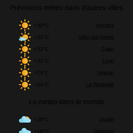
Prévisions météo dans d'autres villes
+30°C
Annecy
+25°C
Vitry-sur-Seine
+22°C
Caen
+31°C
Lyon
+25°C
Sevran
+24°C
La Rochelle
La météo dans le monde
+28°C
Durán
+16°C
Glasgow