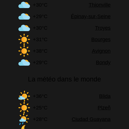
+30°C
Thionville
+29°C
Épinay-sur-Seine
+30°C
Troyes
+31°C
Bourges
+38°C
Avignon
+29°C
Bondy
La météo dans le monde
+36°C
Blida
+25°C
Plzeň
+28°C
Ciudad Guayana