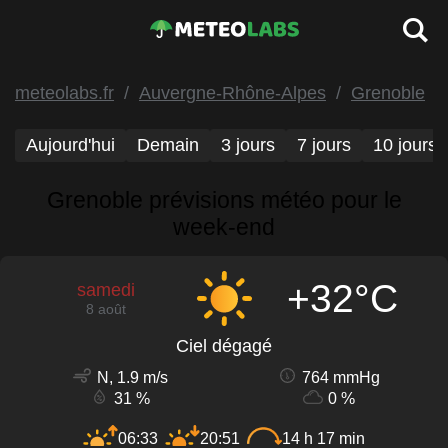
meteolabs.fr
Auvergne-Rhône-Alpes
Grenoble
Aujourd'hui
Demain
3 jours
7 jours
10 jours
Grenoble prévisions météo pour le
week-end
+32°C
samedi
8 août
Ciel dégagé
N, 1.9 m/s
764 mmHg
31 %
0 %
06:33
20:51
14 h 17 min