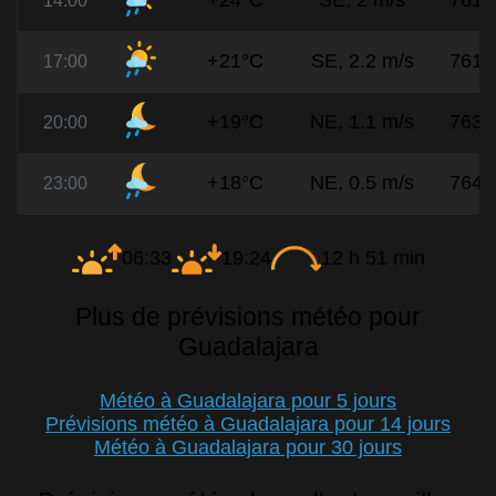
+24°C
SE, 2 m/s
761
14:00
+21°C
SE, 2.2 m/s
761
17:00
+19°C
NE, 1.1 m/s
763
20:00
+18°C
NE, 0.5 m/s
764
23:00
06:33
19:24
12 h 51 min
Plus de prévisions météo pour
Guadalajara
Météo à Guadalajara pour 5 jours
Prévisions météo à Guadalajara pour 14 jours
Météo à Guadalajara pour 30 jours