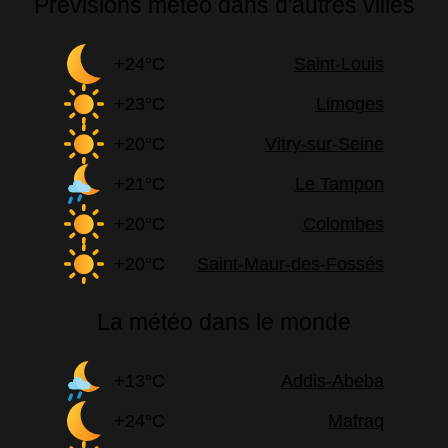
Prévisions météo dans d'autres villes
+24°C
Saint-Louis
+23°C
Limoges
+20°C
Vitry-sur-Seine
+21°C
Le Tampon
+20°C
Colombes
+20°C
Saint-Maur-des-Fossés
La météo dans le monde
+13°C
Addis-Abeba
+24°C
Mafraq