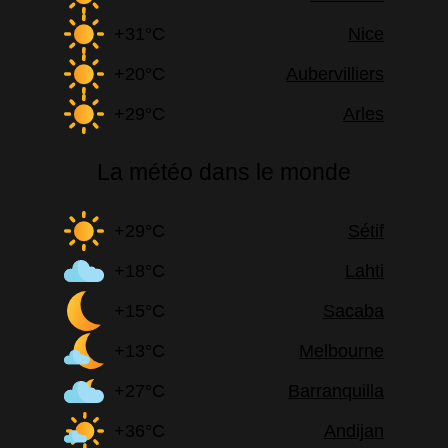
+31°C
Nice
+20°C
Aubervilliers
+29°C
Arles
La météo dans le monde
+29°C
Sétif
+18°C
Lahti
+15°C
Sacaba
+13°C
Melbourne
+27°C
Barranquilla
+36°C
Andijan