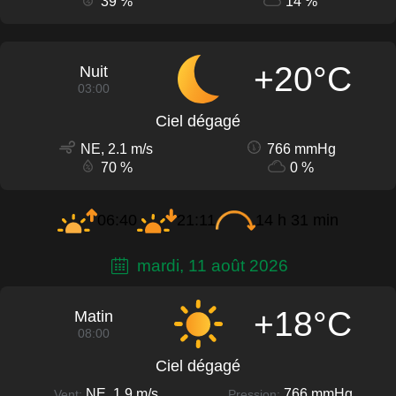
39 %
14 %
+20°C
Nuit
03:00
Ciel dégagé
NE, 2.1 m/s
766 mmHg
70 %
0 %
06:40
21:11
14 h 31 min
mardi, 11 août 2026
+18°C
Matin
08:00
Ciel dégagé
NE, 1.9 m/s
766 mmHg
Vent:
Pression: