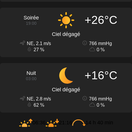
+26°C
Soirée
19:00
Ciel dégagé
NE, 2.1 m/s
766 mmHg
27 %
0 %
+16°C
Nuit
03:00
Ciel dégagé
NE, 2.8 m/s
766 mmHg
62 %
0 %
06:36
21:16
14 h 40 min