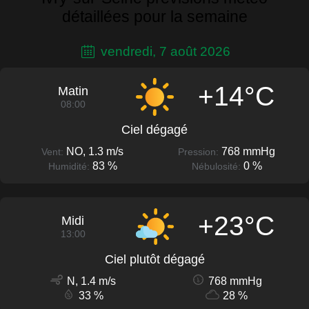
détaillées pour la semaine
vendredi, 7 août 2026
+14°C
Matin
08:00
Ciel dégagé
NO, 1.3 m/s
768 mmHg
Vent:
Pression:
83 %
0 %
Humidité:
Nébulosité:
+23°C
Midi
13:00
Ciel plutôt dégagé
N, 1.4 m/s
768 mmHg
33 %
28 %