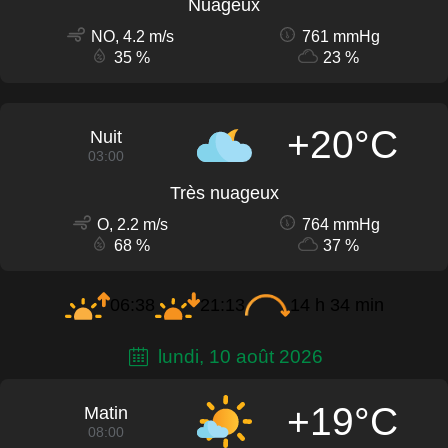
Nuageux
NO, 4.2 m/s
761 mmHg
35 %
23 %
+20°C
Nuit
03:00
Très nuageux
O, 2.2 m/s
764 mmHg
68 %
37 %
06:38
21:13
14 h 34 min
lundi, 10 août 2026
+19°C
Matin
08:00