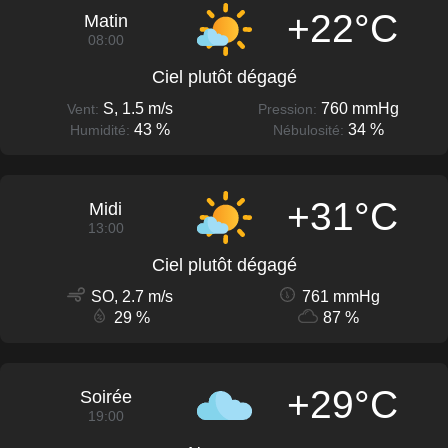
+22°C
Matin
08:00
Ciel plutôt dégagé
S, 1.5 m/s
760 mmHg
Vent:
Pression:
43 %
34 %
Humidité:
Nébulosité:
+31°C
Midi
13:00
Ciel plutôt dégagé
SO, 2.7 m/s
761 mmHg
29 %
87 %
+29°C
Soirée
19:00