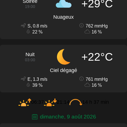
+29°C
Soirée
19:00
Nuageux
S, 0.8 m/s
762 mmHg
22 %
16 %
+22°C
Nuit
03:00
Ciel dégagé
E, 1.3 m/s
761 mmHg
39 %
16 %
06:37
21:14
14 h 37 min
dimanche, 9 août 2026