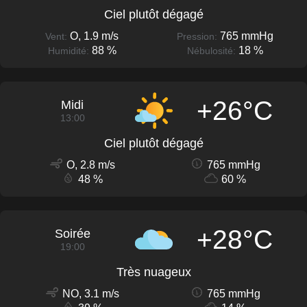
Ciel plutôt dégagé
O, 1.9 m/s
765 mmHg
Vent:
Pression:
88 %
18 %
Humidité:
Nébulosité:
+26°C
Midi
13:00
Ciel plutôt dégagé
O, 2.8 m/s
765 mmHg
48 %
60 %
+28°C
Soirée
19:00
Très nuageux
NO, 3.1 m/s
765 mmHg