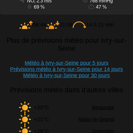
NO, 2.3 m/s
768 mmHg
69 %
47 %
06:44
21:06
14 h 21 min
Plus de prévisions météo pour Ivry-sur-
Seine
Météo à Ivry-sur-Seine pour 5 jours
Prévisions météo à Ivry-sur-Seine pour 14 jours
Météo à Ivry-sur-Seine pour 30 jours
Prévisions météo dans d'autres villes
+20°C
Beauvais
+21°C
Noisy-le-Grand
+26°C
Grenoble