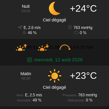
+24°C
Nuit
03:00
Ciel dégagé
E, 2.6 m/s
763 mmHg
46 %
0 %
06:41
21:09
14 h 27 min
mercredi, 12 août 2026
+23°C
Matin
08:00
Ciel dégagé
E, 2.5 m/s
763 mmHg
Vent:
Pression:
49 %
0 %
Humidité:
Nébulosité: