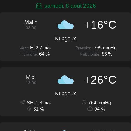
samedi, 8 août 2026
+16°C
Matin
08:00
Nuageux
E, 2.7 m/s
765 mmHg
Vent:
Pression:
64 %
86 %
Humidité:
Nébulosité:
+26°C
Midi
13:00
Nuageux
SE, 1.3 m/s
764 mmHg
31 %
94 %