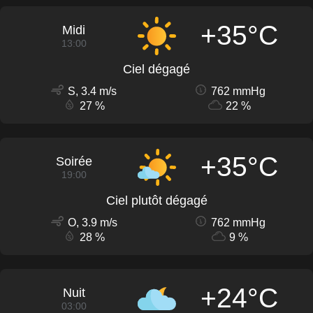
+35°C
Midi
13:00
Ciel dégagé
S, 3.4 m/s
762 mmHg
27 %
22 %
+35°C
Soirée
19:00
Ciel plutôt dégagé
O, 3.9 m/s
762 mmHg
28 %
9 %
+24°C
Nuit
03:00