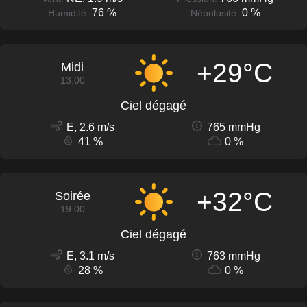
76 %
0 %
Humidité:
Nébulosité:
+29°C
Midi
13:00
Ciel dégagé
E, 2.6 m/s
765 mmHg
41 %
0 %
+32°C
Soirée
19:00
Ciel dégagé
E, 3.1 m/s
763 mmHg
28 %
0 %