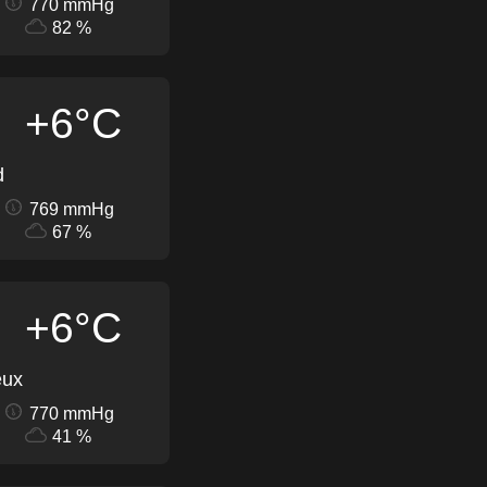
770 mmHg
82 %
+6°C
d
769 mmHg
67 %
+6°C
eux
770 mmHg
41 %