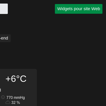
Widgets pour site Web
-end
+6°C
d
770 mmHg
32 %