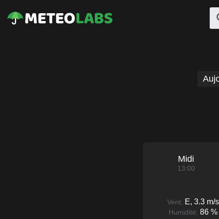
Aujo
Midi
13:00
E, 3.3 m/s
Vent:
86 %
Humidité: