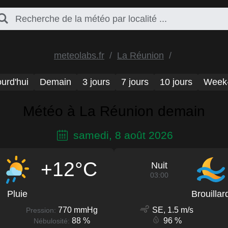
meteolabs.fr
La Réunion
urd'hui
Demain
3 jours
7 jours
10 jours
Week
Météo à La Réunion demain
samedi, 8 août 2026
+12°C
Nuit
03:00
Pluie
Brouillar
770 mmHg
SE, 1.5 m/s
Pression:
88 %
96 %
Nébulosité: