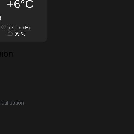
+6°C
d
771 mmHg
99 %
nion
utilisation