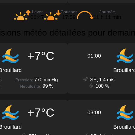
Lever
Coucher
Journée
06:47
17:59
11 h 11 min
sions météo détaillées pour demai
+7°C
01:00
Brouillard
Brouillar
s
770 mmHg
SE, 1.4 m/s
Pression:
%
99 %
100 %
Nébulosité:
+7°C
03:00
Brouillard
Brouillar