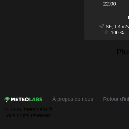
22:00
SE, 1.4 m/s
100 %
Plu
À propos de nous
Retour d'in
© 2026, meteolabs.fr
Tous droits réservés.