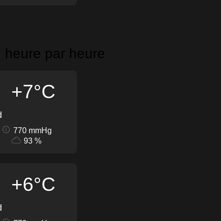
n heure par heure
+7°C
d
770 mmHg
93 %
+6°C
d