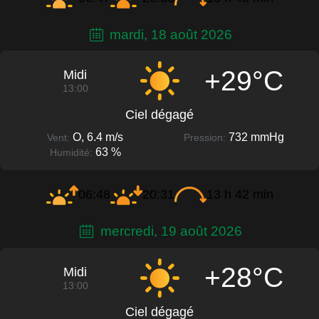
mardi, 18 août 2026
+29°C
Midi
13:00
Ciel dégagé
O, 6.4 m/s
732 mmHg
Vent:
Pression:
63 %
Humidité:
06:48
20:31
13 h 42 min
mercredi, 19 août 2026
+28°C
Midi
13:00
Ciel dégagé