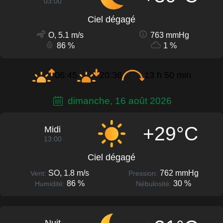
03:00
Ciel dégagé
O, 5.1 m/s
763 mmHg
86 %
1 %
06:45
20:36
13 h 50 min
dimanche, 16 août 2026
+29°C
Midi
13:00
Ciel dégagé
SO, 1.8 m/s
762 mmHg
Vent:
Pression:
86 %
30 %
Humidité:
Nébulosité: