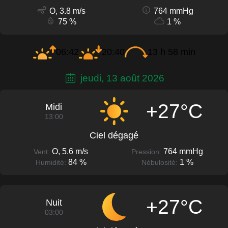
O, 3.8 m/s
764 mmHg
75 %
1 %
06:42
20:40
13 h 58 min
jeudi, 13 août 2026
+27°C
Midi
13:00
Ciel dégagé
O, 5.6 m/s
764 mmHg
Vent:
Pression:
84 %
1 %
Humidité:
Nébulosité:
+27°C
Nuit
03:00