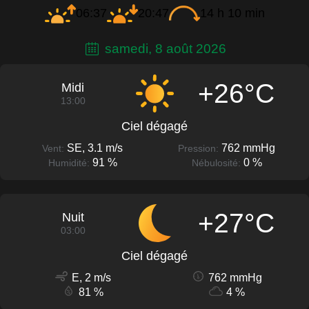
06:37
20:47
14 h 10 min
samedi, 8 août 2026
+26°C
Midi
13:00
Ciel dégagé
SE, 3.1 m/s
762 mmHg
Vent:
Pression:
91 %
0 %
Humidité:
Nébulosité:
+27°C
Nuit
03:00
Ciel dégagé
E, 2 m/s
762 mmHg
81 %
4 %