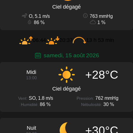
Ciel dégagé
O, 5.1 m/s
763 mmHg
86 %
1 %
06:44
20:37
13 h 53 min
samedi, 15 août 2026
+28°C
Midi
13:00
Ciel dégagé
SO, 1.8 m/s
762 mmHg
Vent:
Pression:
86 %
30 %
Humidité:
Nébulosité:
+30°C
Nuit