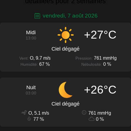
détaillées pour 2 semaines
vendredi, 7 août 2026
+27°C
Midi
13:00
Ciel dégagé
O, 9.7 m/s
761 mmHg
Vent:
Pression:
67 %
0 %
Humidité:
Nébulosité:
+26°C
Nuit
03:00
Ciel dégagé
O, 5.1 m/s
761 mmHg
77 %
0 %