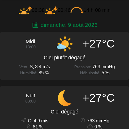
06:38
20:46
14 h 08 min
dimanche, 9 août 2026
+27°C
Midi
13:00
Ciel plutôt dégagé
S, 3.4 m/s
763 mmHg
Vent:
Pression:
85 %
5 %
Humidité:
Nébulosité:
+27°C
Nuit
03:00
Ciel dégagé
O, 4.9 m/s
763 mmHg
81 %
0 %