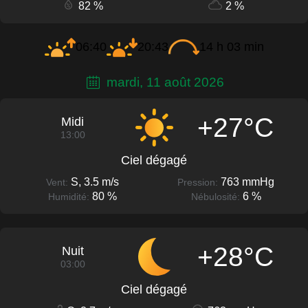
82 %
2 %
06:40
20:43
14 h 03 min
mardi, 11 août 2026
+27°C
Midi
13:00
Ciel dégagé
S, 3.5 m/s
763 mmHg
Vent:
Pression:
80 %
6 %
Humidité:
Nébulosité:
+28°C
Nuit
03:00
Ciel dégagé