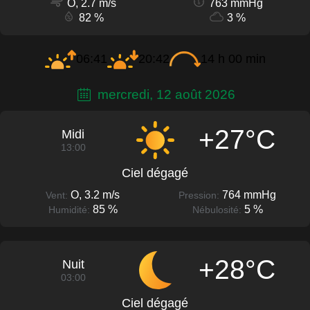
O, 2.7 m/s
763 mmHg
82 %
3 %
06:41
20:42
14 h 00 min
mercredi, 12 août 2026
+27°C
Midi
13:00
Ciel dégagé
O, 3.2 m/s
764 mmHg
Vent:
Pression:
85 %
5 %
Humidité:
Nébulosité:
+28°C
Nuit
03:00
Ciel dégagé