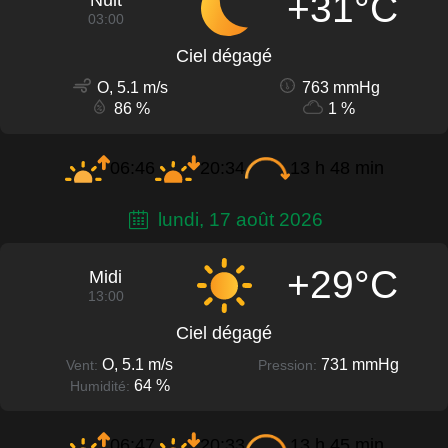
+31°C
Nuit
03:00
Ciel dégagé
O, 5.1 m/s
763 mmHg
86 %
1 %
06:46
20:34
13 h 48 min
lundi, 17 août 2026
+29°C
Midi
13:00
Ciel dégagé
O, 5.1 m/s
731 mmHg
Vent:
Pression:
64 %
Humidité:
06:47
20:33
13 h 45 min