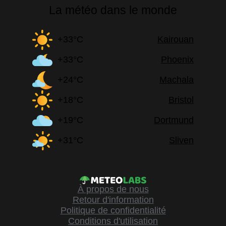
La météo dans le monde
+33°C
Kairouan
+33°C
Phoenix
+24°C
Machala
+18°C
Bristol
+19°C
Dortmund
+31°C
Sliven
À propos de nous
Retour d'information
Politique de confidentialité
Conditions d'utilisation