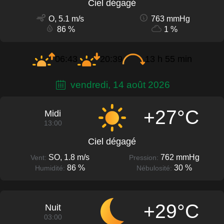
Ciel dégagé
O, 5.1 m/s
763 mmHg
86 %
1 %
06:43
20:39
13 h 55 min
vendredi, 14 août 2026
+27°C
Midi
13:00
Ciel dégagé
SO, 1.8 m/s
762 mmHg
Vent:
Pression:
86 %
30 %
Humidité:
Nébulosité:
+29°C
Nuit
03:00