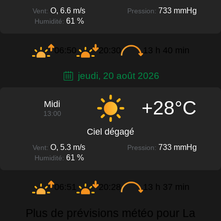
O, 6.6 m/s
733 mmHg
Vent:
Pression:
61 %
Humidité:
06:50
20:30
13 h 40 min
jeudi, 20 août 2026
+28°C
Midi
13:00
Ciel dégagé
O, 5.3 m/s
733 mmHg
Vent:
Pression:
61 %
Humidité:
06:51
20:28
13 h 37 min
Plus de prévisions météo pour La