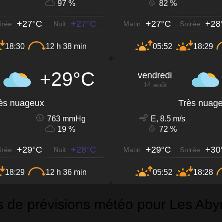
97 %
82 %
+27°C
+27°C
+27°C
+28
irée
Nuit
Matin
Soirée
18:30
12 h 38 min
05:52
18:29
+29°C
vendredi
14 août
ès nuageux
Très nuag
763 mmHg
E, 8.5 m/s
19 %
72 %
+29°C
+28°C
+29°C
+30
irée
Nuit
Matin
Soirée
18:29
12 h 36 min
05:52
18:28
s de prévisions météo pour Les Ab