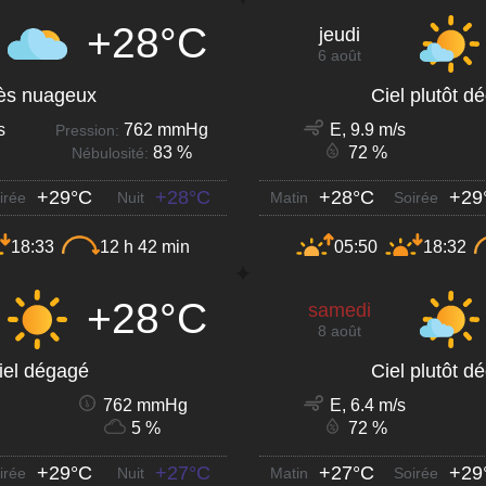
+28°C
jeudi
6 août
ès nuageux
Ciel plutôt d
s
762 mmHg
E, 9.9 m/s
Pression:
83 %
72 %
Nébulosité:
+29°C
+28°C
+28°C
+29
irée
Nuit
Matin
Soirée
18:33
12 h 42 min
05:50
18:32
+28°C
samedi
8 août
iel dégagé
Ciel plutôt d
762 mmHg
E, 6.4 m/s
5 %
72 %
+29°C
+27°C
+27°C
+29
irée
Nuit
Matin
Soirée