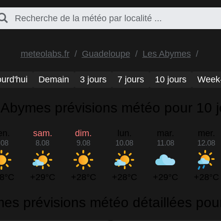
meteolabs.fr
Guadeloupe
Les Abymes
urd'hui
Demain
3 jours
7 jours
10 jours
Week
 Abymes prévisions météo pour 10 j
en.
sam.
dim.
lun.
mar.
mer.
.08
8.08
9.08
10.08
11.08
12.08
8°C
+29°C
+28°C
+28°C
+29°C
+28°C
es prévisions météo détaillées pour