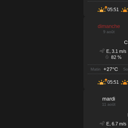
05:51
dimanche
9 août
C
E, 3.1 m/s
82 %
+27°C
Matin
So
05:51
mardi
11 août
E, 6.7 m/s