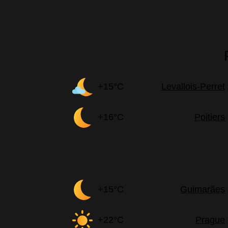
+15°C
Levallois-Perret
+16°C
Poitiers
+15°C
Guimarães
+22°C
Prague