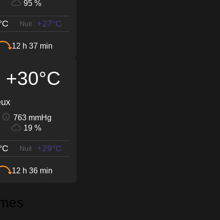
95 %
°C
+27°C
Nuit
12 h 37 min
+30°C
eux
763 mmHg
19 %
°C
+29°C
Nuit
12 h 36 min
ymes