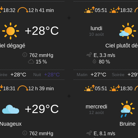
18:32
12 h 41 min
05:51
18:32
+28°C
lundi
10 août
iel dégagé
Ciel plutôt d
762 mmHg
E, 3.3 m/s
15 %
80 %
+28°C
+28°C
+27°C
+29
irée
Nuit
Matin
Soirée
18:31
12 h 39 min
05:51
18:30
+29°C
mercredi
12 août
Nuageux
Bruine
762 mmHg
E, 8.1 m/s