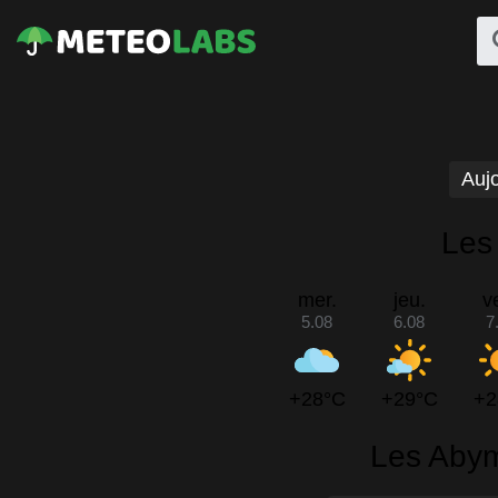
Aujo
Les
mer.
jeu.
v
5.08
6.08
7
+28°C
+29°C
+2
Les Abym