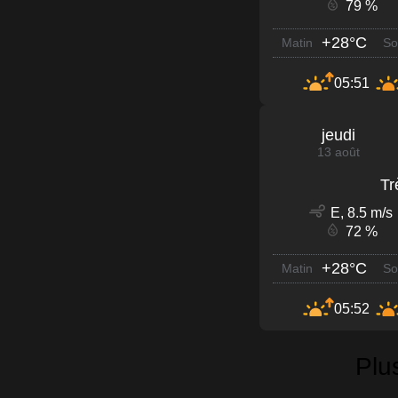
79 %
+28°C
Matin
So
05:51
jeudi
13 août
Tr
E, 8.5 m/s
72 %
+28°C
Matin
So
05:52
Plu