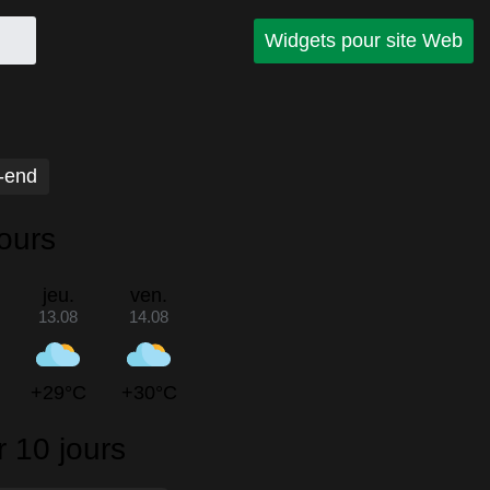
Widgets pour site Web
-end
ours
jeu.
ven.
13.08
14.08
+29°C
+30°C
 10 jours