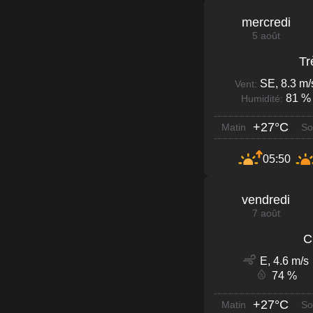
mercredi
5 août
Tr
SE, 8.3 m/
Vent:
81 %
Humidité:
+27°C
Matin
So
05:50
vendredi
7 août
C
E, 4.6 m/s
74 %
+27°C
Matin
So