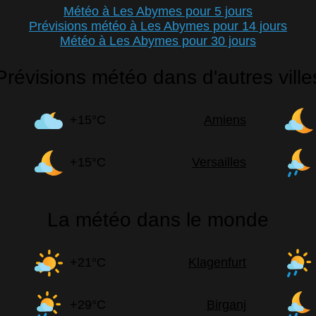
Météo à Les Abymes pour 5 jours
Prévisions météo à Les Abymes pour 14 jours
Météo à Les Abymes pour 30 jours
Prévisions météo dans d'autres ville
+15°C
Amiens
+15°C
Versailles
La météo dans le monde
+21°C
Klagenfurt
+29°C
Birganj