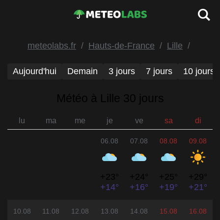
meteolabs.fr
Hauts-de-France
Lille
Aujourd'hui
Demain
3 jours
7 jours
10 jours
Météo à Lille 30 jours
lu
ma
me
je
ve
sa
di
06.08
07.08
08.08
09.08
+23°
+24°
+25°
+29°
+14°
+16°
+19°
+21°
10.08
11.08
12.08
13.08
14.08
15.08
16.08