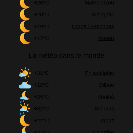
+26°C
Mamoudzou
+20°C
Mérignac
+19°C
Corbeil-Essonnes
+17°C
Rouen
La météo dans le monde
+31°C
Philadelphie
+18°C
Bilbao
+25°C
Khulnâ
+32°C
Manaus
+22°C
Tabriz
+27°C
Colombo