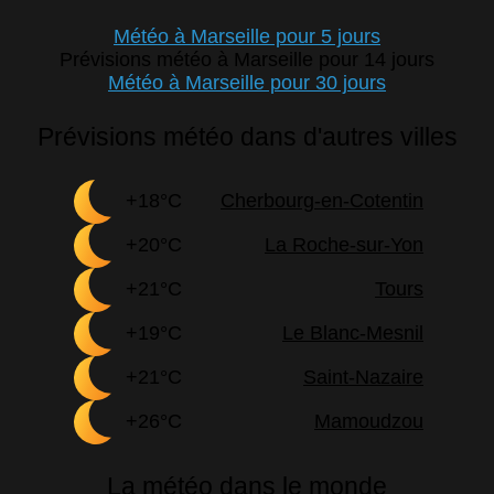
Météo à Marseille pour 5 jours
Prévisions météo à Marseille pour 14 jours
Météo à Marseille pour 30 jours
Prévisions météo dans d'autres villes
+18°C
Cherbourg-en-Cotentin
+20°C
La Roche-sur-Yon
+21°C
Tours
+19°C
Le Blanc-Mesnil
+21°C
Saint-Nazaire
+26°C
Mamoudzou
La météo dans le monde