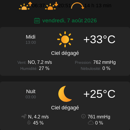
06:37
20:51
14 h 13 min
vendredi, 7 août 2026
+33°C
Midi
13:00
Ciel dégagé
NO, 7.2 m/s
762 mmHg
Vent:
Pression:
27 %
0 %
Humidité:
Nébulosité:
+25°C
Nuit
03:00
Ciel dégagé
N, 4.2 m/s
761 mmHg
45 %
0 %