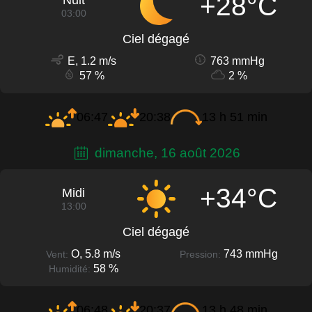
+28°C
Nuit
03:00
Ciel dégagé
E, 1.2 m/s
763 mmHg
57 %
2 %
06:47
20:38
13 h 51 min
dimanche, 16 août 2026
+34°C
Midi
13:00
Ciel dégagé
O, 5.8 m/s
743 mmHg
Vent:
Pression:
58 %
Humidité:
06:48
20:37
13 h 48 min