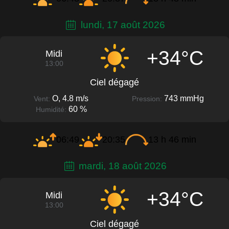
lundi, 17 août 2026
+34°C
Midi
13:00
Ciel dégagé
O, 4.8 m/s
743 mmHg
Vent:
Pression:
60 %
Humidité:
06:49
20:35
13 h 46 min
mardi, 18 août 2026
+34°C
Midi
13:00
Ciel dégagé