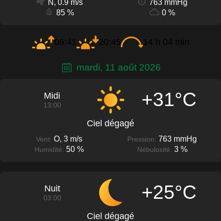
N, 0.9 m/s
763 mmHg
85 %
0 %
06:41
20:45
14 h 04 min
mardi, 11 août 2026
+31°C
Midi
13:00
Ciel dégagé
O, 3 m/s
763 mmHg
Vent:
Pression:
50 %
3 %
Humidité:
Nébulosité:
+25°C
Nuit
03:00
Ciel dégagé