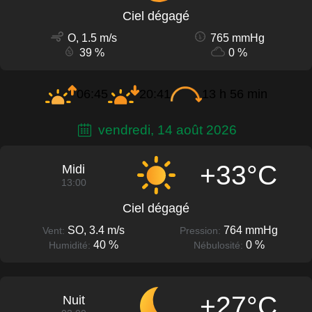
Ciel dégagé
O, 1.5 m/s
765 mmHg
39 %
0 %
06:45
20:41
13 h 56 min
vendredi, 14 août 2026
+33°C
Midi
13:00
Ciel dégagé
SO, 3.4 m/s
764 mmHg
Vent:
Pression:
40 %
0 %
Humidité:
Nébulosité:
+27°C
Nuit