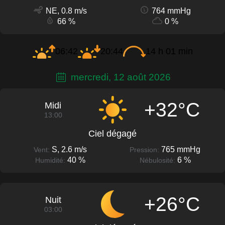
NE, 0.8 m/s
764 mmHg
66 %
0 %
06:42
20:44
14 h 01 min
mercredi, 12 août 2026
+32°C
Midi
13:00
Ciel dégagé
S, 2.6 m/s
765 mmHg
Vent:
Pression:
40 %
6 %
Humidité:
Nébulosité:
+26°C
Nuit
03:00