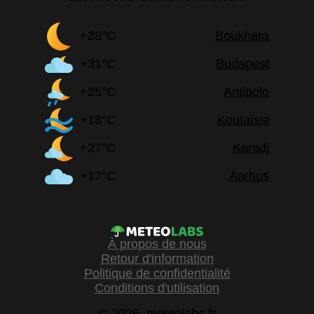
+28°C
Boukhara
+31°C
Budapest
+25°C
Antipolo
+18°C
Koutaïssi
+27°C
Karadj
+17°C
Aarhus
À propos de nous
Retour d'information
Politique de confidentialité
Conditions d'utilisation
© 2026, meteolabs.fr