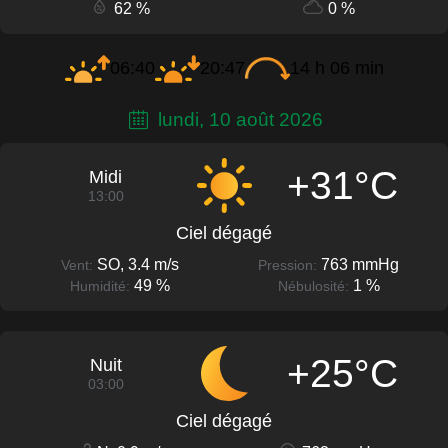
62 %
0 %
06:40
20:47
14 h 06 min
lundi, 10 août 2026
+31°C
Midi
13:00
Ciel dégagé
SO, 3.4 m/s
763 mmHg
Vent:
Pression:
49 %
1 %
Humidité:
Nébulosité:
+25°C
Nuit
03:00
Ciel dégagé