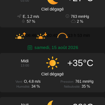
03:00
Ciel dégagé
E, 1.2 m/s
763 mmHg
57 %
2 %
06:46
20:40
13 h 53 min
samedi, 15 août 2026
+35°C
Midi
13:00
Ciel dégagé
O, 4.8 m/s
761 mmHg
Vent:
Pression:
34 %
35 %
Humidité:
Nébulosité: