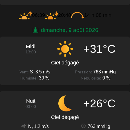
06:39
20:48
14 h 08 min
dimanche, 9 août 2026
+31°C
Midi
13:00
Ciel dégagé
S, 3.5 m/s
763 mmHg
Vent:
Pression:
39 %
0 %
Humidité:
Nébulosité:
+26°C
Nuit
03:00
Ciel dégagé
N, 1.2 m/s
763 mmHg