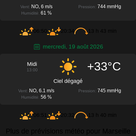
NO, 6 m/s
744 mmHg
Vent:
Pression:
61 %
Humidité:
06:50
20:34
13 h 43 min
mercredi, 19 août 2026
+33°C
Midi
13:00
Ciel dégagé
NO, 6.1 m/s
745 mmHg
Vent:
Pression:
56 %
Humidité:
06:51
20:32
13 h 40 min
Plus de prévisions météo pour Marseille