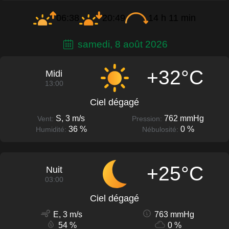
06:38
20:49
14 h 11 min
samedi, 8 août 2026
+32°C
Midi
13:00
Ciel dégagé
S, 3 m/s
762 mmHg
Vent:
Pression:
36 %
0 %
Humidité:
Nébulosité:
+25°C
Nuit
03:00
Ciel dégagé
E, 3 m/s
763 mmHg
54 %
0 %