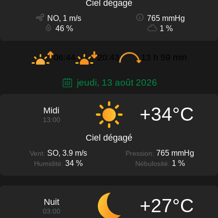
Ciel dégagé
NO, 1 m/s
765 mmHg
46 %
1 %
06:44
20:43
13 h 59 min
jeudi, 13 août 2026
+34°C
Midi
13:00
Ciel dégagé
SO, 3.9 m/s
765 mmHg
Vent:
Pression:
34 %
1 %
Humidité:
Nébulosité:
+27°C
Nuit
03:00