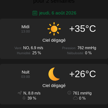
pour 2 semaines
jeudi, 6 août 2026
+35°C
Midi
13:00
Ciel dégagé
NO, 6.9 m/s
762 mmHg
Vent:
Pression:
25 %
0 %
Humidité:
Nébulosité:
+26°C
Nuit
03:00
Ciel dégagé
N, 8.8 m/s
761 mmHg
39 %
0 %