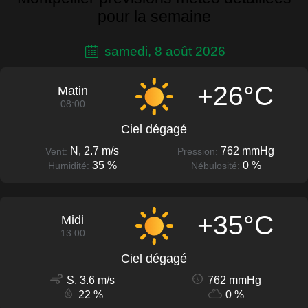
pour la semaine
samedi, 8 août 2026
+26°C
Matin
08:00
Ciel dégagé
N, 2.7 m/s
762 mmHg
Vent:
Pression:
35 %
0 %
Humidité:
Nébulosité:
+35°C
Midi
13:00
Ciel dégagé
S, 3.6 m/s
762 mmHg
22 %
0 %