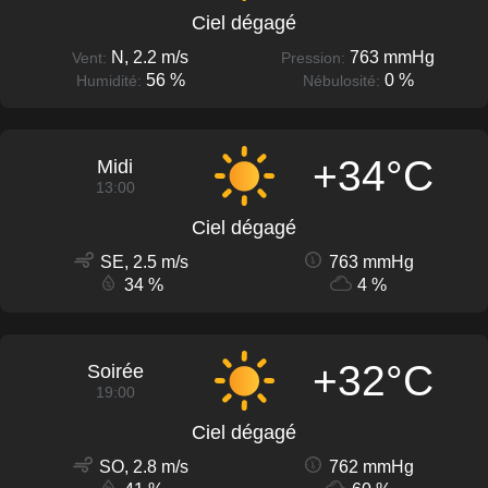
Ciel dégagé
N, 2.2 m/s
763 mmHg
Vent:
Pression:
56 %
0 %
Humidité:
Nébulosité:
+34°C
Midi
13:00
Ciel dégagé
SE, 2.5 m/s
763 mmHg
34 %
4 %
+32°C
Soirée
19:00
Ciel dégagé
SO, 2.8 m/s
762 mmHg