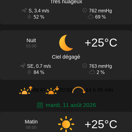
Très nuageux
S, 3.4 m/s
762 mmHg
52 %
69 %
+25°C
Nuit
03:00
Ciel dégagé
SE, 0.7 m/s
763 mmHg
84 %
2 %
06:47
20:52
14 h 05 min
mardi, 11 août 2026
+25°C
Matin
08:00