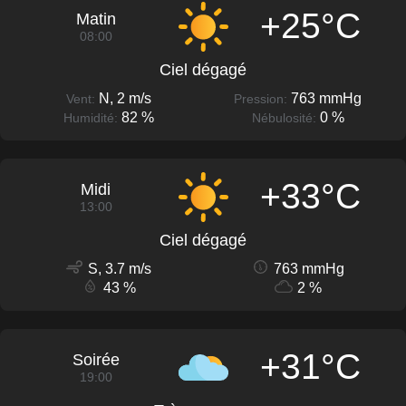
+25°C
Matin
08:00
Ciel dégagé
N, 2 m/s
763 mmHg
Vent:
Pression:
82 %
0 %
Humidité:
Nébulosité:
+33°C
Midi
13:00
Ciel dégagé
S, 3.7 m/s
763 mmHg
43 %
2 %
+31°C
Soirée
19:00