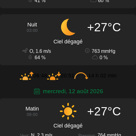
41 %
60 %
+27°C
Nuit
03:00
Ciel dégagé
O, 1.6 m/s
763 mmHg
64 %
0 %
06:48
20:51
14 h 02 min
mercredi, 12 août 2026
+27°C
Matin
08:00
Ciel dégagé
N, 2.3 m/s
764 mmHg
Vent:
Pression: