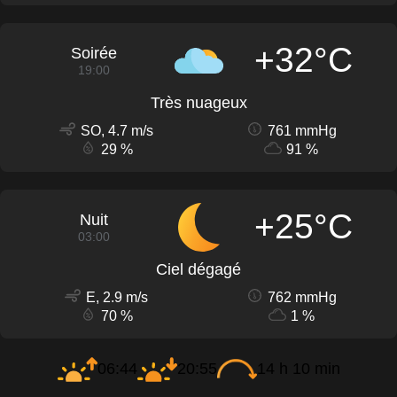
+32°C
Soirée
19:00
Très nuageux
SO, 4.7 m/s
761 mmHg
29 %
91 %
+25°C
Nuit
03:00
Ciel dégagé
E, 2.9 m/s
762 mmHg
70 %
1 %
06:44
20:55
14 h 10 min