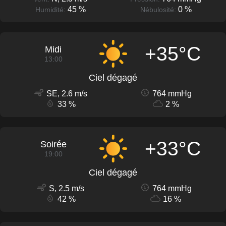
45 %
0 %
Humidité:
Nébulosité:
+35°C
Midi
13:00
Ciel dégagé
SE, 2.6 m/s
764 mmHg
33 %
2 %
+33°C
Soirée
19:00
Ciel dégagé
S, 2.5 m/s
764 mmHg
42 %
16 %