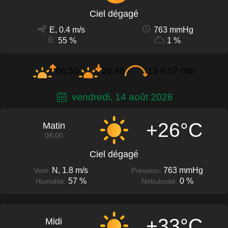
Ciel dégagé
E, 0.4 m/s
763 mmHg
55 %
1 %
06:50
20:48
13 h 57 min
vendredi, 14 août 2026
+26°C
Matin
08:00
Ciel dégagé
N, 1.8 m/s
763 mmHg
Vent:
Pression:
57 %
0 %
Humidité:
Nébulosité:
+33°C
Midi