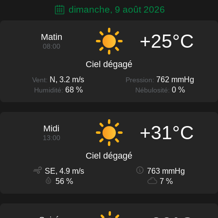
dimanche, 9 août 2026
+25°C
Matin
08:00
Ciel dégagé
N, 3.2 m/s
762 mmHg
Vent:
Pression:
68 %
0 %
Humidité:
Nébulosité:
+31°C
Midi
13:00
Ciel dégagé
SE, 4.9 m/s
763 mmHg
56 %
7 %