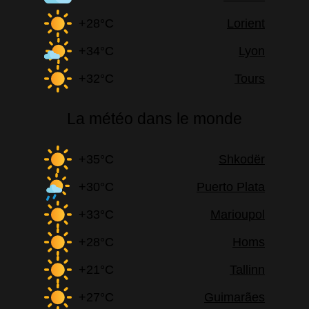
+28°C
Lorient
+34°C
Lyon
+32°C
Tours
La météo dans le monde
+35°C
Shkodër
+30°C
Puerto Plata
+33°C
Marioupol
+28°C
Homs
+21°C
Tallinn
+27°C
Guimarães