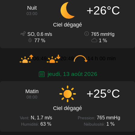
+26°C
Nuit
03:00
Ciel dégagé
SO, 0.6 m/s
765 mmHg
77 %
1 %
06:49
20:49
14 h 00 min
jeudi, 13 août 2026
+25°C
Matin
08:00
Ciel dégagé
N, 1.7 m/s
765 mmHg
Vent:
Pression:
63 %
1 %
Humidité:
Nébulosité: