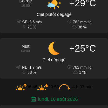
+29°C
Soirée
19:00
Ciel plutôt dégagé
SE, 3.6 m/s
762 mmHg
71 %
38 %
+25°C
Nuit
03:00
Ciel dégagé
NE, 1.7 m/s
763 mmHg
88 %
1 %
06:46
20:53
14 h 07 min
lundi, 10 août 2026