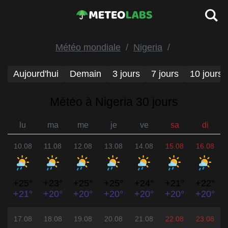
Météo mondiale
Nigeria
Aujourd'hui
Demain
3 jours
7 jours
10 jours
Météo à Nigeria 30 jours
lu
ma
me
je
ve
sa
di
10.08
11.08
12.08
13.08
14.08
15.08
16.08
+25°
+23°
+25°
+25°
+24°
+21°
+22°
+21°
+20°
+20°
+20°
+20°
+20°
+20°
17.08
18.08
19.08
20.08
21.08
22.08
23.08