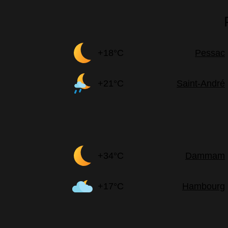
+18°C
Pessac
+21°C
Saint-André
+34°C
Dammam
+17°C
Hambourg