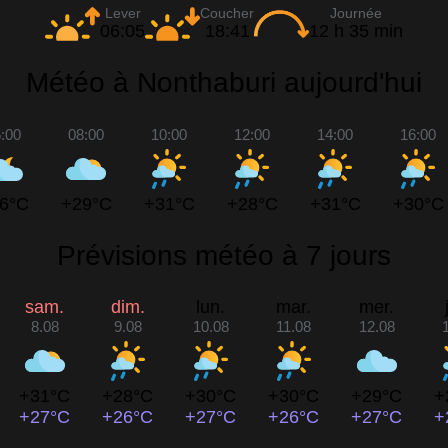
Lever
Coucher
Journée
06:05
18:41
12 h 35 min
Météo à Nonthaburi aujourd'hui
:00
08:00
10:00
12:00
14:00
16:00
6°C
+29°C
+31°C
+28°C
+31°C
+30°C
Prévisions météo à 7 jours
sam.
dim.
lun.
mar.
mer.
8.08
9.08
10.08
11.08
12.08
+31°C
+28°C
+30°C
+30°C
+29°C
+
+27°C
+26°C
+27°C
+26°C
+27°C
+