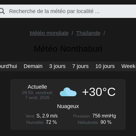
Météo mondiale
Thaïlande
Météo Nonthaburi
urd'hui
Demain
3 jours
7 jours
10 jours
Week
Actuelle
+30°C
09:50, vendredi
7 août, 2026
Nuageux
S, 2.9 m/s
756 mmHg
Vent:
Pression:
72 %
90 %
Humidité:
Nébulosité: