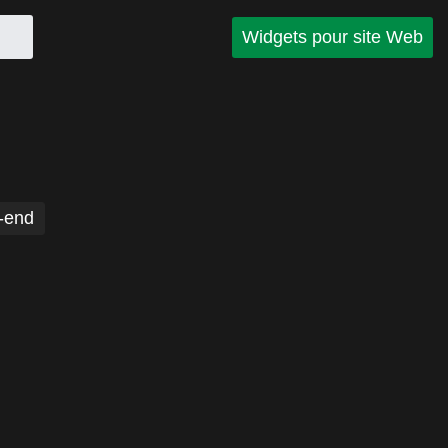
Widgets pour site Web
-end