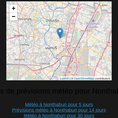
+
−
Leaflet
| ©
OpenStreetMap
contributors
s de prévisions météo pour Nontha
Météo à Nonthaburi pour 5 jours
Prévisions météo à Nonthaburi pour 14 jours
Météo à Nonthaburi pour 30 jours