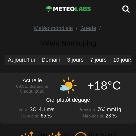
Météo mondiale
Suède
Météo Norrköping
Aujourd'hui
Demain
3 jours
7 jours
10 jours
Actuelle
+18°C
09:51, dimanche
9 août, 2026
Ciel plutôt dégagé
SO, 4.1 m/s
763 mmHg
Vent:
Pression:
65 %
23 %
Humidité:
Nébulosité:
05:08
20:53
15 h 45 min