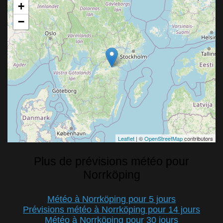
+
−
Leaflet
| ©
OpenStreetMap
contributors
Plus de prévisions météo pour
Norrköping
Météo à Norrköping pour 5 jours
Prévisions météo à Norrköping pour 14 jours
Météo à Norrköping pour 30 jours