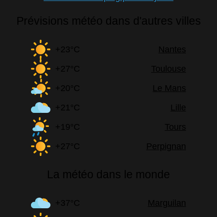
Prévisions météo dans d'autres villes
+23°C
Nantes
+27°C
Toulouse
+20°C
Le Mans
+21°C
Lille
+19°C
Tours
+27°C
Perpignan
La météo dans le monde
+37°C
Marguilan