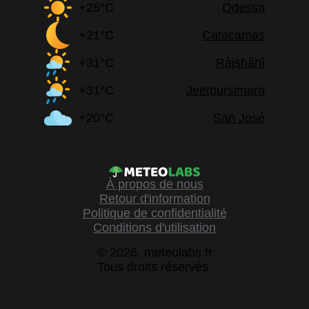
+25°C
Odessa
+21°C
Catacamas
+31°C
Râjshâhî
+31°C
Jeetpursimara
+20°C
San José
À propos de nous
Retour d'information
Politique de confidentialité
Conditions d'utilisation
© 2026, meteolabs.fr
Tous droits réservés.