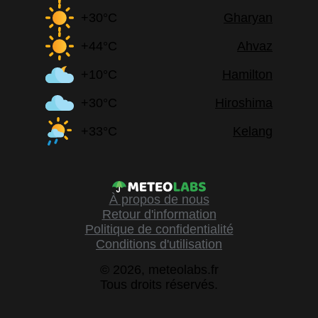
+30°C
Gharyan
+44°C
Ahvaz
+10°C
Hamilton
+30°C
Hiroshima
+33°C
Kelang
À propos de nous
Retour d'information
Politique de confidentialité
Conditions d'utilisation
© 2026, meteolabs.fr
Tous droits réservés.