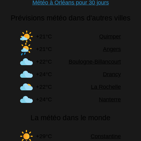
Météo à Orléans pour 30 jours
Prévisions météo dans d'autres villes
+21°C
Quimper
+21°C
Angers
+22°C
Boulogne-Billancourt
+24°C
Drancy
+22°C
La Rochelle
+24°C
Nanterre
La météo dans le monde
+29°C
Constantine