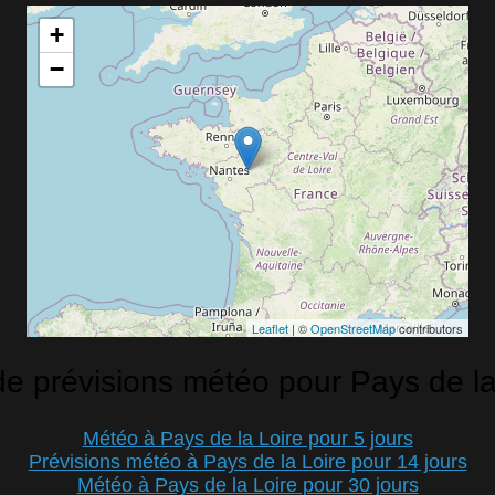
+
−
Leaflet
| ©
OpenStreetMap
contributors
de prévisions météo pour Pays de la
Météo à Pays de la Loire pour 5 jours
Prévisions météo à Pays de la Loire pour 14 jours
Météo à Pays de la Loire pour 30 jours