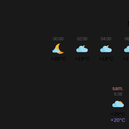
00:00
02:00
04:00
06
+20°C
+19°C
+18°C
+1
sam.
8.08
+29°C
+20°C