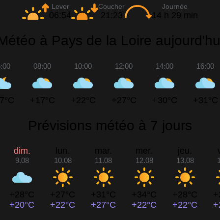
Lever
Coucher
Journée
06:54
21:23
14 h 29 min
Météo à Pays de la Loire aujourd'hu
:00
08:00
10:00
12:00
14:00
16:00
7°C
+17°C
+22°C
+27°C
+30°C
+31°C
Prévisions météo à 7 jours
dim.
lun.
mar.
mer.
jeu.
9.08
10.08
11.08
12.08
13.08
+28°C
+27°C
+31°C
+34°C
+28°C
+
+20°C
+22°C
+27°C
+22°C
+22°C
+