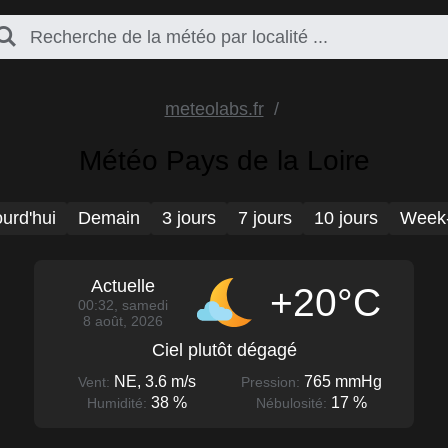
meteolabs.fr
Météo Pays de la Loire
urd'hui
Demain
3 jours
7 jours
10 jours
Week
Actuelle
+20°C
00:32, samedi
8 août, 2026
Ciel plutôt dégagé
NE, 3.6 m/s
765 mmHg
Vent:
Pression:
38 %
17 %
Humidité:
Nébulosité: