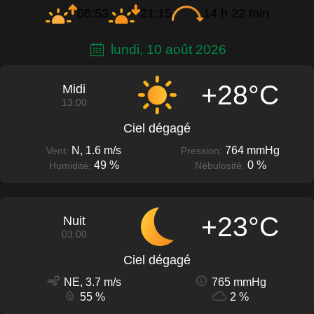
06:53
21:15
14 h 22 min
lundi, 10 août 2026
+28°C
Midi
13:00
Ciel dégagé
N, 1.6 m/s
764 mmHg
Vent:
Pression:
49 %
0 %
Humidité:
Nébulosité:
+23°C
Nuit
03:00
Ciel dégagé
NE, 3.7 m/s
765 mmHg
55 %
2 %