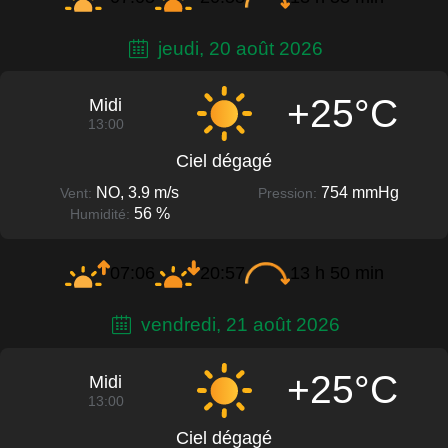
jeudi, 20 août 2026
+25°C
Midi
13:00
Ciel dégagé
NO, 3.9 m/s
754 mmHg
Vent:
Pression:
56 %
Humidité:
07:06
20:57
13 h 50 min
vendredi, 21 août 2026
+25°C
Midi
13:00
Ciel dégagé