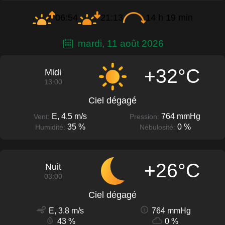
06:54
21:13
14 h 19 min
mardi, 11 août 2026
+32°C
Midi
13:00
Ciel dégagé
E, 4.5 m/s
764 mmHg
Vent:
Pression:
35 %
0 %
Humidité:
Nébulosité:
+26°C
Nuit
03:00
Ciel dégagé
E, 3.8 m/s
764 mmHg
43 %
0 %