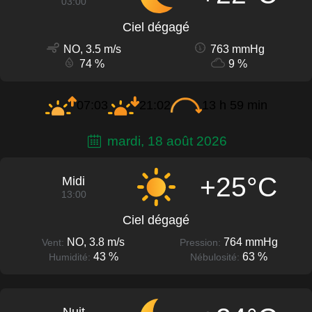
03:00
Ciel dégagé
NO, 3.5 m/s
763 mmHg
74 %
9 %
07:03
21:02
13 h 59 min
mardi, 18 août 2026
+25°C
Midi
13:00
Ciel dégagé
NO, 3.8 m/s
764 mmHg
Vent:
Pression:
43 %
63 %
Humidité:
Nébulosité: