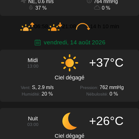
NE, 0.6 m/s
764 mmHg
37 %
0 %
06:58
21:08
14 h 10 min
vendredi, 14 août 2026
+37°C
Midi
13:00
Ciel dégagé
S, 2.9 m/s
762 mmHg
Vent:
Pression:
20 %
0 %
Humidité:
Nébulosité:
+26°C
Nuit
03:00
Ciel dégagé