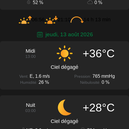
52 %
0 %
06:56
21:10
14 h 13 min
jeudi, 13 août 2026
+36°C
Midi
13:00
Ciel dégagé
E, 1.6 m/s
765 mmHg
Vent:
Pression:
26 %
0 %
Humidité:
Nébulosité:
+28°C
Nuit
03:00
Ciel dégagé