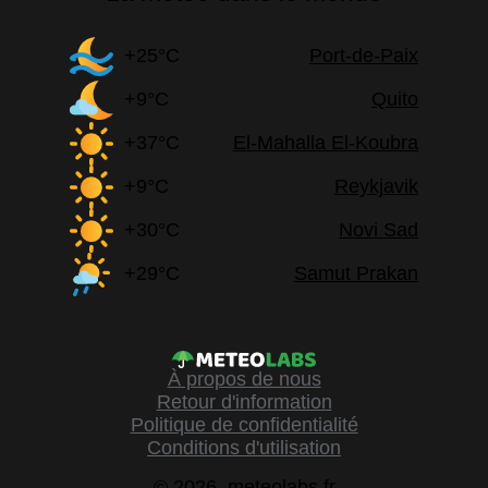
+25°C
Port-de-Paix
+9°C
Quito
+37°C
El-Mahalla El-Koubra
+9°C
Reykjavik
+30°C
Novi Sad
+29°C
Samut Prakan
À propos de nous
Retour d'information
Politique de confidentialité
Conditions d'utilisation
© 2026, meteolabs.fr