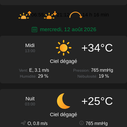
06:55
21:12
14 h 16 min
mercredi, 12 août 2026
+34°C
Midi
13:00
Ciel dégagé
E, 3.1 m/s
765 mmHg
Vent:
Pression:
29 %
19 %
Humidité:
Nébulosité:
+25°C
Nuit
03:00
Ciel dégagé
O, 0.8 m/s
765 mmHg