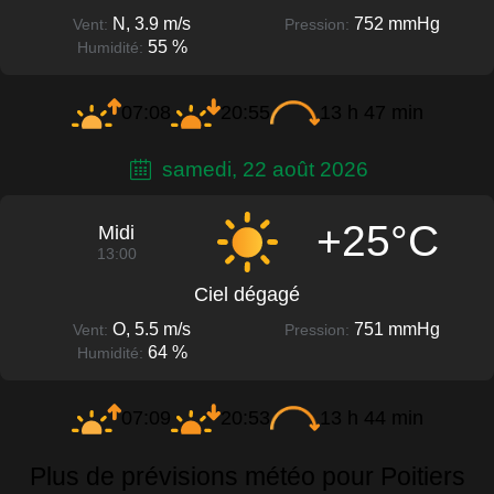
N, 3.9 m/s
752 mmHg
Vent:
Pression:
55 %
Humidité:
07:08
20:55
13 h 47 min
samedi, 22 août 2026
+25°C
Midi
13:00
Ciel dégagé
O, 5.5 m/s
751 mmHg
Vent:
Pression:
64 %
Humidité:
07:09
20:53
13 h 44 min
Plus de prévisions météo pour Poitiers