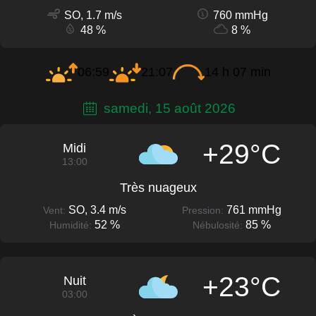
SO, 1.7 m/s
760 mmHg
48 %
8 %
06:59
21:07
14 h 07 min
samedi, 15 août 2026
+29°C
Midi
13:00
Très nuageux
SO, 3.4 m/s
761 mmHg
Vent:
Pression:
52 %
85 %
Humidité:
Nébulosité:
+23°C
Nuit
03:00