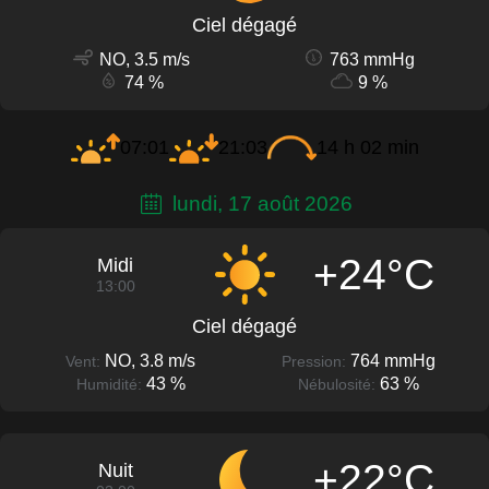
Ciel dégagé
NO, 3.5 m/s
763 mmHg
74 %
9 %
07:01
21:03
14 h 02 min
lundi, 17 août 2026
+24°C
Midi
13:00
Ciel dégagé
NO, 3.8 m/s
764 mmHg
Vent:
Pression:
43 %
63 %
Humidité:
Nébulosité:
+22°C
Nuit