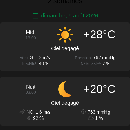
2 semaines
dimanche, 9 août 2026
+28°C
Midi
13:00
Ciel dégagé
SE, 3 m/s
762 mmHg
Vent:
Pression:
49 %
7 %
Humidité:
Nébulosité:
+20°C
Nuit
03:00
Ciel dégagé
NO, 1.6 m/s
763 mmHg
92 %
1 %