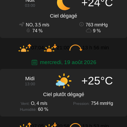
+24°C
Nuit
03:00
Ciel dégagé
NO, 3.5 m/s
763 mmHg
74 %
9 %
07:04
21:00
13 h 56 min
mercredi, 19 août 2026
+25°C
Midi
13:00
Ciel plutôt dégagé
O, 4 m/s
754 mmHg
Vent:
Pression:
60 %
Humidité:
07:05
20:58
13 h 53 min