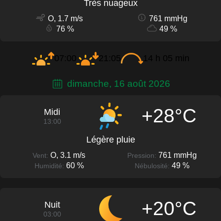
Très nuageux
O, 1.7 m/s
761 mmHg
76 %
49 %
07:00
21:05
14 h 05 min
dimanche, 16 août 2026
+28°C
Midi
13:00
Légère pluie
O, 3.1 m/s
761 mmHg
Vent:
Pression:
60 %
49 %
Humidité:
Nébulosité:
+20°C
Nuit
03:00