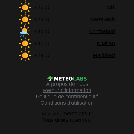
+25°C
Niš
+26°C
Marrakech
+30°C
Nonthaburi
+42°C
Khaitan
+29°C
Machhad
À propos de nous
Retour d'information
Politique de confidentialité
Conditions d'utilisation
© 2026, meteolabs.fr
Tous droits réservés.