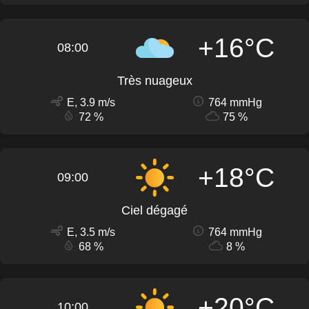
+16°C
08:00
Très nuageux
E, 3.9 m/s
764 mmHg
72 %
75 %
+18°C
09:00
Ciel dégagé
E, 3.5 m/s
764 mmHg
68 %
8 %
+20°C
10:00