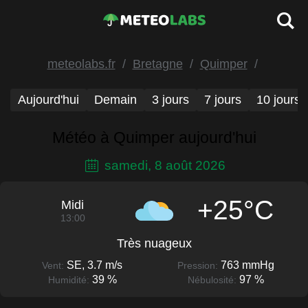
meteolabs.fr
Bretagne
Quimper
Aujourd'hui
Demain
3 jours
7 jours
10 jours
Météo à Quimper aujourd'hui
samedi, 8 août 2026
+25°C
Midi
13:00
Très nuageux
SE, 3.7 m/s
763 mmHg
Vent:
Pression:
39 %
97 %
Humidité:
Nébulosité: