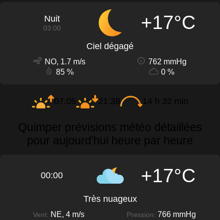
+17°C
Nuit
03:00
Ciel dégagé
NO, 1.7 m/s
762 mmHg
85 %
0 %
07:05
21:38
14 h 32 min
Quimper prévisions météo détaillées
pour aujourd'hui heure par heure
+17°C
00:00
Très nuageux
NE, 4 m/s
766 mmHg
Vent:
Pression: