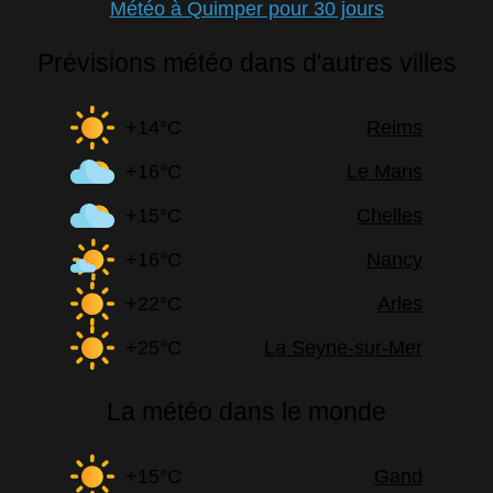
Météo à Quimper pour 30 jours
Prévisions météo dans d'autres villes
+14°C
Reims
+16°C
Le Mans
+15°C
Chelles
+16°C
Nancy
+22°C
Arles
+25°C
La Seyne-sur-Mer
La météo dans le monde
+15°C
Gand