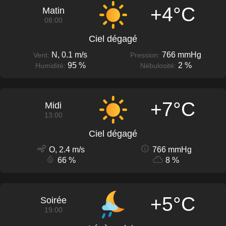
+4°C
Matin
08:00
Ciel dégagé
N, 0.1 m/s
766 mmHg
Vent:
Pression:
95 %
2 %
Humidité:
Nébulosité:
+7°C
Midi
13:00
Ciel dégagé
O, 2.4 m/s
766 mmHg
66 %
8 %
+5°C
Soirée
19:00