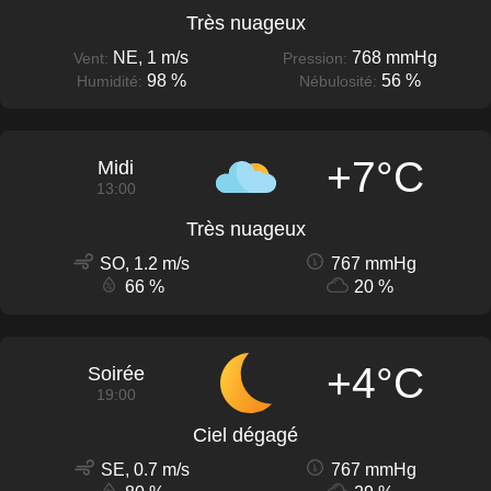
Très nuageux
NE, 1 m/s
768 mmHg
Vent:
Pression:
98 %
56 %
Humidité:
Nébulosité:
+7°C
Midi
13:00
Très nuageux
SO, 1.2 m/s
767 mmHg
66 %
20 %
+4°C
Soirée
19:00
Ciel dégagé
SE, 0.7 m/s
767 mmHg