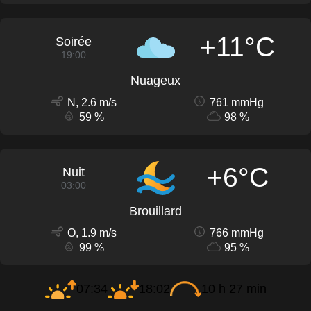
+11°C
Soirée
19:00
Nuageux
N, 2.6 m/s
761 mmHg
59 %
98 %
+6°C
Nuit
03:00
Brouillard
O, 1.9 m/s
766 mmHg
99 %
95 %
07:34
18:02
10 h 27 min