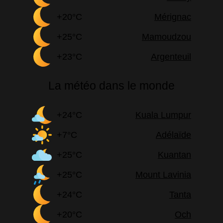
+20°C
Mérignac
+25°C
Mamoudzou
+23°C
Argenteuil
La météo dans le monde
+24°C
Kuala Lumpur
+7°C
Adélaïde
+25°C
Kuantan
+25°C
Mount Lavinia
+24°C
Tanta
+20°C
Och