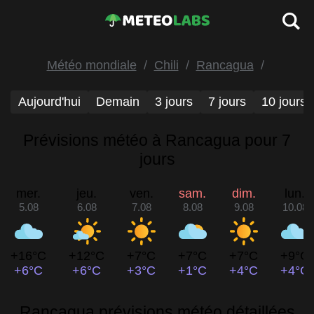
Météo mondiale
Chili
Rancagua
Aujourd'hui
Demain
3 jours
7 jours
10 jours
Prévisions météo à Rancagua pour 7
jours
mer.
jeu.
ven.
sam.
dim.
lun.
5.08
6.08
7.08
8.08
9.08
10.08
+16°C
+12°C
+7°C
+7°C
+7°C
+9°C
+6°C
+6°C
+3°C
+1°C
+4°C
+4°C
Rancagua prévisions météo détaillées