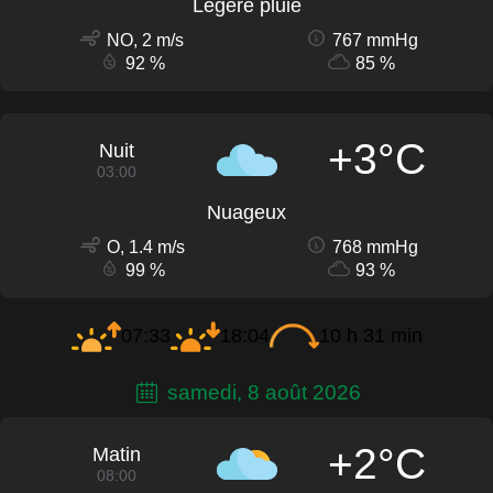
Légère pluie
NO, 2 m/s
767 mmHg
92 %
85 %
+3°C
Nuit
03:00
Nuageux
O, 1.4 m/s
768 mmHg
99 %
93 %
07:33
18:04
10 h 31 min
samedi, 8 août 2026
+2°C
Matin
08:00