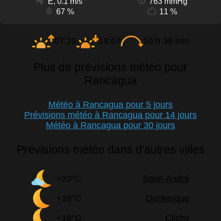
E, 0.1 m/s
763 mmHg
67 %
11 %
07:29
18:07
10 h 38 min
Plus de prévisions météo pour
Rancagua
Météo à Rancagua pour 5 jours
Prévisions météo à Rancagua pour 14 jours
Météo à Rancagua pour 30 jours
Prévisions météo dans d'autres villes
+23°C
Saint-André
+19°C
Dunkerque
+19°C
Clichy