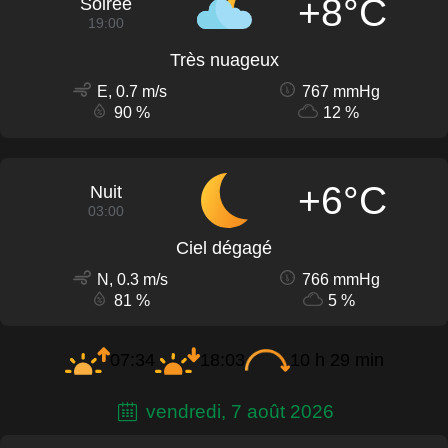
+8°C
Soirée
19:00
Très nuageux
E, 0.7 m/s
767 mmHg
90 %
12 %
+6°C
Nuit
03:00
Ciel dégagé
N, 0.3 m/s
766 mmHg
81 %
5 %
07:34
18:03
10 h 29 min
vendredi, 7 août 2026