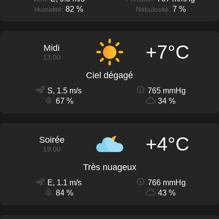
82 %
7 %
Humidité:
Nébulosité:
+7°C
Midi
13:00
Ciel dégagé
S, 1.5 m/s
765 mmHg
67 %
34 %
+4°C
Soirée
19:00
Très nuageux
E, 1.1 m/s
766 mmHg
84 %
43 %