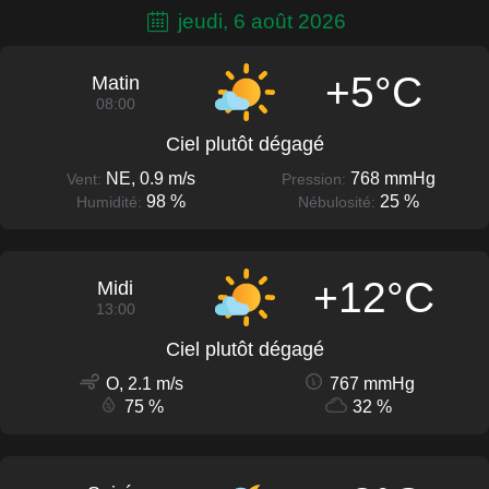
jeudi, 6 août 2026
+5°C
Matin
08:00
Ciel plutôt dégagé
NE, 0.9 m/s
768 mmHg
Vent:
Pression:
98 %
25 %
Humidité:
Nébulosité:
+12°C
Midi
13:00
Ciel plutôt dégagé
O, 2.1 m/s
767 mmHg
75 %
32 %