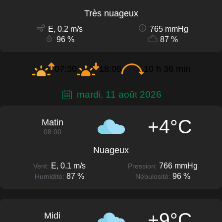
Très nuageux
E, 0.2 m/s
765 mmHg
96 %
87 %
07:30
18:06
10 h 36 min
mardi, 11 août 2026
+4°C
Matin
08:00
Nuageux
E, 0.1 m/s
766 mmHg
Vent:
Pression:
87 %
96 %
Humidité:
Nébulosité:
+9°C
Midi