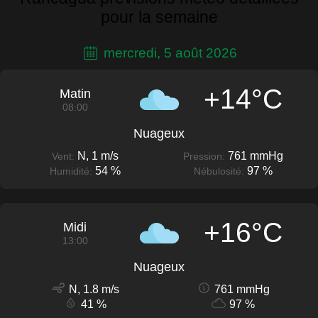
pour la semaine
mercredi, 5 août 2026
+14°C
Matin
08:00
Nuageux
N, 1 m/s
761 mmHg
Vent:
Pression:
54 %
97 %
Humidité:
Nébulosité:
+16°C
Midi
13:00
Nuageux
N, 1.8 m/s
761 mmHg
41 %
97 %