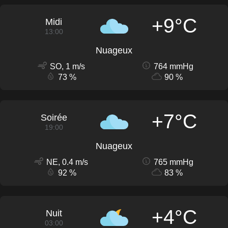
+9°C
Midi
13:00
Nuageux
SO, 1 m/s
764 mmHg
73 %
90 %
+7°C
Soirée
19:00
Nuageux
NE, 0.4 m/s
765 mmHg
92 %
83 %
+4°C
Nuit
03:00