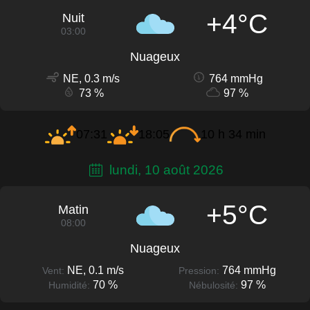
+4°C
Nuit
03:00
Nuageux
NE, 0.3 m/s
764 mmHg
73 %
97 %
07:31
18:05
10 h 34 min
lundi, 10 août 2026
+5°C
Matin
08:00
Nuageux
NE, 0.1 m/s
764 mmHg
Vent:
Pression:
70 %
97 %
Humidité:
Nébulosité: