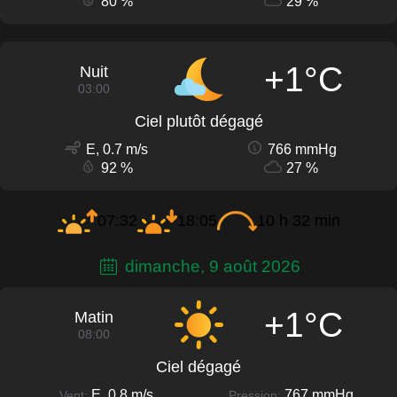
80 %
29 %
+1°C
Nuit
03:00
Ciel plutôt dégagé
E, 0.7 m/s
766 mmHg
92 %
27 %
07:32
18:05
10 h 32 min
dimanche, 9 août 2026
+1°C
Matin
08:00
Ciel dégagé
E, 0.8 m/s
767 mmHg
Vent:
Pression: