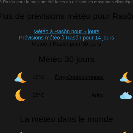
 Rasŏn pour le mois ont été faites en utilisant les moyennes climatiques
Plus de prévisions météo pour Rasŏ
Météo à Rasŏn pour 5 jours
Prévisions météo à Rasŏn pour 14 jours
Météo à Rasŏn pour 30 jours
Météo 30 jours
+15°C
Évry-Courcouronnes
+25°C
Arles
La météo dans le monde