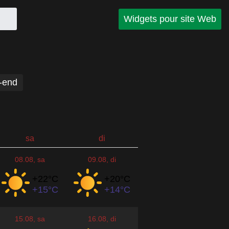
Widgets pour site Web
-end
sa
di
08.08
, sa
09.08
, di
+22°
C
+20°
C
+15°
C
+14°
C
15.08
, sa
16.08
, di