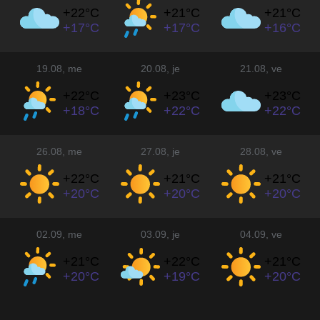
+22°
C
+21°
C
+21°
C
+17°
C
+17°
C
+16°
C
19.08
, me
20.08
, je
21.08
, ve
+22°
C
+23°
C
+23°
C
+18°
C
+22°
C
+22°
C
26.08
, me
27.08
, je
28.08
, ve
+22°
C
+21°
C
+21°
C
+20°
C
+20°
C
+20°
C
02.09
, me
03.09
, je
04.09
, ve
+21°
C
+22°
C
+21°
C
+20°
C
+19°
C
+20°
C