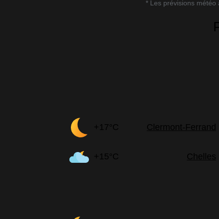
* Les prévisions météo à
+17°C
Clermont-Ferrand
+15°C
Chelles