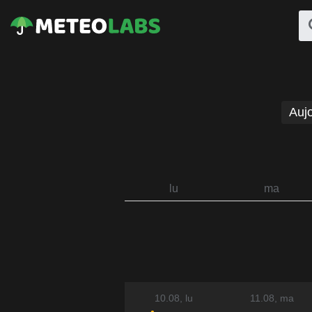
Aujo
lu
ma
10.08
, lu
11.08
, ma