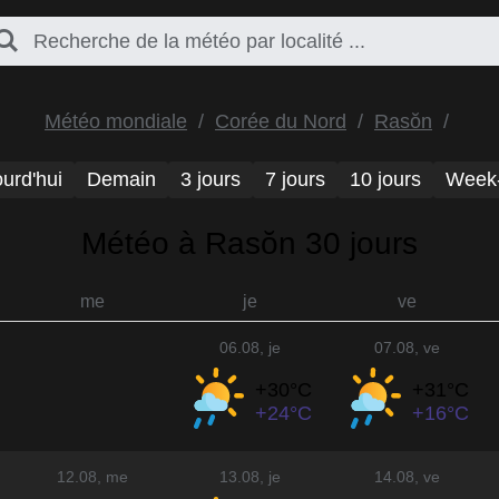
Météo mondiale
Corée du Nord
Rasŏn
urd'hui
Demain
3 jours
7 jours
10 jours
Week
Météo à Rasŏn 30 jours
me
je
ve
06.08
, je
07.08
, ve
+30°
C
+31°
C
+24°
C
+16°
C
12.08
, me
13.08
, je
14.08
, ve