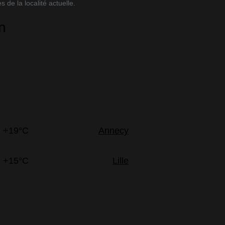
 de la localité actuelle.
n
+19°C
Annecy
+15°C
Lille