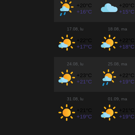
+20°
C
+20°
C
+16°
C
+15°
C
17.08
, lu
18.08
, ma
+22°
C
+22°
C
+17°
C
+18°
C
24.08
, lu
25.08
, ma
+23°
C
+22°
C
+21°
C
+19°
C
31.08
, lu
01.09
, ma
+21°
C
+21°
C
+19°
C
+19°
C