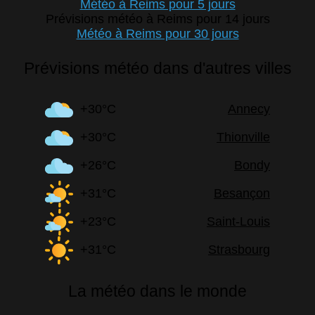
Météo à Reims pour 5 jours
Prévisions météo à Reims pour 14 jours
Météo à Reims pour 30 jours
Prévisions météo dans d'autres villes
+30°C
Annecy
+30°C
Thionville
+26°C
Bondy
+31°C
Besançon
+23°C
Saint-Louis
+31°C
Strasbourg
La météo dans le monde