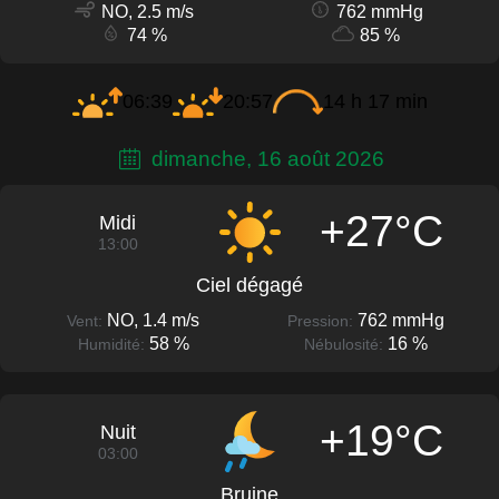
NO, 2.5 m/s
762 mmHg
74 %
85 %
06:39
20:57
14 h 17 min
dimanche, 16 août 2026
+27°C
Midi
13:00
Ciel dégagé
NO, 1.4 m/s
762 mmHg
Vent:
Pression:
58 %
16 %
Humidité:
Nébulosité:
+19°C
Nuit
03:00
Bruine