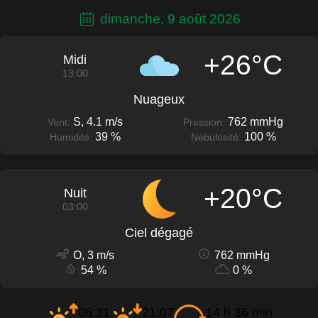
dimanche, 9 août 2026
+26°C
Midi
13:00
Nuageux
S, 4.1 m/s
762 mmHg
Vent:
Pression:
39 %
100 %
Humidité:
Nébulosité:
+20°C
Nuit
03:00
Ciel dégagé
O, 3 m/s
762 mmHg
54 %
0 %
06:31
21:07
14 h 36 min