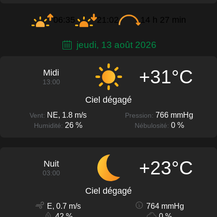
06:35
21:02
14 h 27 min
jeudi, 13 août 2026
+31°C
Midi
13:00
Ciel dégagé
NE, 1.8 m/s
766 mmHg
Vent:
Pression:
26 %
0 %
Humidité:
Nébulosité:
+23°C
Nuit
03:00
Ciel dégagé
E, 0.7 m/s
764 mmHg
42 %
0 %