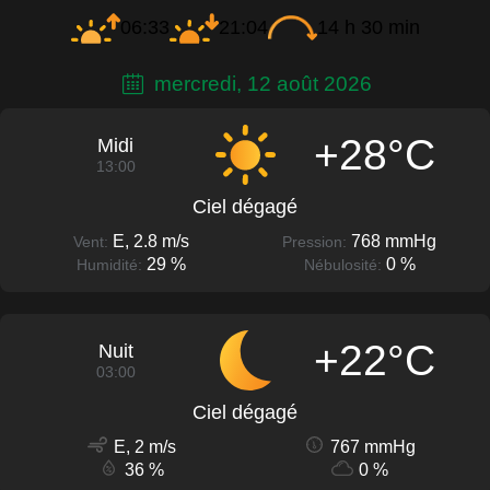
06:33
21:04
14 h 30 min
mercredi, 12 août 2026
+28°C
Midi
13:00
Ciel dégagé
E, 2.8 m/s
768 mmHg
Vent:
Pression:
29 %
0 %
Humidité:
Nébulosité:
+22°C
Nuit
03:00
Ciel dégagé
E, 2 m/s
767 mmHg
36 %
0 %