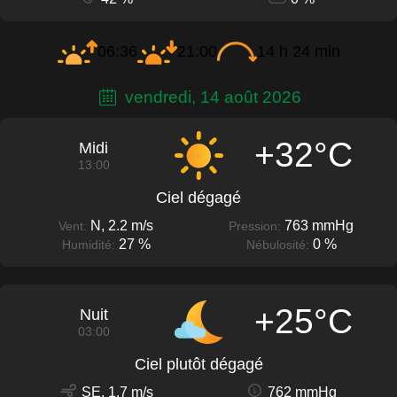
06:36
21:00
14 h 24 min
vendredi, 14 août 2026
+32°C
Midi
13:00
Ciel dégagé
N, 2.2 m/s
763 mmHg
Vent:
Pression:
27 %
0 %
Humidité:
Nébulosité:
+25°C
Nuit
03:00
Ciel plutôt dégagé
SE, 1.7 m/s
762 mmHg