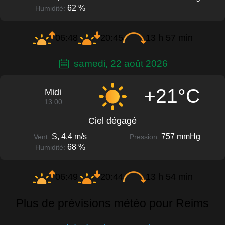
62 %
Humidité:
06:48
20:45
13 h 57 min
samedi, 22 août 2026
+21°C
Midi
13:00
Ciel dégagé
S, 4.4 m/s
757 mmHg
Vent:
Pression:
68 %
Humidité:
06:49
20:44
13 h 54 min
Plus de prévisions météo pour Reims