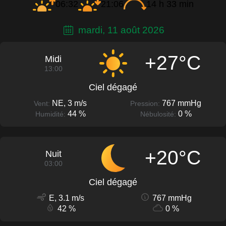
06:32
21:06
14 h 33 min
mardi, 11 août 2026
+27°C
Midi
13:00
Ciel dégagé
NE, 3 m/s
767 mmHg
Vent:
Pression:
44 %
0 %
Humidité:
Nébulosité:
+20°C
Nuit
03:00
Ciel dégagé
E, 3.1 m/s
767 mmHg
42 %
0 %