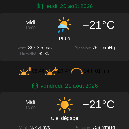
jeudi, 20 août 2026
+21°C
Midi
13:00
Pluie
SO, 3.5 m/s
761 mmHg
Vent:
Pression:
62 %
Humidité:
06:46
20:47
14 h 01 min
vendredi, 21 août 2026
+21°C
Midi
13:00
Ciel dégagé
N, 4.4 m/s
759 mmHg
Vent:
Pression: