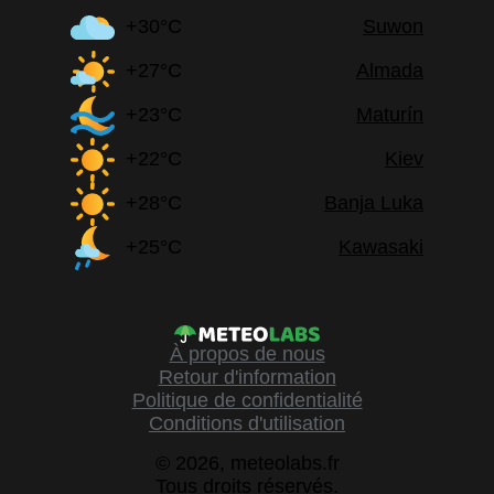
+30°C
Suwon
+27°C
Almada
+23°C
Maturín
+22°C
Kiev
+28°C
Banja Luka
+25°C
Kawasaki
À propos de nous
Retour d'information
Politique de confidentialité
Conditions d'utilisation
© 2026, meteolabs.fr
Tous droits réservés.