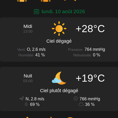
lundi, 10 août 2026
+28°C
Midi
13:00
Ciel dégagé
O, 2.6 m/s
764 mmHg
Vent:
Pression:
41 %
0 %
Humidité:
Nébulosité:
+19°C
Nuit
03:00
Ciel plutôt dégagé
N, 2.8 m/s
766 mmHg
69 %
36 %