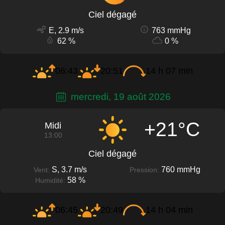
Ciel dégagé
E, 2.9 m/s
763 mmHg
62 %
0 %
06:43
20:51
14 h 07 min
mercredi, 19 août 2026
+21°C
Midi
13:00
Ciel dégagé
S, 3.7 m/s
760 mmHg
Vent:
Pression:
58 %
Humidité:
06:45
20:49
14 h 04 min