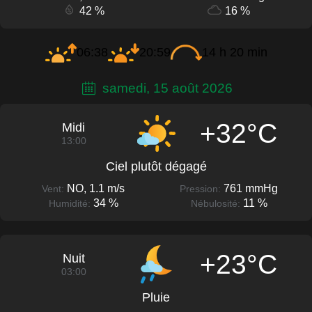
42 %
16 %
06:38
20:59
14 h 20 min
samedi, 15 août 2026
+32°C
Midi
13:00
Ciel plutôt dégagé
NO, 1.1 m/s
761 mmHg
Vent:
Pression:
34 %
11 %
Humidité:
Nébulosité:
+23°C
Nuit
03:00
Pluie