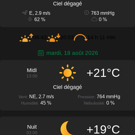
Ciel dégagé
E, 2.9 m/s
763 mmHg
62 %
0 %
06:42
20:53
14 h 11 min
mardi, 18 août 2026
+21°C
Midi
13:00
Ciel dégagé
NE, 2.7 m/s
764 mmHg
Vent:
Pression:
45 %
0 %
Humidité:
Nébulosité:
+19°C
Nuit
03:00