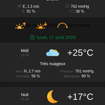
E, 1.3 m/s
762 mmHg
91 %
36 %
06:40
20:55
14 h 14 min
lundi, 17 août 2026
+25°C
Midi
13:00
Très nuageux
N, 2.7 m/s
761 mmHg
Vent:
Pression:
56 %
90 %
Humidité:
Nébulosité:
+17°C
Nuit
03:00