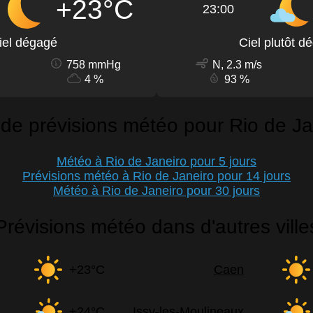
+23°C
23:00
iel dégagé
Ciel plutôt d
758 mmHg
N, 2.3 m/s
4 %
93 %
 de prévisions météo pour Rio de Ja
Météo à Rio de Janeiro pour 5 jours
Prévisions météo à Rio de Janeiro pour 14 jours
Météo à Rio de Janeiro pour 30 jours
Prévisions météo dans d'autres ville
+23°C
Caen
+24°C
Issy-les-Moulineaux