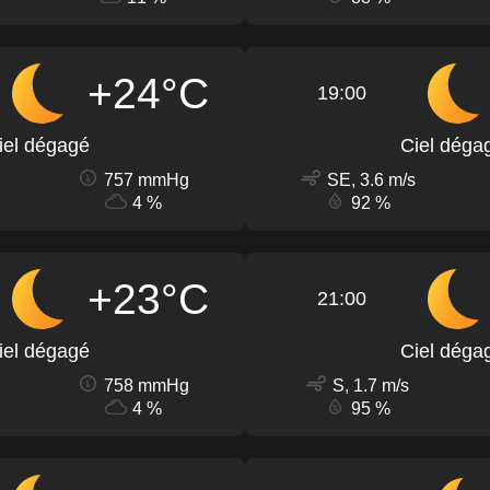
+24°C
19:00
iel dégagé
Ciel déga
757 mmHg
SE, 3.6 m/s
4 %
92 %
+23°C
21:00
iel dégagé
Ciel déga
758 mmHg
S, 1.7 m/s
4 %
95 %