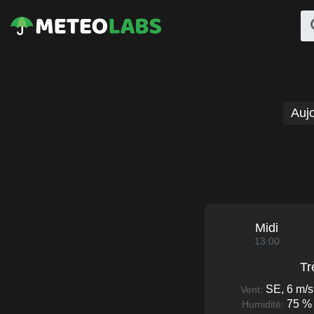
Aujo
Midi
13:00
Tr
SE, 6 m/s
Vent:
75 %
Humidité: