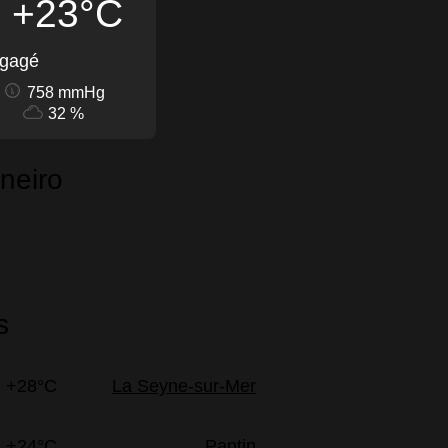
+23°C
égagé
758 mmHg
32 %
neiro
s
+28°C
La Seyne-sur-Mer
+24°C
Pantin