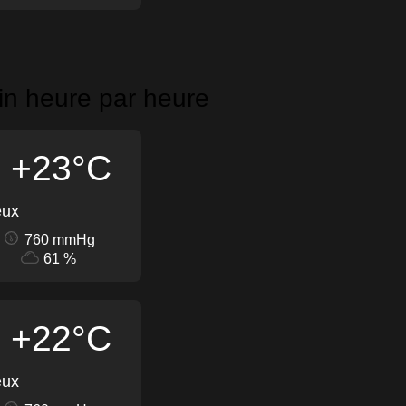
in heure par heure
+23°C
eux
760 mmHg
61 %
+22°C
eux