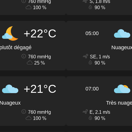
760 mmHg
S, 1.8 m/s
100 %
90 %
+22°C
05:00
 plutôt dégagé
Nuageu
760 mmHg
SE, 1 m/s
25 %
90 %
+21°C
07:00
Nuageux
Très nuag
760 mmHg
E, 2.1 m/s
100 %
90 %