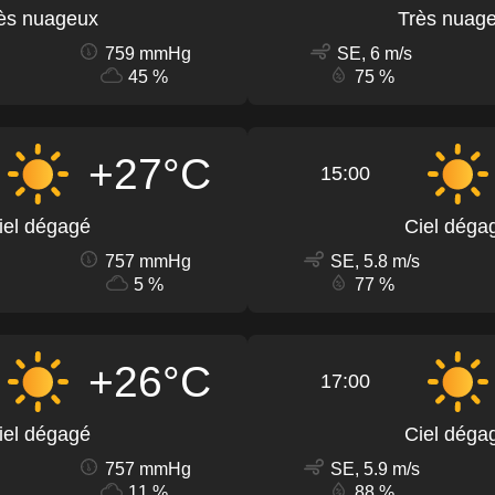
ès nuageux
Très nuag
759 mmHg
SE, 6 m/s
45 %
75 %
+27°C
15:00
iel dégagé
Ciel déga
757 mmHg
SE, 5.8 m/s
5 %
77 %
+26°C
17:00
iel dégagé
Ciel déga
757 mmHg
SE, 5.9 m/s
11 %
88 %