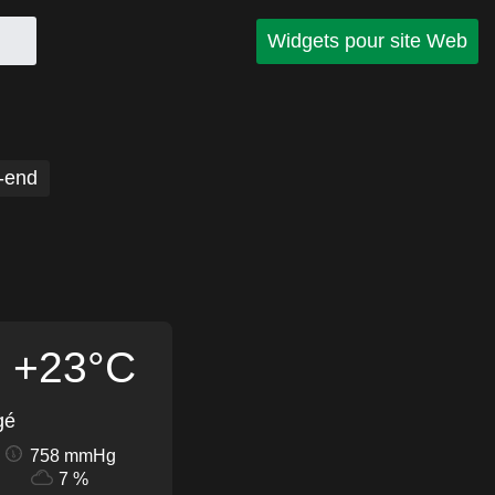
Widgets pour site Web
-end
+23°C
gé
758 mmHg
7 %