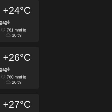
+24°C
égagé
761 mmHg
30 %
+26°C
égagé
760 mmHg
20 %
+27°C