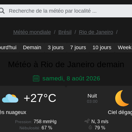
Météo mondiale
Brésil
Rio de Janeiro
urd'hui
Demain
3 jours
7 jours
10 jours
Week
Météo à Rio de Janeiro demain
samedi, 8 août 2026
+27°C
Nuit
03:00
ès nuageux
Ciel déga
758 mmHg
N, 3 m/s
Pression:
67 %
79 %
Nébulosité: