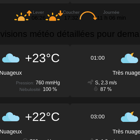
Lever
Coucher
Journée
06:26
17:32
11 h 06 min
évisions météo détaillées pour dema
+23°C
01:00
Nuageux
Très nuag
760 mmHg
S, 2.3 m/s
Pression:
100 %
87 %
Nébulosité:
+22°C
03:00
Nuageux
Très nuag