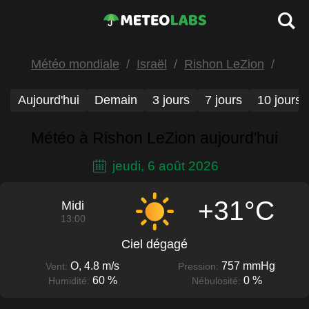
Météo mondiale
Israël
Rishon LeZion
Aujourd'hui
Demain
3 jours
7 jours
10 jours
Météo à Rishon LeZion aujourd'hui
jeudi, 6 août 2026
+31°C
Midi
13:00
Ciel dégagé
O, 4.8 m/s
757 mmHg
Vent:
Pression:
60 %
0 %
Humidité:
Nébulosité: