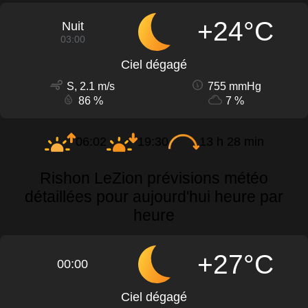
+24°C
Nuit
03:00
Ciel dégagé
S, 2.1 m/s
755 mmHg
86 %
7 %
06:02
19:30
13 h 28 min
Rishon LeZion prévisions météo
détaillées pour aujourd'hui heure par
heure
+27°C
00:00
Ciel dégagé