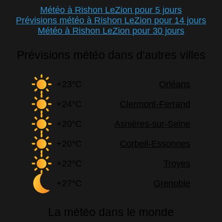
Météo à Rishon LeZion pour 5 jours
Prévisions météo à Rishon LeZion pour 14 jours
Météo à Rishon LeZion pour 30 jours
Prévisions météo dans d'autres villes
+23°C
Orléans
+24°C
Clermont-Ferrand
+20°C
Asnières-sur-Seine
+20°C
Corbeil-Essonnes
+22°C
Troyes
+27°C
Grenoble
La météo dans le monde