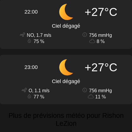
+27°C
22:00
Ciel dégagé
NO, 1.7 m/s
756 mmHg
75 %
8 %
+27°C
23:00
Ciel dégagé
O, 1.1 m/s
756 mmHg
77 %
11 %
Plus de prévisions météo pour Rishon
LeZion