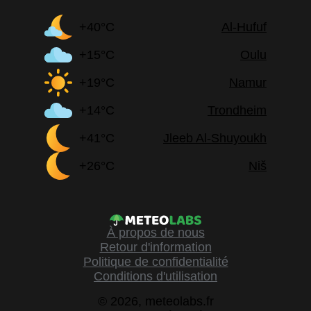
+40°C
Al-Hufuf
+15°C
Oulu
+19°C
Namur
+14°C
Trondheim
+41°C
Jleeb Al-Shuyoukh
+26°C
Niš
À propos de nous
Retour d'information
Politique de confidentialité
Conditions d'utilisation
© 2026, meteolabs.fr