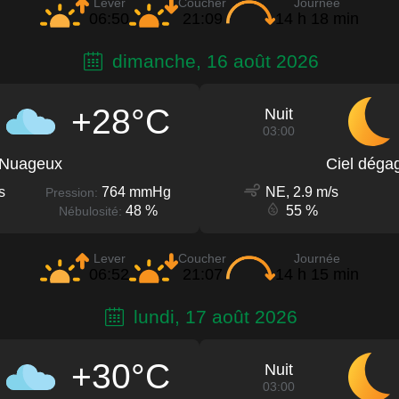
Lever
Coucher
Journée
06:50
21:09
14 h 18 min
dimanche, 16 août 2026
+28°C
Nuit
03:00
Nuageux
Ciel déga
s
764 mmHg
NE, 2.9 m/s
Pression:
48 %
55 %
Nébulosité:
Lever
Coucher
Journée
06:52
21:07
14 h 15 min
lundi, 17 août 2026
+30°C
Nuit
03:00