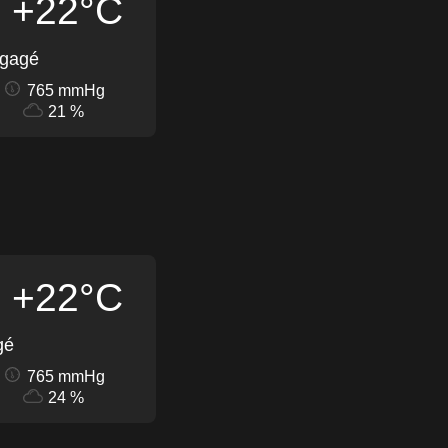
+22°C
égagé
765 mmHg
21 %
+22°C
gé
765 mmHg
24 %