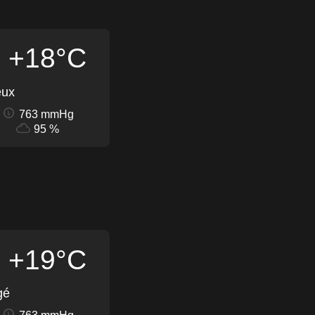
+18°C
eux
763 mmHg
95 %
+19°C
gé