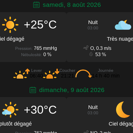
samedi, 8 août 2026
+25°C
Nuit
03:00
iel dégagé
Très nuag
765 mmHg
O, 0.3 m/s
Pression:
0 %
53 %
Nébulosité:
Lever
Coucher
Journée
06:40
21:21
14 h 40 min
dimanche, 9 août 2026
+30°C
Nuit
03:00
 plutôt dégagé
Ciel déga