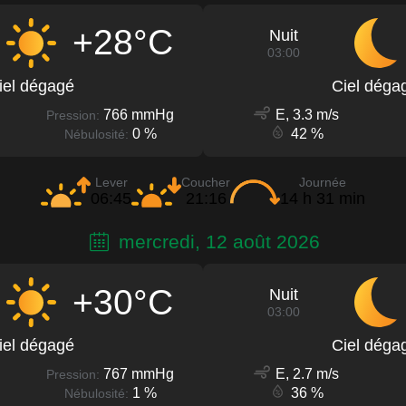
+28°C
Nuit
03:00
iel dégagé
Ciel déga
766 mmHg
E, 3.3 m/s
Pression:
0 %
42 %
Nébulosité:
Lever
Coucher
Journée
06:45
21:16
14 h 31 min
mercredi, 12 août 2026
+30°C
Nuit
03:00
iel dégagé
Ciel déga
767 mmHg
E, 2.7 m/s
Pression:
1 %
36 %
Nébulosité: