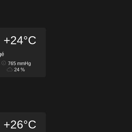
+24°C
gé
765 mmHg
24 %
+26°C