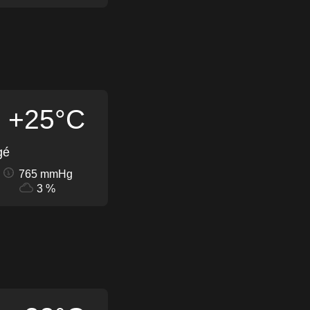
+25°C
gé
765 mmHg
3 %