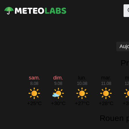
Aujo
Pr
sam.
dim.
lun.
mar.
m
8.08
9.08
10.08
11.08
12
+25°C
+30°C
+27°C
+28°C
+3
Rouen p