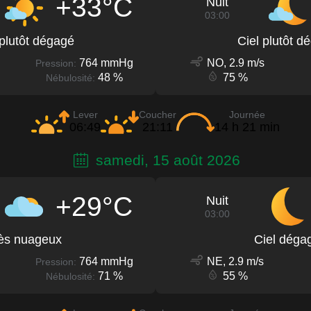
+33°C
Nuit
03:00
 plutôt dégagé
Ciel plutôt d
764 mmHg
NO, 2.9 m/s
Pression:
48 %
75 %
Nébulosité:
Lever
Coucher
Journée
06:49
21:11
14 h 21 min
samedi, 15 août 2026
+29°C
Nuit
03:00
ès nuageux
Ciel déga
764 mmHg
NE, 2.9 m/s
Pression:
71 %
55 %
Nébulosité: