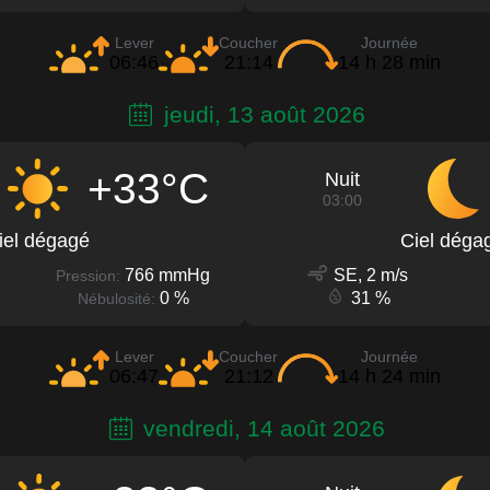
Lever
Coucher
Journée
06:46
21:14
14 h 28 min
jeudi, 13 août 2026
+33°C
Nuit
03:00
iel dégagé
Ciel déga
766 mmHg
SE, 2 m/s
Pression:
0 %
31 %
Nébulosité:
Lever
Coucher
Journée
06:47
21:12
14 h 24 min
vendredi, 14 août 2026