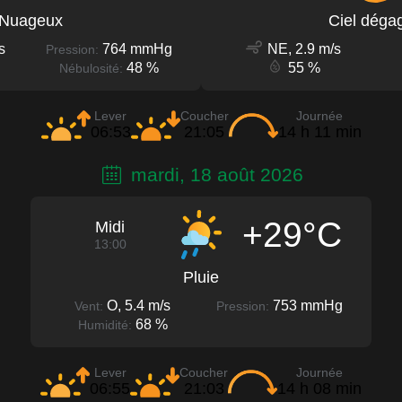
Nuageux
Ciel déga
s
764 mmHg
NE, 2.9 m/s
Pression:
48 %
55 %
Nébulosité:
Lever
Coucher
Journée
06:53
21:05
14 h 11 min
mardi, 18 août 2026
+29°C
Midi
13:00
Pluie
O, 5.4 m/s
753 mmHg
Vent:
Pression:
68 %
Humidité:
Lever
Coucher
Journée
06:55
21:03
14 h 08 min