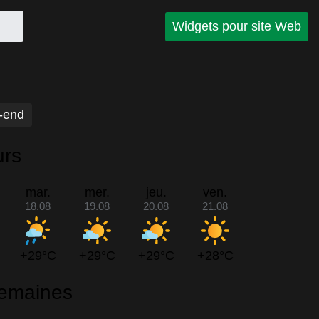
Widgets pour site Web
-end
urs
mar.
mer.
jeu.
ven.
18.08
19.08
20.08
21.08
+29°C
+29°C
+29°C
+28°C
semaines