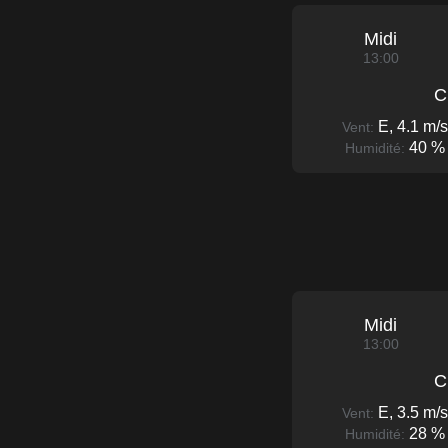
Midi
13:00
C
E, 4.1 m/s
Vent:
40 %
Humidité:
Midi
13:00
C
E, 3.5 m/s
Vent:
28 %
Humidité: