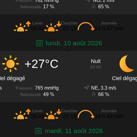
762 mmHg
NO, 2 m/s
Pression:
17 %
65 %
Nébulosité:
Lever
Coucher
Journée
06:42
21:19
14 h 37 min
lundi, 10 août 2026
+27°C
Nuit
03:00
iel dégagé
Ciel déga
s
765 mmHg
NE, 3.3 m/s
Pression:
49 %
66 %
Nébulosité:
Lever
Coucher
Journée
06:43
21:18
14 h 34 min
mardi, 11 août 2026