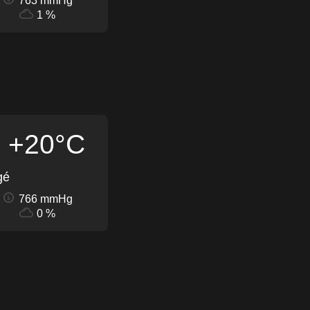
763 mmHg
1 %
+20°C
gé
766 mmHg
0 %