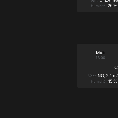
S, 2.4 m/s
Vent:
26 %
Humidité:
Midi
13:00
C
NO, 2.1 m/
Vent:
45 %
Humidité: