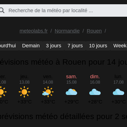
meteolabs.fr
Normandie
Rouen
urd'hui
Demain
3 jours
7 jours
10 jours
Week
évisions météo à Rouen pour 14 jo
er.
jeu.
ven.
sam.
dim.
lun.
.08
13.08
14.08
15.08
16.08
17.08
0°C
+33°C
+33°C
+29°C
+28°C
+30°C
révisions météo détaillées pour 2 