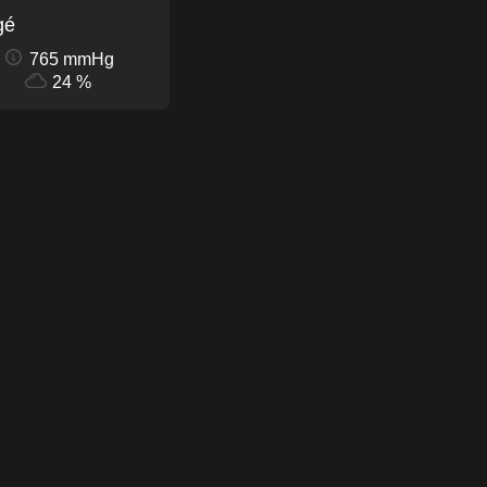
gé
765 mmHg
24 %