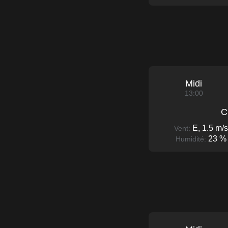
Midi
13:00
C
E, 1.5 m/s
Vent:
23 %
Humidité: