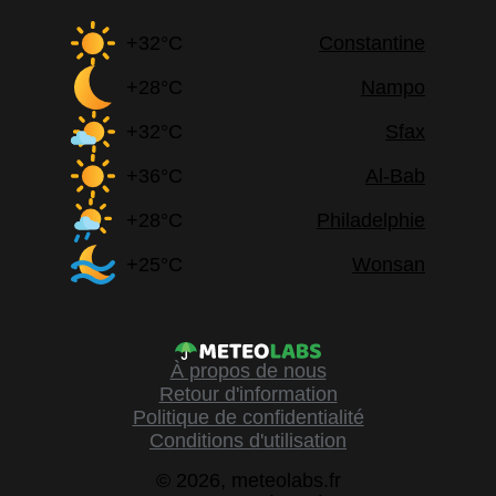
+32°C
Constantine
+28°C
Nampo
+32°C
Sfax
+36°C
Al-Bab
+28°C
Philadelphie
+25°C
Wonsan
À propos de nous
Retour d'information
Politique de confidentialité
Conditions d'utilisation
© 2026, meteolabs.fr