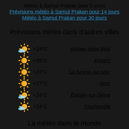
Météo à Samut Prakan pour 5 jours
Prévisions météo à Samut Prakan pour 14 jours
Météo à Samut Prakan pour 30 jours
Prévisions météo dans d'autres villes
+24°C
Aulnay-sous-Bois
+25°C
Angers
+27°C
La Seyne-sur-Mer
+27°C
Niort
+24°C
Épinay-sur-Seine
+24°C
Courbevoie
La météo dans le monde