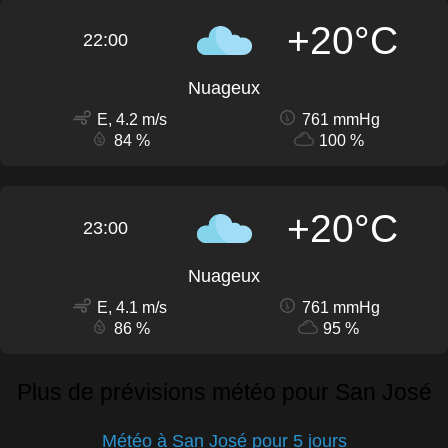
+20°C
22:00
Nuageux
E, 4.2 m/s
761 mmHg
84 %
100 %
+20°C
23:00
Nuageux
E, 4.1 m/s
761 mmHg
86 %
95 %
Plus de prévisions météo pour San José
Météo à San José pour 5 jours