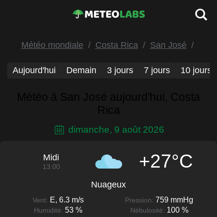
Météo mondiale
Costa Rica
San José
Aujourd'hui
Demain
3 jours
7 jours
10 jours
Météo à San José aujourd'hui, Costa
Rica
dimanche, 9 août 2026
+27°C
Midi
13:00
Nuageux
E, 6.3 m/s
759 mmHg
Vent:
Pression:
53 %
100 %
Humidité:
Nébulosité: