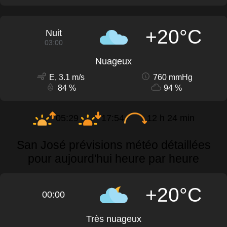
+20°C
Nuit
03:00
Nuageux
E, 3.1 m/s
760 mmHg
84 %
94 %
05:29
17:54
12 h 24 min
San José prévisions météo détaillées
pour aujourd'hui heure par heure
+20°C
00:00
Très nuageux