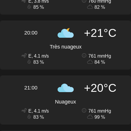
E, 3.8 m/s
760 mmHg
85 %
82 %
+21°C
20:00
Très nuageux
E, 4.1 m/s
761 mmHg
83 %
84 %
+20°C
21:00
Nuageux
E, 4.1 m/s
761 mmHg
83 %
99 %