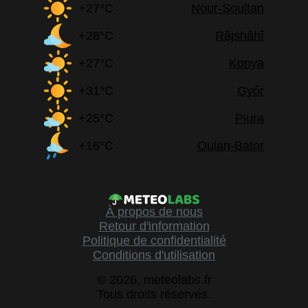
+27°C
Nour-Soultan
+28°C
Râjshâhî
+27°C
Konya
+31°C
Győr
+25°C
Piura
+16°C
Oulan-Bator
À propos de nous
Retour d'information
Politique de confidentialité
Conditions d'utilisation
© 2026, meteolabs.fr
Tous droits réservés.