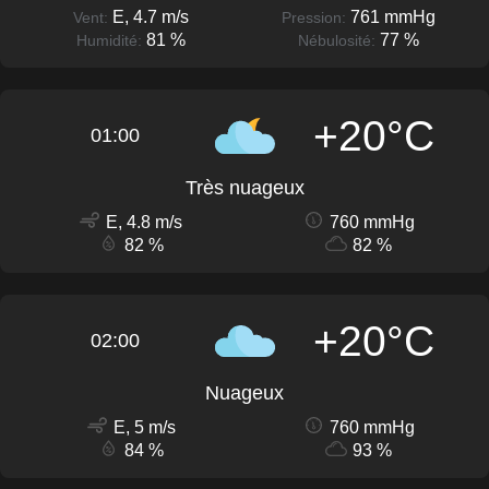
E, 4.7 m/s
761 mmHg
Vent:
Pression:
81 %
77 %
Humidité:
Nébulosité:
+20°C
01:00
Très nuageux
E, 4.8 m/s
760 mmHg
82 %
82 %
+20°C
02:00
Nuageux
E, 5 m/s
760 mmHg
84 %
93 %