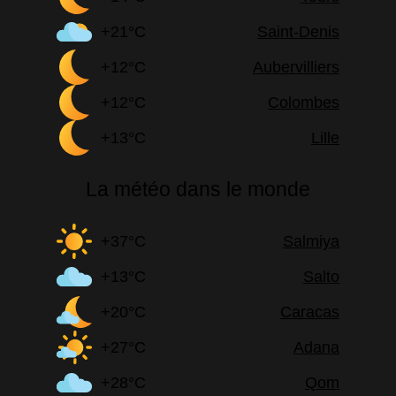
+21°C
Saint-Denis
+12°C
Aubervilliers
+12°C
Colombes
+13°C
Lille
La météo dans le monde
+37°C
Salmiya
+13°C
Salto
+20°C
Caracas
+27°C
Adana
+28°C
Qom