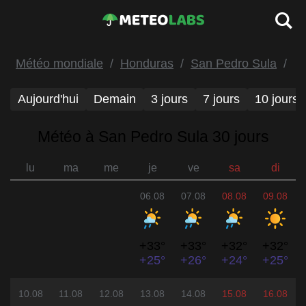
Météo mondiale
Honduras
San Pedro Sula
Aujourd'hui
Demain
3 jours
7 jours
10 jours
Météo à San Pedro Sula 30 jours
lu
ma
me
je
ve
sa
di
06.08
07.08
08.08
09.08
+33°
+33°
+32°
+32°
+25°
+26°
+24°
+25°
10.08
11.08
12.08
13.08
14.08
15.08
16.08