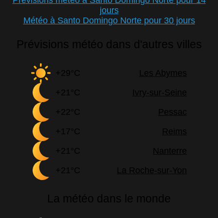
Prévisions météo à Santo Domingo Norte pour 14
jours
Météo à Santo Domingo Norte pour 30 jours
Prévisions météo dans d'autres villes
+29°C
Les Abymes
+21°C
Ivry-sur-Seine
+22°C
Pessac
+17°C
Reims
+21°C
Nanterre
+21°C
La Roche-sur-Yon
La météo dans le monde