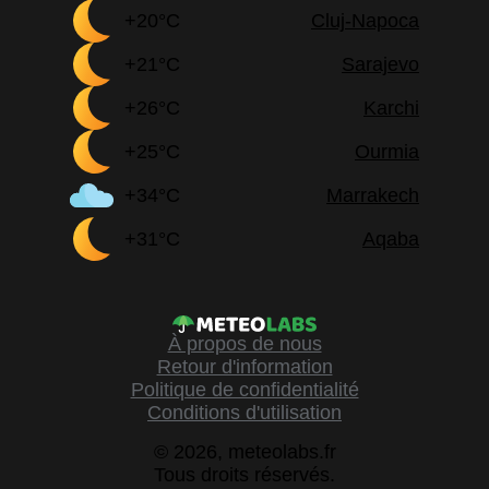
+20°C
Cluj-Napoca
+21°C
Sarajevo
+26°C
Karchi
+25°C
Ourmia
+34°C
Marrakech
+31°C
Aqaba
À propos de nous
Retour d'information
Politique de confidentialité
Conditions d'utilisation
© 2026, meteolabs.fr
Tous droits réservés.