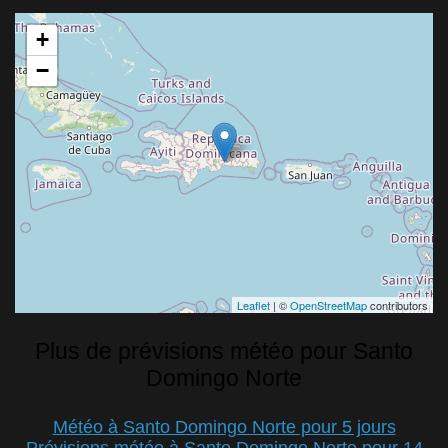
+
−
Leaflet
| ©
OpenStreetMap
contributors
Plus de prévisions météo pour Santo
Domingo Norte
Météo à Santo Domingo Norte pour 5 jours