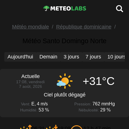
Météo mondiale
République dominicaine
Météo Santo Domingo Norte
Aujourd'hui
Demain
3 jours
7 jours
10 jours
Actuelle
+31°C
17:08, vendredi
7 août, 2026
Ciel plutôt dégagé
E, 4 m/s
762 mmHg
Vent:
Pression:
53 %
29 %
Humidité:
Nébulosité:
06:21
19:09
12 h 47 min