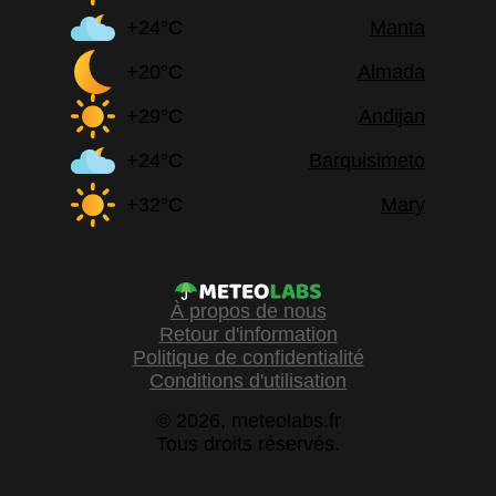
+24°C
Manta
+20°C
Almada
+29°C
Andijan
+24°C
Barquisimeto
+32°C
Mary
À propos de nous
Retour d'information
Politique de confidentialité
Conditions d'utilisation
© 2026, meteolabs.fr
Tous droits réservés.