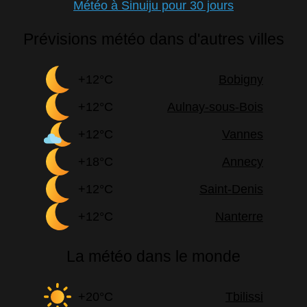
Météo à Sinuiju pour 30 jours
Prévisions météo dans d'autres villes
+12°C
Bobigny
+12°C
Aulnay-sous-Bois
+12°C
Vannes
+18°C
Annecy
+12°C
Saint-Denis
+12°C
Nanterre
La météo dans le monde
+20°C
Tbilissi