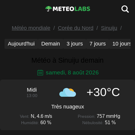
Météo mondiale
Corée du Nord
Sinuiju
Aujourd'hui
Demain
3 jours
7 jours
10 jours
Météo à Sinuiju demain
samedi, 8 août 2026
+30°C
Midi
13:00
Très nuageux
N, 4.6 m/s
757 mmHg
Vent:
Pression:
60 %
51 %
Humidité:
Nébulosité: