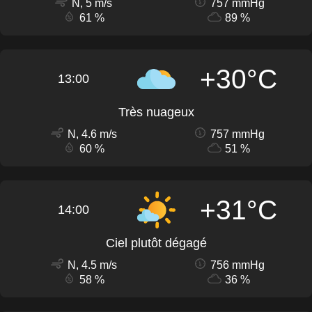
N, 5 m/s
757 mmHg
61 %
89 %
+30°C
13:00
Très nuageux
N, 4.6 m/s
757 mmHg
60 %
51 %
+31°C
14:00
Ciel plutôt dégagé
N, 4.5 m/s
756 mmHg
58 %
36 %