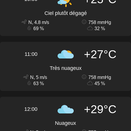
Ciel plutôt dégagé
N, 4.8 m/s
758 mmHg
69 %
32 %
+27°C
11:00
Très nuageux
N, 5 m/s
758 mmHg
63 %
45 %
+29°C
12:00
Nuageux