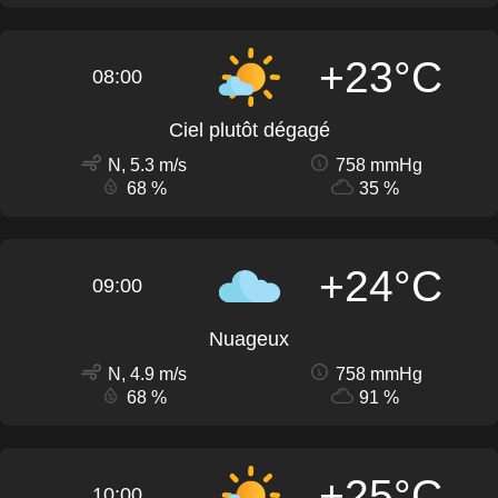
+23°C
08:00
Ciel plutôt dégagé
N, 5.3 m/s
758 mmHg
68 %
35 %
+24°C
09:00
Nuageux
N, 4.9 m/s
758 mmHg
68 %
91 %
+25°C
10:00