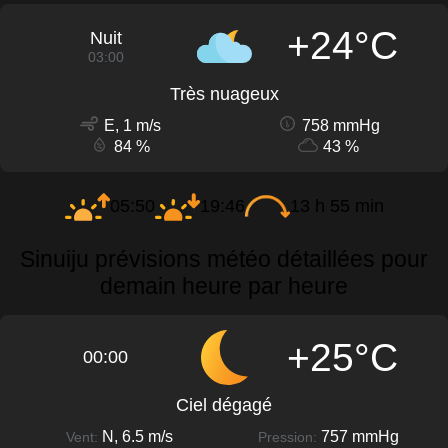
+24°C
Nuit
03:00
Très nuageux
E, 1 m/s
758 mmHg
84 %
43 %
05:50
19:46
13 h 55 min
Sinuiju prévisions météo détaillées pour
demain heure par heure
+25°C
00:00
Ciel dégagé
N, 6.5 m/s
757 mmHg
Vent:
Pression: