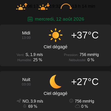
06:17
19:32
13 h 14 min
mercredi, 12 août 2026
+37°C
Midi
13:00
Ciel dégagé
S, 1.9 m/s
756 mmHg
Vent:
Pression:
25 %
0 %
Humidité:
Nébulosité:
+27°C
Nuit
03:00
Ciel dégagé
NO, 3.9 m/s
756 mmHg
69 %
0 %