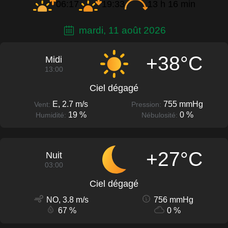
06:17
19:33
13 h 16 min
mardi, 11 août 2026
+38°C
Midi
13:00
Ciel dégagé
E, 2.7 m/s
755 mmHg
Vent:
Pression:
19 %
0 %
Humidité:
Nébulosité:
+27°C
Nuit
03:00
Ciel dégagé
NO, 3.8 m/s
756 mmHg
67 %
0 %