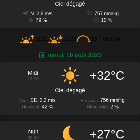
Ciel dégagé
N, 2.6 m/s
757 mmHg
79 %
10 %
06:21
19:26
13 h 05 min
mardi, 18 août 2026
+32°C
Midi
13:00
Ciel dégagé
SE, 2.3 m/s
756 mmHg
Vent:
Pression:
42 %
2 %
Humidité:
Nébulosité:
+27°C
Nuit
03:00