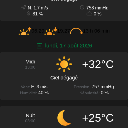
N, 1.7 m/s
758 mmHg
81 %
0 %
06:20
19:27
13 h 06 min
lundi, 17 août 2026
+32°C
Midi
13:00
Ciel dégagé
E, 3 m/s
757 mmHg
Vent:
Pression:
40 %
0 %
Humidité:
Nébulosité:
+25°C
Nuit
03:00