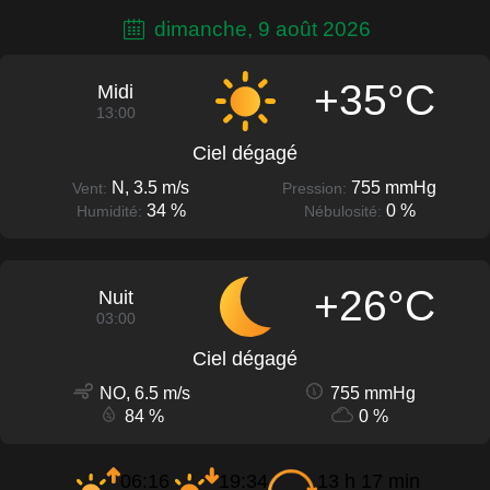
dimanche, 9 août 2026
+35°C
Midi
13:00
Ciel dégagé
N, 3.5 m/s
755 mmHg
Vent:
Pression:
34 %
0 %
Humidité:
Nébulosité:
+26°C
Nuit
03:00
Ciel dégagé
NO, 6.5 m/s
755 mmHg
84 %
0 %
06:16
19:34
13 h 17 min