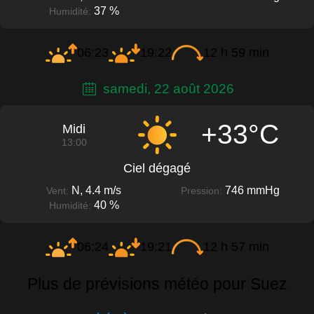
37 %
Humidité:
06:23
19:22
12 h 59 min
samedi, 22 août 2026
+33°C
Midi
13:00
Ciel dégagé
N, 4.4 m/s
746 mmHg
Vent:
Pression:
40 %
Humidité:
06:24
19:21
12 h 57 min
Plus de prévisions météo pour Suez