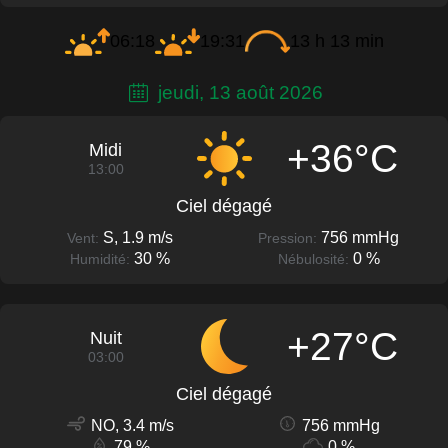
06:18
19:31
13 h 13 min
jeudi, 13 août 2026
+36°C
Midi
13:00
Ciel dégagé
S, 1.9 m/s
756 mmHg
Vent:
Pression:
30 %
0 %
Humidité:
Nébulosité:
+27°C
Nuit
03:00
Ciel dégagé
NO, 3.4 m/s
756 mmHg
79 %
0 %