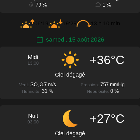
79 %
1 %
06:19
19:29
13 h 10 min
samedi, 15 août 2026
+36°C
Midi
13:00
Ciel dégagé
SO, 3.7 m/s
757 mmHg
Vent:
Pression:
31 %
0 %
Humidité:
Nébulosité:
+27°C
Nuit
03:00
Ciel dégagé