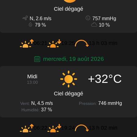
Ciel dégagé
N, 2.6 m/s
757 mmHg
79 %
10 %
06:21
19:25
13 h 03 min
mercredi, 19 août 2026
+32°C
Midi
13:00
Ciel dégagé
N, 4.5 m/s
746 mmHg
Vent:
Pression:
37 %
Humidité:
06:22
19:24
13 h 02 min