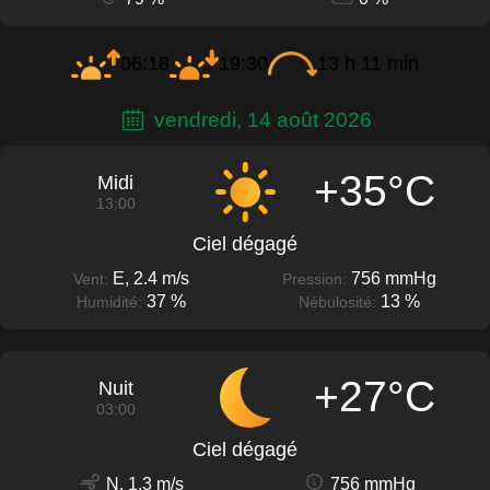
06:18
19:30
13 h 11 min
vendredi, 14 août 2026
+35°C
Midi
13:00
Ciel dégagé
E, 2.4 m/s
756 mmHg
Vent:
Pression:
37 %
13 %
Humidité:
Nébulosité:
+27°C
Nuit
03:00
Ciel dégagé
N, 1.3 m/s
756 mmHg