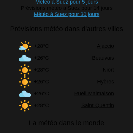
Météo à Suez pour 5 jours
Prévisions météo à Suez pour 14 jours
Météo à Suez pour 30 jours
Prévisions météo dans d'autres villes
+28°C
Ajaccio
+26°C
Beauvais
+28°C
Niort
+26°C
Hyères
+26°C
Rueil-Malmaison
+28°C
Saint-Quentin
La météo dans le monde