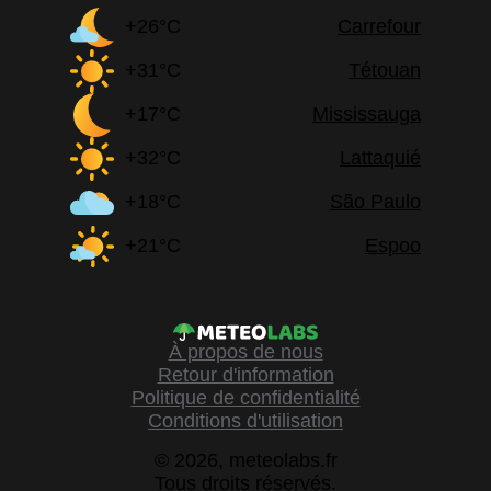
+26°C
Carrefour
+31°C
Tétouan
+17°C
Mississauga
+32°C
Lattaquié
+18°C
São Paulo
+21°C
Espoo
À propos de nous
Retour d'information
Politique de confidentialité
Conditions d'utilisation
© 2026, meteolabs.fr
Tous droits réservés.