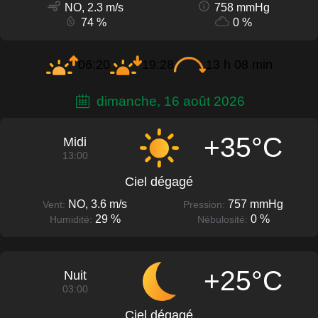
NO, 2.3 m/s
758 mmHg
74 %
0 %
06:20
19:28
13 h 08 min
dimanche, 16 août 2026
+35°C
Midi
13:00
Ciel dégagé
NO, 3.6 m/s
757 mmHg
Vent:
Pression:
29 %
0 %
Humidité:
Nébulosité:
+25°C
Nuit
03:00
Ciel dégagé