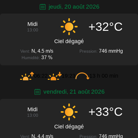
jeudi, 20 août 2026
+32°C
Midi
13:00
Ciel dégagé
N, 4.5 m/s
746 mmHg
Vent:
Pression:
37 %
Humidité:
06:22
19:23
13 h 00 min
vendredi, 21 août 2026
+33°C
Midi
13:00
Ciel dégagé
N, 4.4 m/s
746 mmHg
Vent:
Pression: