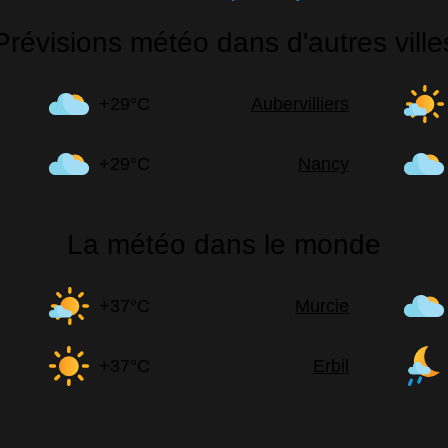
Prévisions météo dans d'autres ville
+29°C
Aubervilliers
+29°C
Nancy
La météo dans le monde
+37°C
Murcie
+37°C
Erbil