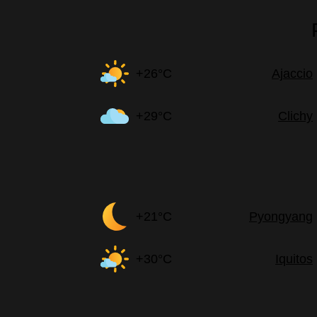
+26°C
Ajaccio
+29°C
Clichy
+21°C
Pyongyang
+30°C
Iquitos