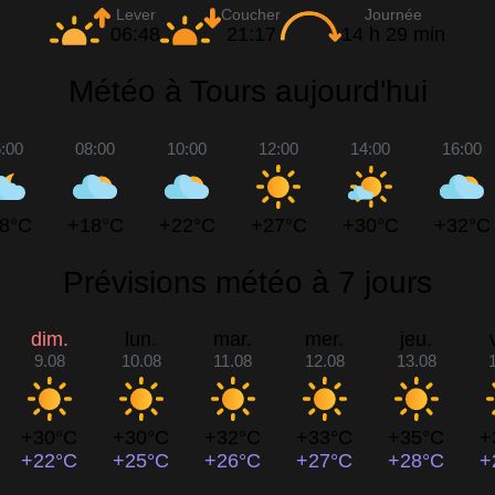
Lever
Coucher
Journée
06:48
21:17
14 h 29 min
Météo à Tours aujourd'hui
:00
08:00
10:00
12:00
14:00
16:00
8°C
+18°C
+22°C
+27°C
+30°C
+32°C
Prévisions météo à 7 jours
dim.
lun.
mar.
mer.
jeu.
9.08
10.08
11.08
12.08
13.08
+30°C
+30°C
+32°C
+33°C
+35°C
+
+22°C
+25°C
+26°C
+27°C
+28°C
+