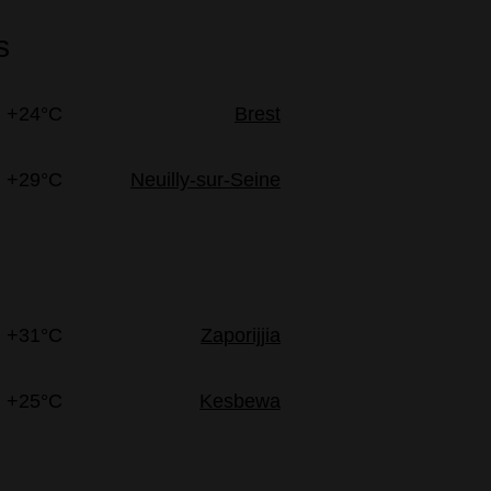
s
+24°C
Brest
+29°C
Neuilly-sur-Seine
+31°C
Zaporijjia
+25°C
Kesbewa