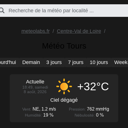
meteolabs.fr
Centre-Val de Loire
Météo Tours
urd'hui
Demain
3 jours
7 jours
10 jours
Week
Actuelle
+32°C
18:49, samedi
8 août, 2026
Ciel dégagé
NE, 1.2 m/s
762 mmHg
Vent:
Pression:
19 %
0 %
Humidité:
Nébulosité: