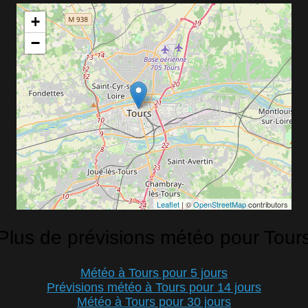
+
−
Leaflet
| ©
OpenStreetMap
contributors
Plus de prévisions météo pour Tour
Météo à Tours pour 5 jours
Prévisions météo à Tours pour 14 jours
Météo à Tours pour 30 jours