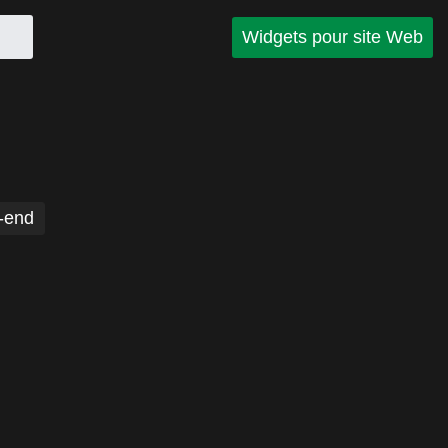
Widgets pour site Web
-end